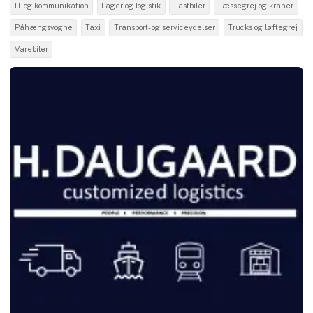
IT og kommunikation
Lager og logistik
Lastbiler
Læssegrej og kraner
Påhængsvogne
Taxi
Transport- og serviceydelser
Trucks og løftegrej
Varebiler