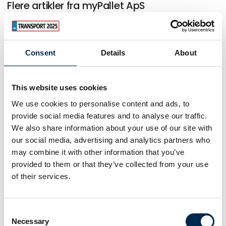
Flere artikler fra myPallet ApS
Consent
Details
About
This website uses cookies
We use cookies to personalise content and ads, to
provide social media features and to analyse our traffic.
We also share information about your use of our site with
our social media, advertising and analytics partners who
may combine it with other information that you’ve
provided to them or that they’ve collected from your use
23. marts 2023
of their services.
Sådan gik Posten Bring i Norge digital
med myPallet
Consent
Posten Bring ønskede at blive fri for ulæselige
Necessary
Selection