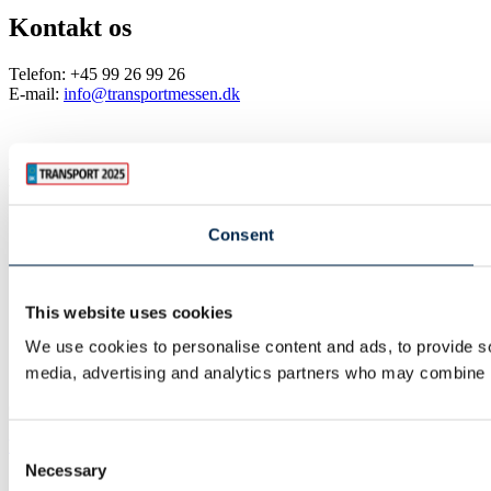
Kontakt os
Telefon: +45 99 26 99 26
E-mail:
info@transportmessen.dk
Besøg os
Torsdag
8. april 2027
kl. 09.00 - 17.00
Consent
Fredag
9. april 2027
kl. 09.00 - 17.00
Lørdag
10. april 2027
kl. 09.00 - 17.00
Pressecenter
This website uses cookies
Kontaktinfo
We use cookies to personalise content and ads, to provide soc
Persondata
Cookies
media, advertising and analytics partners who may combine it 
Copyright © 2026 MCH A/S. Alle rettigheder forbeholdt
Website: twoday
Consent
Necessary
Selection