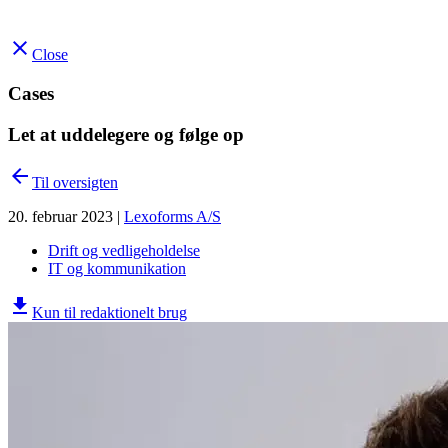
close
Close
Cases
Let at uddelegere og følge op
arrow_back
Til oversigten
20. februar 2023
|
Lexoforms A/S
Drift og vedligeholdelse
IT og kommunikation
download
Kun til redaktionelt brug