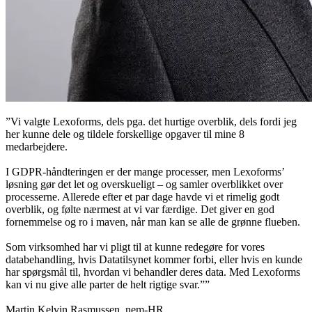
”Vi valgte Lexoforms, dels pga. det hurtige overblik, dels fordi jeg
her kunne dele og tildele forskellige opgaver til mine 8
medarbejdere.
I GDPR-håndteringen er der mange processer, men Lexoforms’
løsning gør det let og overskueligt – og samler overblikket over
processerne. Allerede efter et par dage havde vi et rimelig godt
overblik, og følte nærmest at vi var færdige. Det giver en god
fornemmelse og ro i maven, når man kan se alle de grønne flueben.
Som virksomhed har vi pligt til at kunne redegøre for vores
databehandling, hvis Datatilsynet kommer forbi, eller hvis en kunde
har spørgsmål til, hvordan vi behandler deres data. Med Lexoforms
kan vi nu give alle parter de helt rigtige svar.””
Martin Kelvin Rasmussen, nem-HR