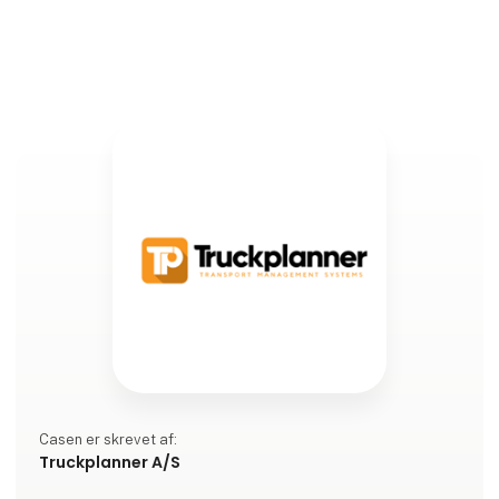
logistikcenter og transport via både luft, sø, tog og
veje er
Casen er skrevet af:
Truckplanner A/S