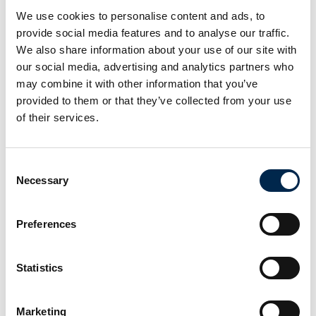
“Vi føler, at vi har et rigtig godt samarbejde,” fortæller Mark
We use cookies to personalise content and ads, to
Reichstein. “Implementeringen var nem, og mindre
provide social media features and to analyse our traffic.
justeringer sker hurtigt – der bliver rykket på opgaverne. Vi er
We also share information about your use of our site with
meget tilfredse, der hvor vi er nu, og jeg forventer, at vi har et
our social media, advertising and analytics partners who
program, som kan hjælpe os med mange af de ting, som vi
får behov for i fremtiden. Med Truckplanner føler vi, at vi kan
may combine it with other information that you’ve
samle en større del af vores organisation i ét system, hvilket
provided to them or that they’ve collected from your use
vi ser som en stor styrke – og det, sammen med en fornuftig
of their services.
pris og brugervenligheden, bør også gøre det attraktivt for
mange andre i transportbranchen.”
Consent
Necessary
Selection
Flere artikler fra Truckplanner A/S
Preferences
Statistics
Marketing