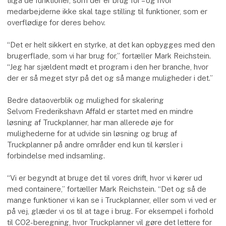
tilgå de funktioner, som der er brug for – og hvor
medarbejderne ikke skal tage stilling til funktioner, som er
overflødige for deres behov.
“Det er helt sikkert en styrke, at det kan opbygges med den
brugerflade, som vi har brug for,” fortæller Mark Reichstein.
“Jeg har sjældent mødt et program i den her branche, hvor
der er så meget styr på det og så mange muligheder i det.”
Bedre dataoverblik og mulighed for skalering
Selvom Frederikshavn Affald er startet med en mindre
løsning af Truckplanner, har man allerede øje for
mulighederne for at udvide sin løsning og brug af
Truckplanner på andre områder end kun til kørsler i
forbindelse med indsamling.
“Vi er begyndt at bruge det til vores drift, hvor vi kører ud
med containere,” fortæller Mark Reichstein. “Det og så de
mange funktioner vi kan se i Truckplanner, eller som vi ved er
på vej, glæder vi os til at tage i brug. For eksempel i forhold
til CO2-beregning, hvor Truckplanner vil gøre det lettere for