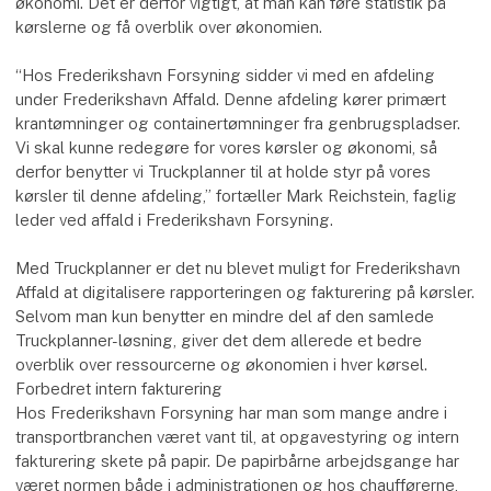
økonomi. Det er derfor vigtigt, at man kan føre statistik på
kørslerne og få overblik over økonomien.
“Hos Frederikshavn Forsyning sidder vi med en afdeling
under Frederikshavn Affald. Denne afdeling kører primært
krantømninger og containertømninger fra genbrugspladser.
Vi skal kunne redegøre for vores kørsler og økonomi, så
derfor benytter vi Truckplanner til at holde styr på vores
kørsler til denne afdeling,” fortæller Mark Reichstein, faglig
leder ved affald i Frederikshavn Forsyning.
Med Truckplanner er det nu blevet muligt for Frederikshavn
Affald at digitalisere rapporteringen og fakturering på kørsler.
Selvom man kun benytter en mindre del af den samlede
Truckplanner-løsning, giver det dem allerede et bedre
overblik over ressourcerne og økonomien i hver kørsel.
Forbedret intern fakturering
Hos Frederikshavn Forsyning har man som mange andre i
transportbranchen været vant til, at opgavestyring og intern
fakturering skete på papir. De papirbårne arbejdsgange har
været normen både i administrationen og hos chaufførerne,