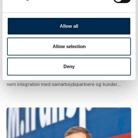
Allow all
Allow selection
26. marts 2025
Universal Transport om Truckplanner
Deny
Hos Universal Transport benyttes Truckplanner til at
binde leddene sammen både i egen forretning og til
nem integration med samarbejdspartnere og kunder.
Universal Transport er et logistikfirma, de