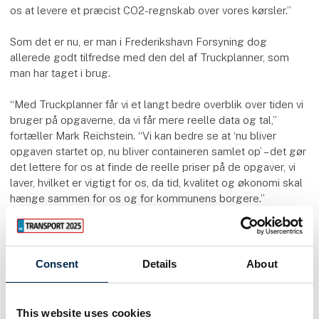
os at levere et præcist CO2-regnskab over vores kørsler.”
Som det er nu, er man i Frederikshavn Forsyning dog
allerede godt tilfredse med den del af Truckplanner, som
man har taget i brug.
“Med Truckplanner får vi et langt bedre overblik over tiden vi
bruger på opgaverne, da vi får mere reelle data og tal,”
fortæller Mark Reichstein. “Vi kan bedre se at ‘nu bliver
opgaven startet op, nu bliver containeren samlet op’ – det gør
det lettere for os at finde de reelle priser på de opgaver, vi
laver, hvilket er vigtigt for os, da tid, kvalitet og økonomi skal
hænge sammen for os og for kommunens borgere.”
En god løsning til hele transportbranchen
For Frederikshavn Forsyning har den hurtige opstart allerede
budt på klare resultater og godt bekendtskab med
Consent
Details
About
Truckplanners udviklere, der har hjulpet med at skabe en
løsning, der passer til organisationens behov.
This website uses cookies