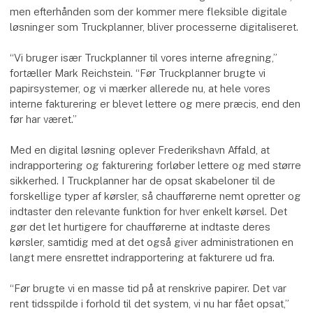
men efterhånden som der kommer mere fleksible digitale
løsninger som Truckplanner, bliver processerne digitaliseret.
“Vi bruger især Truckplanner til vores interne afregning,”
fortæller Mark Reichstein. “Før Truckplanner brugte vi
papirsystemer, og vi mærker allerede nu, at hele vores
interne fakturering er blevet lettere og mere præcis, end den
før har været.”
Med en digital løsning oplever Frederikshavn Affald, at
indrapportering og fakturering forløber lettere og med større
sikkerhed. I Truckplanner har de opsat skabeloner til de
forskellige typer af kørsler, så chaufførerne nemt opretter og
indtaster den relevante funktion for hver enkelt kørsel. Det
gør det let hurtigere for chaufførerne at indtaste deres
kørsler, samtidig med at det også giver administrationen en
langt mere ensrettet indrapportering at fakturere ud fra.
“Før brugte vi en masse tid på at renskrive papirer. Det var
rent tidsspilde i forhold til det system, vi nu har fået opsat,”