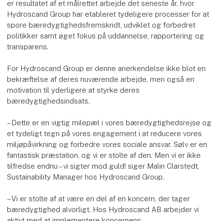
er resultatet af et målrettet arbejde det seneste år, hvor
Hydroscand Group har etableret tydeligere processer for at
spore bæredygtighedsfremskridt, udviklet og forbedret
politikker samt øget fokus på uddannelse, rapportering og
transparens.
For Hydroscand Group er denne anerkendelse ikke blot en
bekræftelse af deres nuværende arbejde, men også en
motivation til yderligere at styrke deres
bæredygtighedsindsats.
– Dette er en vigtig milepæl i vores bæredygtighedsrejse og
et tydeligt tegn på vores engagement i at reducere vores
miljøpåvirkning og forbedre vores sociale ansvar. Sølv er en
fantastisk præstation, og vi er stolte af den. Men vi er ikke
tilfredse endnu – vi sigter mod guld! siger Malin Clarstedt,
Sustainability Manager hos Hydroscand Group.
– Vi er stolte af at være en del af en koncern, der tager
bæredygtighed alvorligt. Hos Hydroscand AB arbejder vi
aktivt med at implementere koncernens