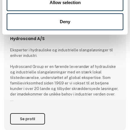
Allow selection
Deny
Artikel er skrevet af:
Hydroscand A/S
Eksperter i hydrauliske og industrielle slangeløsninger til
enhver industri.
Hydroscand Group er en førende leverandør af hydrauliske
og industrielle slangeløsninger med en stærk lokal
tilstedeværelse, understøttet af global ekspertise. Som
familievirksomhed siden 1969 er vi vokset til at betjene
kunder i over 20 lande og tilbyder skræddersyede løsninger,
der imødekommer de unikke behov i industrier verden over.
Med et dedikeret team på over 1600 medarbejdere er vi
forpligtede til at levere kvalitetsprodukter og enestående
kundeservice. Vores strategisk placerede butikker og
Se profil
SlangExpress