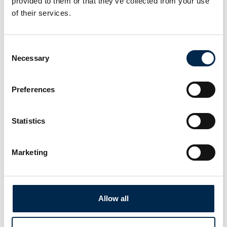
provided to them or that they’ve collected from your use
of their services.
26. marts 2025
Nyt smørefedt fra Hydroscand
Consent
Hydroscand lancerer højkvalitets smørefedt der er
Necessary
Selection
skræddersyet til at fremme langsigtet maskinydelse
og brug i følsomme miljøer.
Preferences
At vælge det rigtige fedt hjælper med at opretholde
og forlænge mask
Statistics
Marketing
Allow all