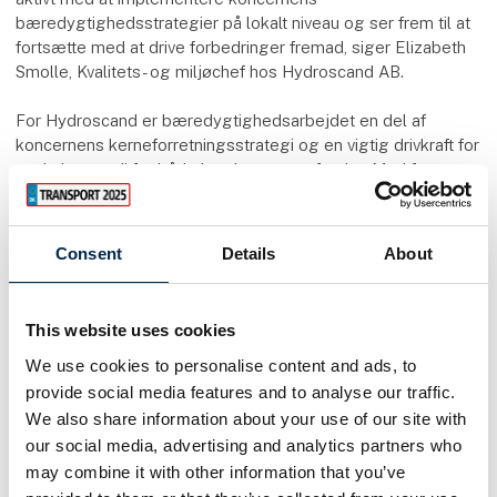
bæredygtighedsstrategier på lokalt niveau og ser frem til at
fortsætte med at drive forbedringer fremad, siger Elizabeth
Smolle, Kvalitets- og miljøchef hos Hydroscand AB.
For Hydroscand er bæredygtighedsarbejdet en del af
koncernens kerneforretningsstrategi og en vigtig drivkraft for
at skabe værdi for både kunder og samfundet. Med fortsat
fokus på forbedringer inden for områder som miljø,
arbejdstagerrettigheder og bæredygtig indkøb vil
Hydroscand ikke blot opfylde nutidens bæredygtighedskrav,
Consent
Details
About
men også bidrage til en bedre og mere bæredygtig fremtid
for kommende generationer.
This website uses cookies
Hydroscand Group tildeles sølv fra EcoVadis
We use cookies to personalise content and ads, to
provide social media features and to analyse our traffic.
Flere artikler fra Hydroscand A/S
We also share information about your use of our site with
our social media, advertising and analytics partners who
may combine it with other information that you’ve