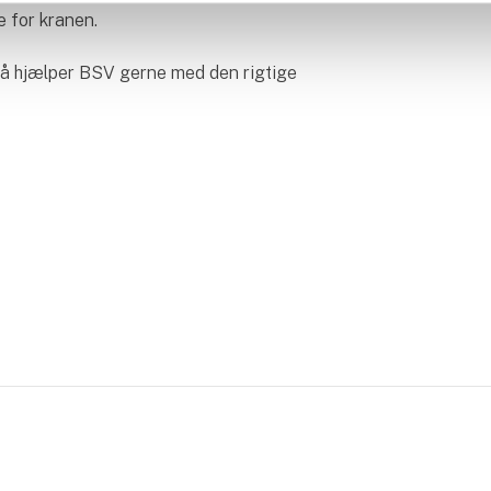
 for kranen.
 så hjælper BSV gerne med den rigtige