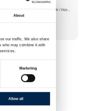
kundetilpassede specialløsninger.
Produktionen foregår på vores fabrik i Vejen
og derfor er vores produkter 100% Made in
About
Denmark.
Se profil
se our traffic. We also share
ers who may combine it with
 services.
Marketing
Allow all