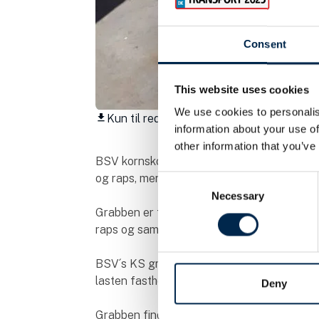
Consent
This website uses cookies
We use cookies to personalis
Kun til redaktionelt brug
download
information about your use of
other information that you’ve
BSV kornskovl er fremstillet i høj kvalitet o
og raps, men også til håndtering af eksempe
Consent
Necessary
Selection
Grabben er forsynet med særlige skær, så 
raps og samtidigt ikke ødelægger presenn
BSV´s KS grabber er forsynet med indbygget 
lasten fastholdes selv ved et slangebrud p
Deny
Grabben findes i forskellige størrelser, som