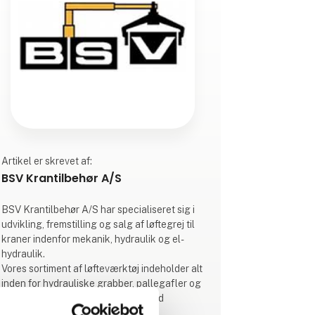
Artikel er skrevet af:
BSV Krantilbehør A/S
BSV Krantilbehør A/S har specialiseret sig i
udvikling, fremstilling og salg af løftegrej til
kraner indenfor mekanik, hydraulik og el-
hydraulik.
Vores sortiment af løfteværktøj indeholder alt
inden for hydrauliske grabber, pallegafler og
mekaniske tænger. Udover standard
sortiment, produceres mange