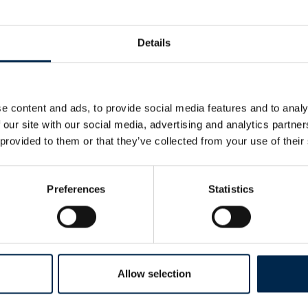
Details
e content and ads, to provide social media features and to analy
 our site with our social media, advertising and analytics partn
 provided to them or that they’ve collected from your use of their
g er designet til at anvendes primært til korn
lvis, flydelag, træflis m.m.
Preferences
Statistics
den holder tæt ved håndtering af korn og
ings-underlag.
kontraventil internt i cylinderen, der gør at
å kranen.
Allow selection
 er 1.000, 1.500 eller 2.000 liter. Grabben kan