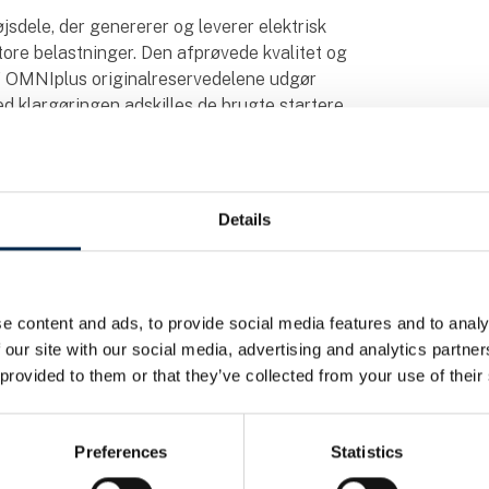
sdele, der genererer og leverer elektrisk
store belastninger. Den afprøvede kvalitet og
f OMNIplus originalreservedelene udgør
ed klargøringen adskilles de brugte startere
le enkeltdele og rengøres professionelt.
 nye dele. Din ekstra kundefordel: Ved
går knowhow fra serieproduktionen. Og i den
tskravene på niveau med nye dele.
Details
ene er nye."
.
ytningsdel kan få sit andet liv, adskilles den
e content and ads, to provide social media features and to analy
elt. Sliddele som f.eks. slør, kuglelejer,
 our site with our social media, advertising and analytics partn
nkelte komponenter, som f.eks. kabinetdele,
 provided to them or that they’ve collected from your use of their
tiler, gennemgår et omhyggelig kvalitetstjek
afhængigt af tilstanden. Om nødvendigt
n af speciallakker til beskyttelse mod
Preferences
Statistics
 OMNIpluss proces for oparbejdning af høj