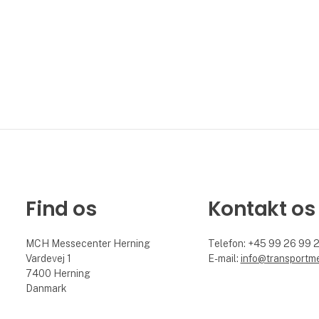
Den er ny og alligevel, i ordets bedste
betydning, meget d
Find os
Kontakt os
MCH Messecenter Herning
Telefon: +45 99 26 99 
Vardevej 1
E-mail:
info@transportm
7400 Herning
Danmark