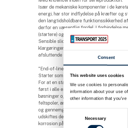
Med knowhow inden for serieproduktion.
Især de mekaniske komponenter i de køretøj
energi, har stor indflydelse på kræfter og 
den langtidsholdbare funktionssikkerhed a
derfor en væsentlig fordel. I forbindelse m
(startere) og generatorer (generatorer) i al
Sensible sliddele udskiftes konsekvent med
klargøringen af originalreservedelene ind
afsluttende end-of-line-test sikres kvalite
Consent
"End-of-line-testen sikrer, at kvalitetskrav
Starter som godkendte originalreservedele
This website uses cookies
For at en starter som OMNIplus original omb
We use cookies to personalis
først i alle enkeltdele og rengøres profession
information about your use of
bøsninger og kul udskiftes med nye dele. E
other information that you’ve
feltspoler, ankre, kulbjælker og magnetven
og gennemgår en professionel klargøring 
Consent
udskiftes de også med nye dele. Anvendelse
Necessary
Selection
korrosion på statoren og rotoren afrunder