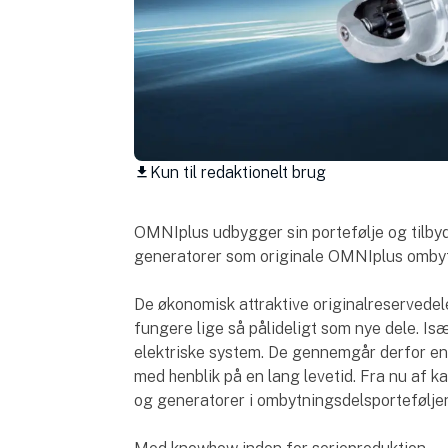
Kun til redaktionelt brug
download
OMNIplus udbygger sin portefølje og tilbyd
generatorer som originale OMNIplus ombytn
De økonomisk attraktive originalreservedel
fungere lige så pålideligt som nye dele. Isæ
elektriske system. De gennemgår derfor en
med henblik på en lang levetid. Fra nu af 
og generatorer i ombytningsdelsportefølje