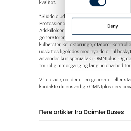
kvalitet.
"Sliddele udskiftes konsekvent med nye del
Professionelt genbehandlede generatorer.
Deny
Adskillelsen i alle enkeltdele og profession
generatorer. Kuglelejer erstattes generelt 
kulbørster, kollektorringe, statorer kontroll
udskiftes ligeledes med nye dele. Til besky
anvendes kun speciallak i OMNIplus. Og d
for rolig motorgang og lang holdbarhed for
Vil du vide, om der er en generator eller star
kontakte dit ansvarlige OMNIplus service
Flere artikler fra Daimler Buses