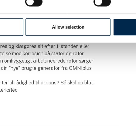
e."
Allow selection
el rengøring finder naturligvis også sted på
af OMNIplus nye dele. Enkeltdele som f.eks.
eres og klargøres alt efter tilstanden eller
ttelse mod korrosion på stator og rotor
en omhyggeligt afbalancerede rotor sørger
 din "nye" brugte generator fra OMNIplus.
ter til rådighed til din bus? Så skal du blot
værksted.