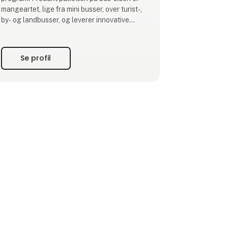
mangeartet, lige fra mini busser, over turist-,
by- og landbusser, og leverer innovative
løsninger med fokus på kvalitet, økonomi og
ikke mindst bæredygtighed. Vi leverer busser
til kørsel med diesel og HVO, samt EL
Se profil
rutebusser, og i løbet af 2023 udvides
porteføljen med rute