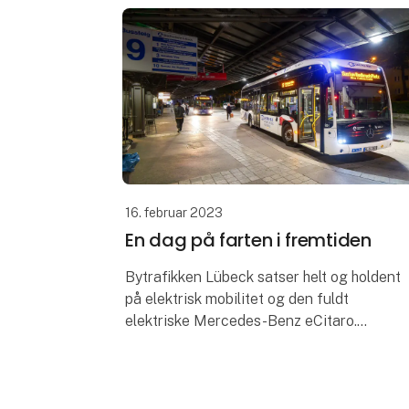
16. februar 2023
En dag på farten i fremtiden
Bytrafikken Lübeck satser helt og holdent
på elektrisk mobilitet og den fuldt
elektriske Mercedes-Benz eCitaro.
Busmagasinet har kørt med en dag og
havde nogle spændende oplevelser.
Siden 1955 har