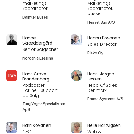
marketings
Marketings
koordinator
koordinator,
busser
Daimler Buses
Hessel Bus A/S
Hanne
Hannu Kovanen
Skræddergård
Sales Director
Senior Salgschef
Piako Oy
Nordania Leasing
Hans Greve
Hans-Jørgen
Brandenborg
Jessen
Podcaster-,
Head Of Sales
Hotline-, Support
Denmark
og Salg
Emma Systems A/S
TungVognsSpecialisten
ApS
Harri Kovanen
Helle Hartvigsen
CEO
Web &