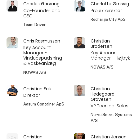
Charles Garvang
Charlotte Ørnsvig
Co-Founder and
Projektdirektør
CEO
Recharge City ApS
Team Driver
Chris Rasmussen
Christian
Brodersen
Key Account
Manager -
Key Account
Vinduespudsning
Manager - Højtryk
& Vaskeanlæg
NOWAS A/S
NOWAS A/S
Christian Falk
Christian
Hedegaard
Direktør
Gravesen
Aasum Container ApS
VP Tecnical Sales
Nerve Smart Systems
A/S
Christian
Christian Jensen