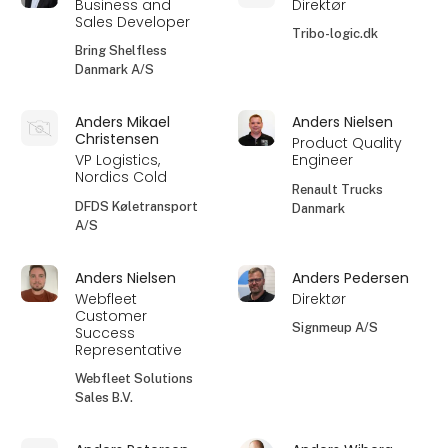
Business and
Direktør
Sales Developer
Tribo-logic.dk
Bring Shelfless
Danmark A/S
Anders Mikael
Anders Nielsen
Christensen
Product Quality
VP Logistics,
Engineer
Nordics Cold
Renault Trucks
DFDS Køletransport
Danmark
A/S
Anders Nielsen
Anders Pedersen
Webfleet
Direktør
Customer
Signmeup A/S
Success
Representative
Webfleet Solutions
Sales B.V.