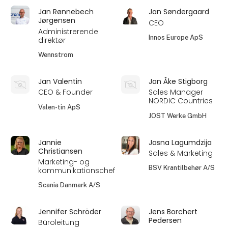
Jan Rønnebech
Jan Søndergaard
Jørgensen
CEO
Administrerende
Innos Europe ApS
direktør
Wennstrom
Jan Valentin
Jan Åke Stigborg
CEO & Founder
Sales Manager
NORDIC Countries
Valen-tin ApS
JOST Werke GmbH
Jannie
Jasna Lagumdzija
Christiansen
Sales & Marketing
Marketing- og
BSV Krantilbehør A/S
kommunikationschef
Scania Danmark A/S
Jennifer Schröder
Jens Borchert
Pedersen
Büroleitung