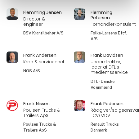
Flemming Jensen
Flemming
Petersen
Director &
engineer
Forhandlerkonsulent
BSV Krantilbehør A/S
Folke-Larsens Eftf.
A/S
Frank Andersen
Frank Davidsen
Kran & servicechef
Underdirektør,
leder af DTL's
NOS A/S
medlemsservice
DTL - Danske
Vognmænd
Frank Nissen
Frank Pedersen
Poulsen Trucks &
Rådgiver/salgsansvar
Trailers ApS
LCV/MDV
Poulsen Trucks &
Renault Trucks
Trailers ApS
Danmark