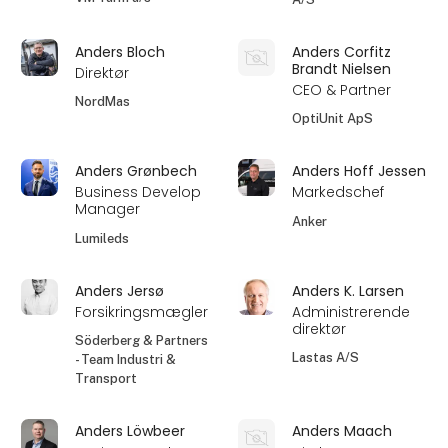
Anders Bloch
Anders Corfitz
Brandt Nielsen
Direktør
CEO & Partner
NordMas
OptiUnit ApS
Anders Grønbech
Anders Hoff Jessen
Business Develop
Markedschef
Manager
Anker
Lumileds
Anders Jersø
Anders K. Larsen
Forsikringsmægler
Administrerende
direktør
Söderberg & Partners
Lastas A/S
- Team Industri &
Transport
Anders Löwbeer
Anders Maach