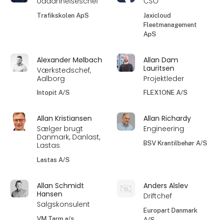
Uddannelseschef
CSO
Trafikskolen ApS
Jaxicloud
Fleetmanagement
ApS
Alexander Mølbach
Allan Dam
Lauritsen
Værkstedschef,
Aalborg
Projektleder
Intopit A/S
FLEX1ONE A/S
Allan Kristiansen
Allan Richardy
Sælger brugt
Engineering
Danmark, Danlast,
BSV Krantilbehør A/S
Lastas
Lastas A/S
Allan Schmidt
Anders Alslev
Hansen
Driftchef
Salgskonsulent
Europart Danmark
VM Tarm a/s
A/S