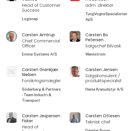
Head of Customer
adm. direktør
Success
TungVognsSpecialisten
Logisnap
ApS
Carsten Amtrup
Carsten Bo
Petersen
Chief Commercial
Officer
Salgschef Bilvask
Emma Systems A/S
Wennstrom
Carsten Grønkjær
Carsten Jensen
Nielsen
Salgskonsulent /
Forsikringsmægler
produktspecialist
Söderberg & Partners
Hema Kranudstyr A/S
- Team Industri &
Transport
Carsten Jespersen
Carsten Ottesen
Fisker
Teknisk chef
Head of
Daimler Buses