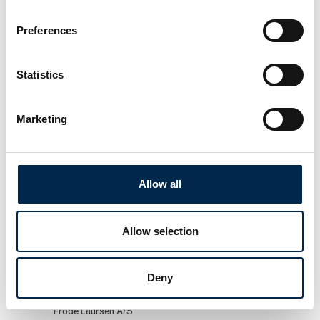
Orlando
Strategy Manager
Chief Technical
TLFT • TLFT Product
Preferences
Officer
Zepro Danmark A/S
Benalu Legras Group
Statistics
Erik Poulsen
Espen Nielsen
Arbejdsmarkedskonsulent
Kel-Berg Parts
Marketing
Krifa
Lastas A/S
Fabian Grün
Feline Bergan
Prokurist /
Sælger
Allow all
authorised officer
EcoMobility
tankpool24 GmbH
Allow selection
Flemming Greve
Flemming
Sunne
Haugaard
Vognmandschef –
Salgskonsulent
Deny
Road DK
Hydroscand A/S
Frode Laursen A/S