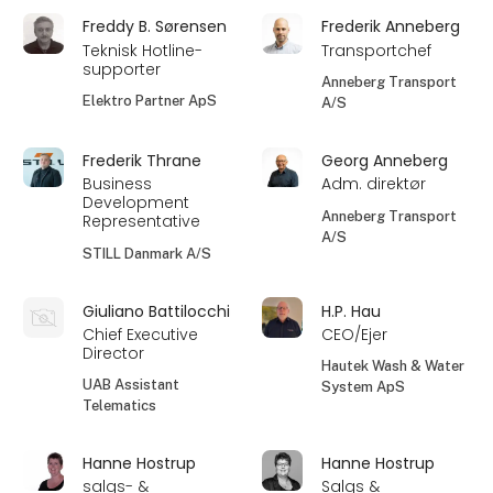
Freddy B. Sørensen
Frederik Anneberg
Teknisk Hotline-
Transportchef
supporter
Anneberg Transport
Elektro Partner ApS
A/S
Frederik Thrane
Georg Anneberg
Business
Adm. direktør
Development
Anneberg Transport
Representative
A/S
STILL Danmark A/S
Giuliano Battilocchi
H.P. Hau
Chief Executive
CEO/Ejer
Director
Hautek Wash & Water
UAB Assistant
System ApS
Telematics
Hanne Hostrup
Hanne Hostrup
salgs- &
Salgs &