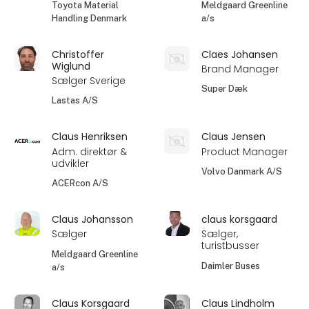
Toyota Material
Meldgaard Greenline
Handling Denmark
a/s
Christoffer
Claes Johansen
Wiglund
Brand Manager
Sælger Sverige
Super Dæk
Lastas A/S
Claus Henriksen
Claus Jensen
Adm. direktør &
Product Manager
udvikler
Volvo Danmark A/S
ACERcon A/S
Claus Johansson
claus korsgaard
Sælger
Sælger,
turistbusser
Meldgaard Greenline
Daimler Buses
a/s
Claus Korsgaard
Claus Lindholm