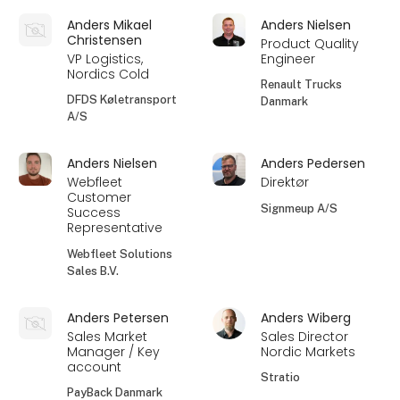
Anders Mikael
Anders Nielsen
Christensen
Product Quality
VP Logistics,
Engineer
Nordics Cold
Renault Trucks
DFDS Køletransport
Danmark
A/S
Anders Nielsen
Anders Pedersen
Webfleet
Direktør
Customer
Signmeup A/S
Success
Representative
Webfleet Solutions
Sales B.V.
Anders Petersen
Anders Wiberg
Sales Market
Sales Director
Manager / Key
Nordic Markets
account
Stratio
PayBack Danmark