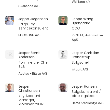
VM Tarm a/s
Skancode A/S
Jeppe Jørgensen
Jeppe Wang
Hjørngaard
Salgs- og
servicekonsulent
CCO
FLEX1ONE A/S
RENTEQ Automotive
ApS
Jesper Bernt
Jesper Christian
Andersen
Brandstrup
Kommerciel Chef
Salgschef
B2B
Intopit A/S
Applus + Bilsyn A/S
Jesper
Jesper Hansen
Christiansen
Salgskonsulent /
Key Account
afdelingsleder
Manager,
Hema Kranudstyr A/S
Mobilhydraulik