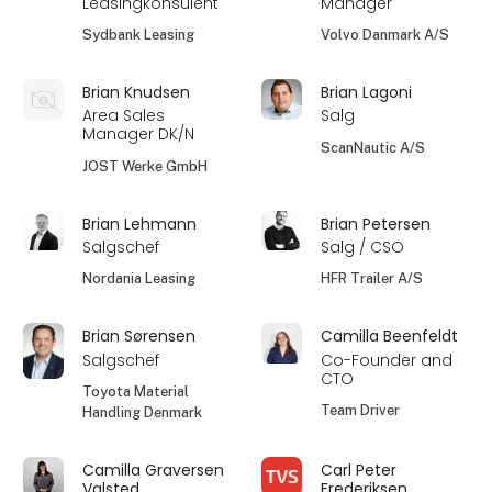
Leasingkonsulent
Manager
Sydbank Leasing
Volvo Danmark A/S
Brian Knudsen
Brian Lagoni
Area Sales
Salg
Manager DK/N
ScanNautic A/S
JOST Werke GmbH
Brian Lehmann
Brian Petersen
Salgschef
Salg / CSO
Nordania Leasing
HFR Trailer A/S
Brian Sørensen
Camilla Beenfeldt
Salgschef
Co-Founder and
CTO
Toyota Material
Team Driver
Handling Denmark
Camilla Graversen
Carl Peter
Valsted
Frederiksen