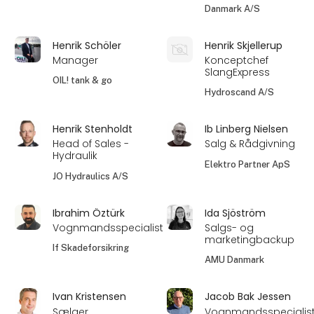
Danmark A/S
Henrik Schöler
Henrik Skjellerup
Manager
Konceptchef
SlangExpress
OIL! tank & go
Hydroscand A/S
Henrik Stenholdt
Ib Linberg Nielsen
Head of Sales -
Salg & Rådgivning
Hydraulik
Elektro Partner ApS
JO Hydraulics A/S
Ibrahim Öztürk
Ida Sjöström
Vognmandsspecialist
Salgs- og
marketingbackup
If Skadeforsikring
AMU Danmark
Ivan Kristensen
Jacob Bak Jessen
Sælger
Vognmandsspecialis