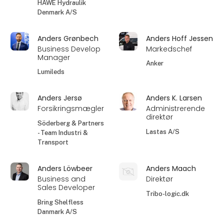
HAWE Hydraulik
Denmark A/S
Anders Grønbech
Anders Hoff Jessen
Business Develop
Markedschef
Manager
Anker
Lumileds
Anders Jersø
Anders K. Larsen
Forsikringsmægler
Administrerende
direktør
Söderberg & Partners
Lastas A/S
- Team Industri &
Transport
Anders Löwbeer
Anders Maach
Business and
Direktør
Sales Developer
Tribo-logic.dk
Bring Shelfless
Danmark A/S