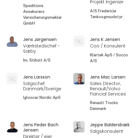
Projekt Ingeniør
Speditions
A/S Fredericia
Assekuranz
Tankvognsudstyr
Versicherungsmakler
GmbH
Jens Jørgensen
Jens K Jensen
Værkstedschef -
Coo / Konsulent
Sæby
Klartek ApS / Socco
Im. Stiholt A/S
A/S
Jens Larsson
Jens Mac Larsen
Salgschef
Sales Director,
Danmark/Sverige
Renault/Volvo
Fiancial Services
Igloocar Nordic ApS
Renault Trucks
Danmark
Jens Peder Bach
Jeppe Baldersbæk
Jensen
Salgskonsulent
Direktør / ejer