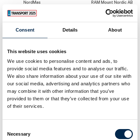
NordMas
RAM Mount Nordic AB
Daniel Busk Larsen
Daniel Tribler
Christensen
Kundechef
Consent
Details
About
Customer
Söderberg & Partners
Success Manager
- Team Industri &
Lexoforms A/S
Transport
This website uses cookies
We use cookies to personalise content and ads, to
David Hansen
Dejan Rosič
provide social media features and to analyse our traffic.
Area Sales
CEO
Manager,
We also share information about your use of our site with
Blaevik d.o.o.
Denmark
our social media, advertising and analytics partners who
GSFleet
may combine it with other information that you’ve
provided to them or that they’ve collected from your use
Dorte Hastrup
Dorte Lauridsen
of their services.
Salg
Ordrebehandler
Hamag A/S
AKA-DanBox A/S
Consent
Necessary
Selection
Emmanuel
Erik Grafström