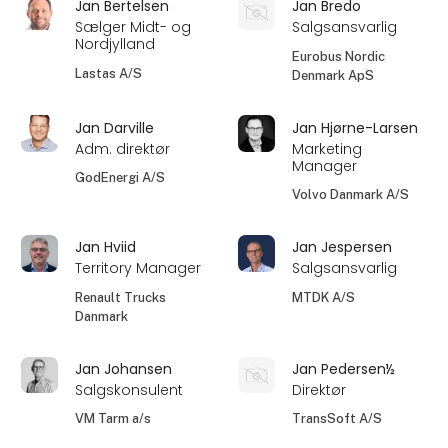
Jan Bertelsen
Jan Bredo
Sælger Midt- og
Salgsansvarlig
Nordjylland
Eurobus Nordic
Lastas A/S
Denmark ApS
Jan Darville
Jan Hjørne-Larsen
Adm. direktør
Marketing
Manager
GodEnergi A/S
Volvo Danmark A/S
Jan Hviid
Jan Jespersen
Territory Manager
Salgsansvarlig
Renault Trucks
MTDK A/S
Danmark
Jan Johansen
Jan Pedersen½
Salgskonsulent
Direktør
VM Tarm a/s
TransSoft A/S