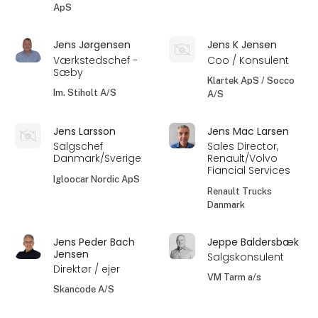
ApS
Jens Jørgensen
Jens K Jensen
Værkstedschef -
Coo / Konsulent
Sæby
Klartek ApS / Socco
Im. Stiholt A/S
A/S
Jens Larsson
Jens Mac Larsen
Salgschef
Sales Director,
Danmark/Sverige
Renault/Volvo
Fiancial Services
Igloocar Nordic ApS
Renault Trucks
Danmark
Jens Peder Bach
Jeppe Baldersbæk
Jensen
Salgskonsulent
Direktør / ejer
VM Tarm a/s
Skancode A/S