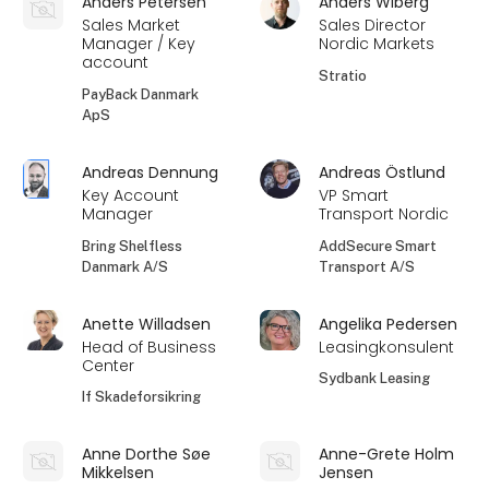
Anders Petersen
Anders Wiberg
Sales Market
Sales Director
Manager / Key
Nordic Markets
account
Stratio
PayBack Danmark
ApS
Andreas Dennung
Andreas Östlund
Key Account
VP Smart
Manager
Transport Nordic
Bring Shelfless
AddSecure Smart
Danmark A/S
Transport A/S
Anette Willadsen
Angelika Pedersen
Head of Business
Leasingkonsulent
Center
Sydbank Leasing
If Skadeforsikring
Anne Dorthe Søe
Anne-Grete Holm
Mikkelsen
Jensen