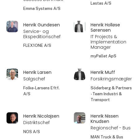
Lastas A/S
Emma Systems A/S
Henrik Gundesen
Henrik Holløse
Sørensen
Service- og
Ekspeditionschef
IT Projects &
Implementation
FLEX1ONE A/S
Manager
myPallet ApS
Henrik Larsen
Henrik Muff
Salgschef
Forsikringsmægler
Folke-Larsens Eftf.
Söderberg & Partners
A/S
- Team Industri &
Transport
Henrik Nicolajsen
Henrik Nissen
Knudsen
Distriktschef
Regionschef - Bus
NOS A/S
MAN Truck & Bus