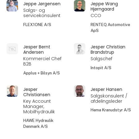
Jeppe Jørgensen
Jeppe Wang
Hjørngaard
Salgs- og
servicekonsulent
CCO
FLEX1ONE A/S
RENTEQ Automotive
ApS
Jesper Bernt
Jesper Christian
Andersen
Brandstrup
Kommerciel Chef
Salgschef
B2B
Intopit A/S
Applus + Bilsyn A/S
Jesper
Jesper Hansen
Christiansen
Salgskonsulent /
Key Account
afdelingsleder
Manager,
Hema Kranudstyr A/S
Mobilhydraulik
HAWE Hydraulik
Denmark A/S