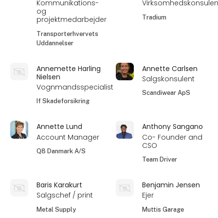
Kommunikations-
Virksomhedskonsulen
og
Tradium
projektmedarbejder
Transporterhvervets
Uddannelser
Annemette Harling
Annette Carlsen
Nielsen
Salgskonsulent
Vognmandsspecialist
Scandiwear ApS
If Skadeforsikring
Annette Lund
Anthony Sangano
Account Manager
Co- Founder and
CSO
Q8 Danmark A/S
Team Driver
Baris Karakurt
Benjamin Jensen
Salgschef / print
Ejer
Metal Supply
Muttis Garage