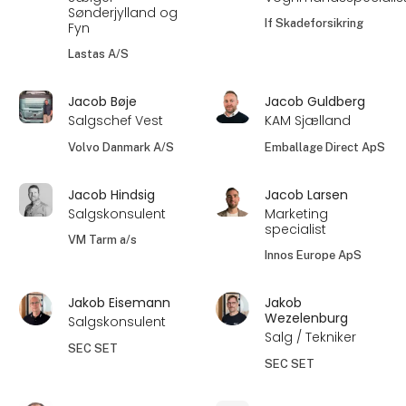
Sønderjylland og
If Skadeforsikring
Fyn
Lastas A/S
Jacob Bøje
Jacob Guldberg
Salgschef Vest
KAM Sjælland
Volvo Danmark A/S
Emballage Direct ApS
Jacob Hindsig
Jacob Larsen
Salgskonsulent
Marketing
specialist
VM Tarm a/s
Innos Europe ApS
Jakob Eisemann
Jakob
Wezelenburg
Salgskonsulent
Salg / Tekniker
SEC SET
SEC SET