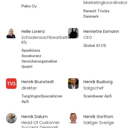
Marketingkoordinator
Piako Oy
Renault Trucks
Danmark
Helle Lorenz
Henriette Esmann
Schadensachbearbeiterin
CEO
Kfz
Global A1 I/S
Speditions
Assekuranz
Versicherungsmakler
GmbH
Henrik Brunstedt
Henrik Busborg
direktør
Salgschef
TungVognsSpecialisten
Scandiwear ApS
ApS
Henrik Dalum
Henrik Gorthon
Head Of Customer
Sælger Sverige
Success Denmark