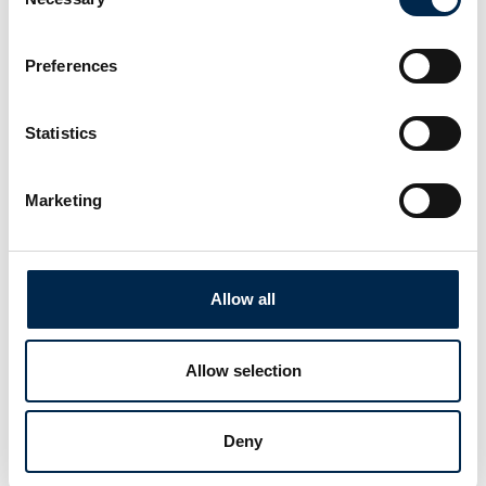
Selection
Preferences
Statistics
Marketing
Allow all
Eventet er oprettet af:
ITD, Brancheorganisation for den danske
Allow selection
vejgodstransport
ITD er en privat brancheorganisation for de professionelle
Deny
transport- og logistikvirksomheder. Vi rådgiver og skaber
netværk for vores ca. 700 medlemsvirksomheder. Vi
varetager transport- og logistikbranchens interesser politisk