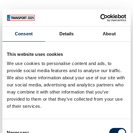
Start
Slut
Consent
Details
About
torsdag
torsdag
3. apr
3. apr
kl. 13:00
kl. 00:00
This website uses cookies
We use cookies to personalise content and ads, to
provide social media features and to analyse our traffic.
Lokation
We also share information about your use of our site with
Hal J på stand 7152
our social media, advertising and analytics partners who
may combine it with other information that you’ve
provided to them or that they’ve collected from your use
of their services.
Eventet udbydes af:
ITD - International Transport Danmark
Consent
Necessary