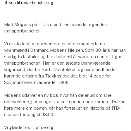
Kun til redaktionelt brug
download
Mød Mogens på ITD's stand – en levende legende i
transportbranchen!
Vi er stolte af at præsentere en af de mest erfarne
vognmænd i Danmark, Mogens Nielsen. Som 80-årig har han
stadig to lastbiler og har i hele 56 år været en central figur i
transportbranchen. Han er den ældste igangværende
vognmand, der har kørt i Østblokken og har blandt andet
kørende erfaring fra Tjekkoslovakiet, blot 14 dage før
Sovjetunionen invaderede i 1968.
Mogens udgiver en ny bog, hvor han deler ud om sine
oplevelser og erfaringer fra en imponerende karriere. Du kan
høre mere om bogen, når han fortæller sin historie på ITD-
scenen torsdag kl. 13.00.
Vi glæder os til at se dig!