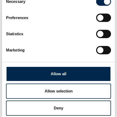
Necessary
Selection
Preferences
Statistics
Marketing
Di
Allow all
Allow selection
Deny