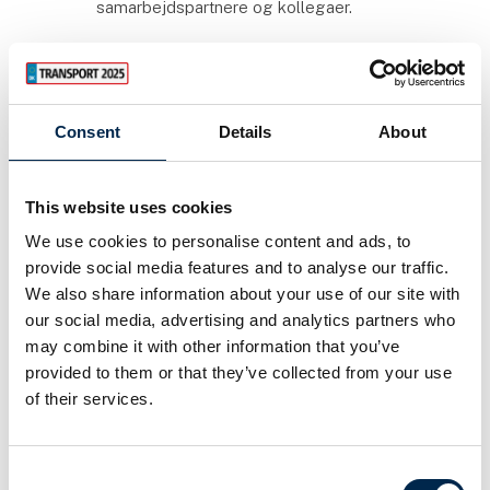
samarbejdspartnere og kollegaer.
Bliv klogere på grøn transport
Vi er i en forandringstid, hvor forbrugernes og
markedets fokus på den grønne
Consent
Details
About
omstilling fortsat intensiveres.
Følg udviklingen og innovationen inden for grøn
transport både politisk, økonomisk og i praksis
This website uses cookies
lige her på Transport 2027.
We use cookies to personalise content and ads, to
provide social media features and to analyse our traffic.
Følg med i branchens udvikling
We also share information about your use of our site with
our social media, advertising and analytics partners who
Transportbranchen er en branche i fremdrift og
konstant teknologisk udvikling. Bliv præsenteret
may combine it with other information that you’ve
for de nyeste løsninger, muligheder,
provided to them or that they’ve collected from your use
problemstillinger og meget andet via fagrelevante
of their services.
oplæg og talks på Hovedscenen til Transport
2027.
Consent