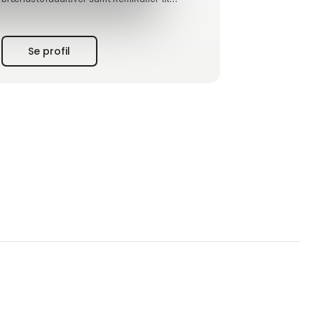
affedtning og vask. Vores produkter tilbyder
reduceret forbrug, forlænget levetid og
rentabilitet.
Se profil
Hos Payback Lubricants arbejder vi målrettet
med at begrænse vores kunders forbrug af
såvel smøremidler og brændst