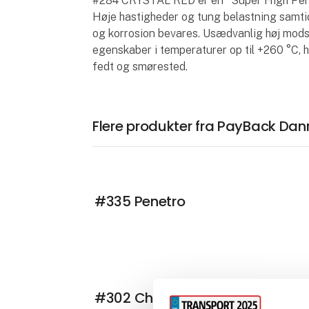
#284 CRYSTAL RED er en "Super High Perfor
Høje hastigheder og tung belastning sam­t
og korrosion beva­res. Usædvanlig høj mo
egenskaber i temperaturer op til +260 °C, 
fedt og smørested.
Flere produkter fra PayBack Da
#335 Penetro
#302 Chain Lube 46/120