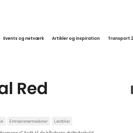
Events og netværk
Artikler og inspiration
Transport 
al Red
se
Entreprenørmaskiner
Lastbiler