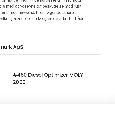
mance" fedt til de hårdeste driftsforhold.
idig med at ydeevne og beskyttelse mod rust
dstand mod havvand. Fremragende smøre
hvilket garanterer en længere levetid for både
nmark ApS
#460 Diesel Optimizer MOLY
2000
#397 Simplex Supreme