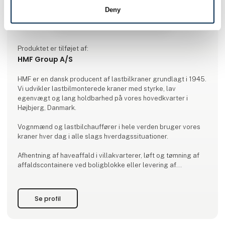
Deny
Produktet er tilføjet af:
HMF Group A/S
HMF er en dansk producent af lastbilkraner grundlagt i 1945.
Vi udvikler lastbilmonterede kraner med styrke, lav
egenvægt og lang holdbarhed på vores hovedkvarter i
Højbjerg, Danmark.
Vognmænd og lastbilchauffører i hele verden bruger vores
kraner hver dag i alle slags hverdagssituationer.
Afhentning af haveaffald i villakvarterer, løft og tømning af
affaldscontainere ved boligblokke eller levering af
byggematerialer til byggepladser er nogle af de mange
opgaver, som vores kraner hjælper til med.
Se profil
Vi har omkring 500 medarbejdere ansat – den ene mere
krannørd end den anden.