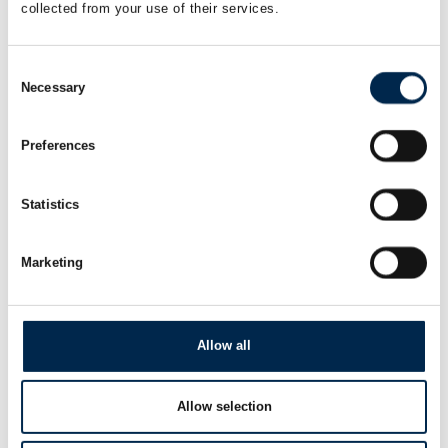
collected from your use of their services.
1920K-RCS
Consent
Necessary
Selection
910K-RCS
Preferences
Statistics
Marketing
Allow all
Allow selection