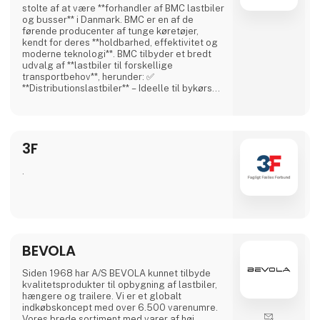
stolte af at være **forhandler af BMC lastbiler
og busser** i Danmark. BMC er en af de
førende producenter af tunge køretøjer,
kendt for deres **holdbarhed, effektivitet og
moderne teknologi**. BMC tilbyder et bredt
udvalg af **lastbiler til forskellige
transportbehov**, herunder: ✅
**Distributionslastbiler** – Ideelle til bykørsel
og logistik. ✅ **Anlægslastbiler** – Robuste
og velegnede til krævende arbejdsopgaver.
✅ **Trækkere** – Kraftfulde og effektive til
langdistancetransport. BMC-lastbiler er
3F
designet med **brændstoføkonomi, sikkerhed
og kom
.
BEVOLA
Siden 1968 har A/S BEVOLA kunnet tilbyde
kvalitetsprodukter til opbygning af lastbiler,
hængere og trailere. Vi er et globalt
indkøbskoncept med over 6.500 varenumre.
Vores brede sortiment med varer af høj