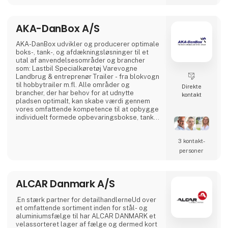
AKA-DanBox A/S
AKA-DanBox udvikler og producerer optimale
boks-, tank-, og afdækningsløsninger til et
utal af anvendelsesområder og brancher
som: Lastbil Specialkøretøj Varevogne
Landbrug & entreprenør Trailer - fra blokvogn
til hobbytrailer m.fl. Alle områder og
Direkte
brancher, der har behov for at udnytte
kontakt
pladsen optimalt, kan skabe værdi gennem
vores omfattende kompetence til at opbygge
individuelt formede opbevaringsbokse, tanke
til væsker, afdækning, m.m. Fra standard- til
skræddersyede løsninger Udover vores
3 kontakt­
produktion af standardprodukter har vi
specialiseret os i at udvikle og fremstille
personer
individuelt kundetilpassede løsninger til
vores kunder. Herved kan v
ALCAR Danmark A/S
.En stærk partner for detailhandlerneUd over
et omfattende sortiment inden for stål- og
aluminiumsfælge til har ALCAR DANMARK et
velassorteret lager af fælge og dermed kort