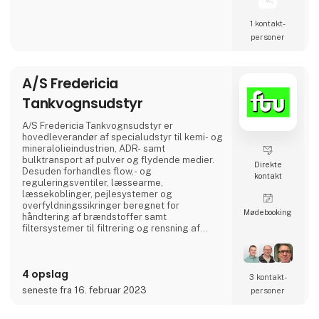
1 kontakt­
personer
A/S Fredericia
Tankvognsudstyr
A/S Fredericia Tankvognsudstyr er
hovedleverandør af specialudstyr til kemi- og
mineralolieindustrien, ADR- samt
bulktransport af pulver og flydende medier.
Direkte
Desuden forhandles flow,- og
kontakt
reguleringsventiler, læssearme,
læssekoblinger, pejlesystemer og
overfyldningssikringer beregnet for
Møde­booking
håndtering af brændstoffer samt
filtersystemer til filtrering og rensning af
brændstoffer i både civile og militære
installationer. Virksomheden leverer
komplette betankningsmoduler til
4 opslag
anvendelse for Søværnets skibe til
3 kontakt­
betankning af helikoptere om bord på skibe,
seneste fra 16. februar 2023
personer
Forsvarets Redningshelikoptere og til mindre
flyvepladser både private og offentlige.