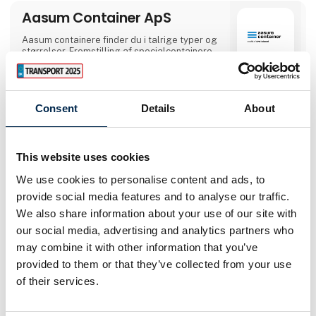
Aasum Container ApS
Aasum containere finder du i talrige typer og
størrelser. Fremstilling af special­containere
og standard­containere til alle formål er et
speciale, som vi har opbygget gennem en
lang årrække i Aasum. Vi tager
udgangspunkt i dine ønsker og krav, og med
Direkte
Consent
Details
About
vores store erfaring konstruerer vi containere
kontakt
af en kvalitet, der lever op til dine
forventninger - hvor funktionelt dansk design
møder solidt dansk håndværk. Vores
Møde­booking
grundige kendskab til materialerne og
This website uses cookies
fremstilling efter håndværksmæssige
traditioner giver containere af høj og holdbar
We use cookies to personalise content and ads, to
kvalitet. Vi anvender udelukkende
provide social media features and to analyse our traffic.
anerkendte kvalitets komponenter, når vi
3 opslag
bygger containere. Det vil sige, at
6 kontakt­
We also share information about your use of our site with
seneste fra 1. april 2023
personer
our social media, advertising and analytics partners who
may combine it with other information that you’ve
provided to them or that they’ve collected from your use
ABB A/S
of their services.
ABB er en global teknologileder inden for
elektrificering og automation, som muliggør
en mere bæredygtig fremtid med effektivt