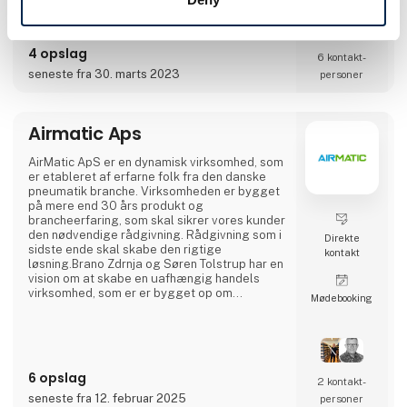
vigtige data i realtid, så du kan imødekomme
de stadigt stigende krav fra transportkunder,
global e-handel og miljøregler.
4 opslag
6 kontakt­
seneste fra 30. marts 2023
personer
Airmatic Aps
AirMatic ApS er en dynamisk virksomhed, som
er etableret af erfarne folk fra den danske
pneumatik branche. Virksomheden er bygget
på mere end 30 års produkt og
brancheerfaring, som skal sikrer vores kunder
den nødvendige rådgivning. Rådgivning som i
Direkte
sidste ende skal skabe den rigtige
kontakt
løsning.Brano Zdrnja og Søren Tolstrup har en
vision om at skabe en uafhængig handels
virksomhed, som er er bygget op om
Møde­booking
kundernes behov og som konstant udvikler
sig. Til opgaven har vi samle nogle af
branchens stærkeste europæiske leverandør
AZ Pneumatica - Cy.pag. - Sicomat - Sofitake
- Cam Service. Ventiler, cylindre, slanger,
6 opslag
fittings og luftbehandling.
2 kontakt­
seneste fra 12. februar 2025
personer