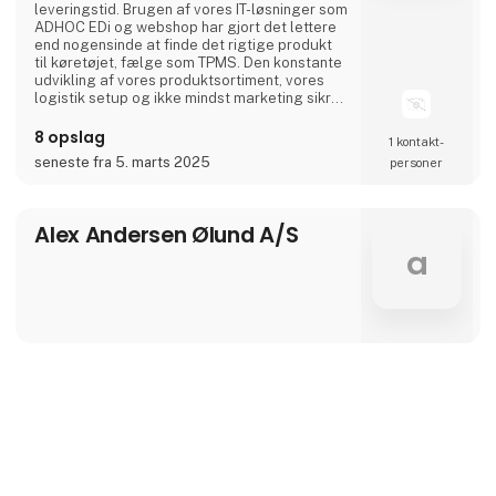
leveringstid. Brugen af vores IT-løsninger som
ADHOC EDi og webshop har gjort det lettere
end nogensinde at finde det rigtige produkt
til køretøjet, fælge som TPMS. Den konstante
udvikling af vores produktsortiment, vores
logistik setup og ikke mindst marketing sikrer
ALCAR DANMARK´s førende rolle på det
danske fælgmarked.I Danmark er den service,
8 opslag
1 kontakt­
der ydes af ALCAR DANMARK bestemt en af
seneste fra 5. marts 2025
personer
grundene til den høje respekt for
virksomheden og dermed også for vores
produkter.Til d
Alex Andersen Ølund A/S
a