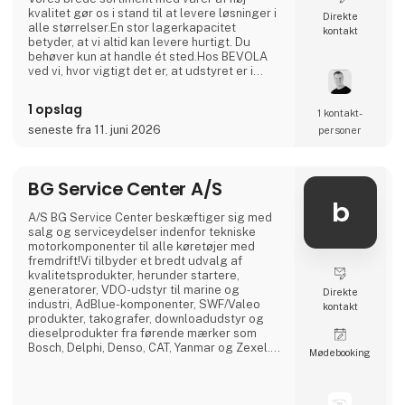
kvalitet gør os i stand til at levere løsninger i
Direkte
alle størrelser.En stor lagerkapacitet
kontakt
betyder, at vi altid kan levere hurtigt. Du
behøver kun at handle ét sted.Hos BEVOLA
ved vi, hvor vigtigt det er, at udstyret er i
orden - og matcher behovet. Vi har udviklet
BevoBox™ værktøjskasser til bl.a. lastbiler,
1 opslag
1 kontakt­
der kan tilpasses ned til mindste detalje.
BevoBox™ fremstilles i materialer, der
seneste fra 11. juni 2026
personer
matcher kunders behov i forhold til vægt,
isolations
BG Service Center A/S
b
A/S BG Service Center beskæftiger sig med
salg og serviceydelser indenfor tekniske
motorkomponenter til alle køretøjer med
fremdrift!Vi tilbyder et bredt udvalg af
kvalitetsprodukter, herunder startere,
generatorer, VDO-udstyr til marine og
Direkte
industri, AdBlue-komponenter, SWF/Valeo
kontakt
produkter, takografer, downloadudstyr og
dieselprodukter fra førende mærker som
Bosch, Delphi, Denso, CAT, Yanmar og Zexel.Vi
Møde­booking
råder over Nordens største dieselcenter, hvor
vi tilbyder reparation og test af alle
komponenter relateret til diesel indsprøjtning.