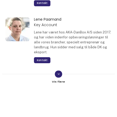
Kontakt
Lene Paamand
Key Account
Lene har været hos AKA-DanBox A/S siden 2017,
og har viden indenfor opbevaringsløsninger til
alle vores brancher, specielt entreprenør og
landbrug. Hun sidder med salg til både DK og
eksport.
Kontakt
keyboard_arrow_down
Dorte Lauridsen
Ordrebehandler
Dorte har været hos AKA-DanBox A/S siden
Februar 2024 , og sidder med hovedsageligt
keyboard_arrow_up
salg til DK indenfor alle brancher.
Kontakt