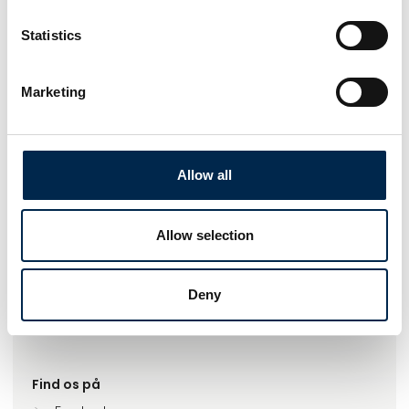
Statistics
Marketing
Gå til hjemmeside
Allow all
Antal medarbejdere
Allow selection
26-50
Deny
Lokationer
Ansager, Danmark
Find os på