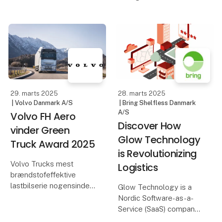
håndtering af forskellige
egenkontrol? Så er VDO
typer kunder og
Fleet måske den
situationer indenfor
perfekte mulighed for
persontransporten.
dig og din virksomhed.
VDO Fleet tilbyder en
Bus: Forebyg vold,
fuldt integre
trusler og krænkende
handlinger
29. marts 2025
28. marts 2025
| Volvo Danmark A/S
| Bring Shelfless Danmark
A/S
Volvo FH Aero
Discover How
vinder Green
Glow Technology
Truck Award 2025
is Revolutionizing
Volvo Trucks mest
Logistics
brændstofeffektive
lastbilserie nogensinde
Glow Technology is a
– Volvo FH Aero – er
Nordic Software-as-a-
kåret som vinder af
Service (SaaS) company
“Green Truck Award
that offers a cutting-