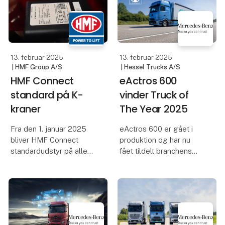
Siden sin introduktion
infrastrukturen
med 2011-generationen
udbygges hastigt. Brint
af Mercedes-Benz
har sine fo
Actros, har on-board
enheden, som opkobler
køretøjerne digitalt,
medvirket til, at de
professionelle kunder
markant har forbedret
både sik
12. februar 2025
5. februar 2025
| Transport
| Meldgaard Greenline a/s
Massiv opbakning
Nyhed
fra
lastbilimportørerne
IBIX TWIN 25 Tøris –
til Transport 2025
Tre Funktioner i Én
Teknologi
Opbakningen til
Med et banebrydende
Transportmessen er stor
multifunktionskoncept
blandt
giver IBIX Twin 25 dig