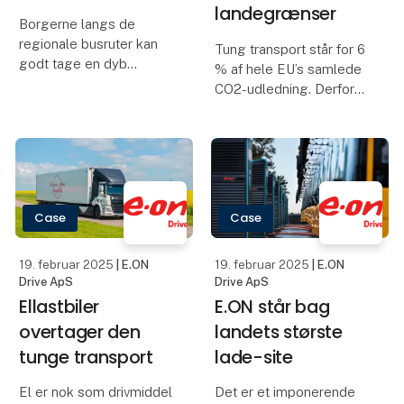
kurser i Herning!
Læs her hvad TV2 Fyn
Herunder EU
skriver om en af vores
efteruddannelse
ture til udlandet efter
stjålet materiel.
fra marts
Trafikskolen ApS, med
hovedsæde i Esbjerg,
udvider nu sin
tilstedeværelse med en
ny afdeling i Herning.
Formålet med denne
satsning er at give
borgere i Herning og
omegn en ny mulighed
Case
for at tage tra
14. februar 2025
13. februar 2025
| HMF
| Transport
Group A/S
Området til
Anlægsgartner
reservedele,
Gottlieb