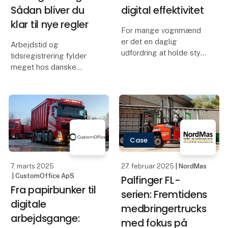
tog tid o
21. februar 2025
| NordMas
19. februar 2025
| OptiUnit ApS
Giver det mening
Politiet med stor
at renovere en
ros: "Vi har ikke set
medbringertruck?
bedre."
Hos NordMas tror vi på
Ricky fra Byens Rens fik
at give maskinerne et
sin firmabil stjålet, men
nyt liv – ikke kun for at
fandt frem til bilen og
forlænge deres levetid,
andre tyvekoster via
men også for at støtte
OptiUnit's
en mere bæredygtig
trackingsystem.
tilgang til industrielt
udstyr. Vi har netop
gennemført en komp
Case
Case
19. februar 2025
| E.ON
19. februar 2025
| E.ON
Drive ApS
Drive ApS