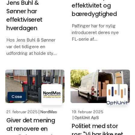
31 regionale
Tung transport
busser i
kan køre på el –
Nordjylland kører
også på længere
på el
ture og over
landegrænser
Borgerne langs de
regionale busruter kan
Tung transport står for 6
godt tage en dyb
% af hele EU’s samlede
indånding – uden at få en
CO2-udledning. Derfor
masse dieselpartikler i
er det vigtigere end
sig. 31 busser er nemlig
nogensinde at omstille
skiftet fra diesel til el.
den del af
transportsektoren nu. Og
Det er busselskabet
det kan godt lade sig
Keolis og ladeope
gøre. Læs, hvordan
Case
Case
godstran
19. februar 2025
| E.ON
19. februar 2025
| E.ON
Drive ApS
Drive ApS