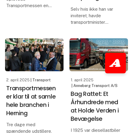
Transportmessen en
Selv hvis ikke han var
besøgsfremgang på
inviteret, havde
22% i forhold til 2023-
transportminister
udgaven af messen, og
Thomas Danielsen
det kunne mærkes hos
indfundet sig på
udstillerne, der beretter
Transport 2025 -
om tre særdeles
messen tjener nemlig
udbytterige dage.
som et afgørende
Skandin
bindeled mellem
branchen og politikerne.
Det var blan
2. april 2025
| Transport
1. april 2025
| Anneberg Transport A/S
Transportmessen
Bag Rattet: Et
er klar til at samle
Århundrede med
hele branchen i
at Holde Verden i
Herning
Bevægelse
Tre dage med
I 1925 var diesellastbiler
spændende udstillere,