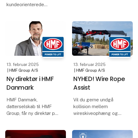
og op – Helt uden ekstra
lastbilpris. Det gør
omkostninger!
samtidigt Mercedes-
Benz Trucks til den mest
HMF Connect er porten
vindende
til smartere kranstyring
lastbilsproducent.
og leverer den hardwar
Mercedes-Benz eActr
13. februar 2025
13. februar 2025
| Hessel Trucks A/S
| Hessel Trucks A/S
Flere end 1 mio.
Kører fremtidens
lastbiler og busser
lastbiler på el eller
er nu opkoblet til
brint?
system, som
El og brint har hver
reducerer
deres fordele og
planlagte
ulemper. I øjeblikket ser
det mest lovende ud for
værkstedsbesøg
el-lastbilerne, hvor
med 50%
batteriteknologien
stadig forbedres, og