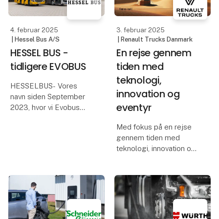
faser af
allerede har, inden de
køber ladestandere til
elbiler. Ved at knytte
ladestanderne tættere til
drift
21. januar 2025
13. januar 2025
| SEC SET
| Würth Danmark A/S
Én samlet
Specialværktøj til
platform for SEC
store køretøjer
og SET
Når du skal udføre
Pr. 1. januar 2025 samler
service eller reparation
vi kræfterne og lancerer
på store køretøjer kan
en ny, fælles platform,
du af og til støde på en
som kombinerer det
udfordring, hvor du kan
bedste fra SEC og SET.
have brug for et særligt
Vi har skabt en
værktøj designet til
opdateret og
netop den specifikke
brugervenlig
opgave.