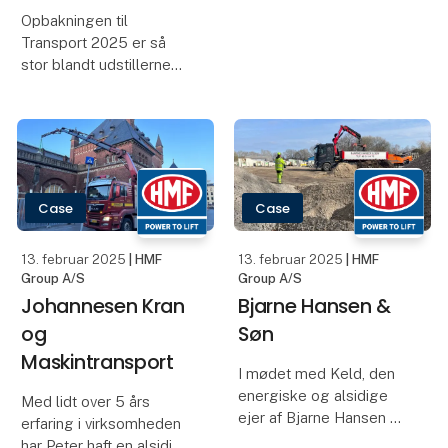
Experience
Med opførelsen af et
Center' i Galten
moderne
serviceværksted i Port of
For at øge nærheden
Aalborg fortsætter HMF
mellem de
sin strategiske ud-vikling
kundeorienterede
og investerer i fremtiden.
medarbejdere og de
De nye faciliteter er
kundecentrerede
designet til at
processer igangsætter
imødekomme
HMF Group et nybyggeri
virksomhedens fremt
på deres nuværende
lokation på Frichsvej 35 i
Galten, hvor et
produktions
13. februar 2025
13. februar 2025
| HMF Group A/S
| HMF Group A/S
Ny direktør i HMF
NYHED! Wire Rope
Danmark
Assist
HMF Danmark,
Vil du gerne undgå