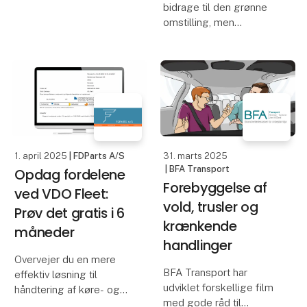
bidrage til den grønne
flot opbakning fra
omstilling, men
opbyggerbranchen.
manglende likvider og
Skandinaviens førende
overansøgte støttepuljer
transportmesse finder
gør det svært at komme
sted i MCH Messecen
i gang. TRASOLU
lancerer nu en fleksibel
betalingsmodel, der gør
klimave
1. april 2025
| FDParts A/S
31. marts 2025
| BFA Transport
Opdag fordelene
Forebyggelse af
ved VDO Fleet:
vold, trusler og
Prøv det gratis i 6
krænkende
måneder
handlinger
Overvejer du en mere
BFA Transport har
effektiv løsning til
udviklet forskellige film
håndtering af køre- og
med gode råd til
hviletider samt