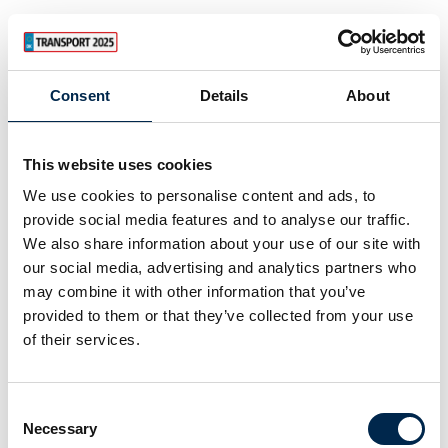
sceneprogram
EFFEKTIV LÆRING I
Lærerige og
FØRERSÆDET
udfordrende indlæg
samt spændende
På TECs campus i
Consent
Details
About
debatter om blandt
Hvidovre har 8
andet fremtidens
splinternye
transport og
lastbilsimulatorer for
This website uses cookies
bæredygtige drivmidler
nyligt gjort indtog i
We use cookies to personalise content and ads, to
er i vente, når
undervisningen. Den nye
21. marts 2025
20. marts 2025
Skandinaviens førende
provide social media features and to analyse our traffic.
teknologi er en ambitiøs
| BFA Transport
| Lavmand´s Last &
transportmesse samler
We also share information about your use of our site with
og vigtig investering i
Karrosseri A/S
Mikrokampagner
toneangivende aktører
grøn transport – og så
our social media, advertising and analytics partners who
Smartload
klar til brug
skaber den et s
may combine it with other information that you’ve
provided to them or that they’ve collected from your use
Smartload – Fremtidens
Flyt holdninger og
of their services.
mest fleksible trailer er
adfærd med
dansk og den er på
mikrokampagner
gaden nu!
BFA Transport har
Case
Consent
Tænk ud af Boksen ApS
udviklet nogle gode råd
Necessary
Selection
er meget stolt over at
og et sæt materialer til