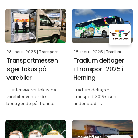
2025”. Volvo FH Aero
edge delivery platform
byder på en kombination
designed to simplify
af god aerodynamik og
complex logistics for
en effektiv
customers, logistics
planners, drivers, and rec
28. marts 2025
| Transport
28. marts 2025
| Tradium
Transportmessen
Tradium deltager
øger fokus på
i Transport 2025 i
varebiler
Herning
Et intensiveret fokus på
Tradium deltager i
varebiler venter de
Transport 2025, som
besøgende på Transport
finder sted i
2025, hvor det også
Messecenter Herning fra
gælder kåringen af
den 3. til 5. april. På
Årets Varebil.
stand J7330 i hal J3 vil
Skandinaviens førende
du finde en bred vifte af
transportmesse finder
Tradiums kursusudbud.