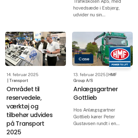
og
Søn
Maskintransport
I mødet med Keld, den
energiske og alsidige
Med lidt over 5 års
ejer af Bjarne Hansen &
erfaring i virksomheden
Søn, åbnes døren til en
har Peter haft en alsidig
verden af køretøjer,
rolle, der spænder fra
udfordrende opgaver og
kranbetjening til
ubegrænset gåpåmod.
administrativ ledelse.
Med et smil på læben
Han sætter pris på den
og jord under neglene d
variation, som arbejdet
tilbyder, hvor inge
13. februar 2025
13. februar 2025
| HMF Group A/S
| HMF Group A/S
HMF Group
HMF styrker
lancerer nyt
tilstedeværelsen i
byggeri af
Aalborg med nyt
'Customer
serviceværksted