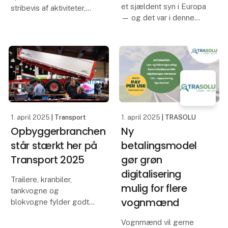
et sjældent syn i Europa
stribevis af aktiviteter,
— og det var i denne
interessante debatter og
banebrydende tid, at
lærerige oplæg er i
Georg Anneberg begav
vente på Transport
sig ud på vejene med en
2025, hvor innovative
enkelt Chevrolet-lastbil
tiltag og branchens
og en visionær ånd.
udvikling i det hele taget
Hundrede år sene
er i c
1. april 2025
| Transport
1. april 2025
| TRASOLU
Opbyggerbranchen
Ny
står stærkt her på
betalingsmodel
Transport 2025
gør grøn
digitalisering
Trailere, kranbiler,
mulig for flere
tankvogne og
vognmænd
blokvogne fylder godt
på Transportmessen,
Vognmænd vil gerne
der generelt oplever en