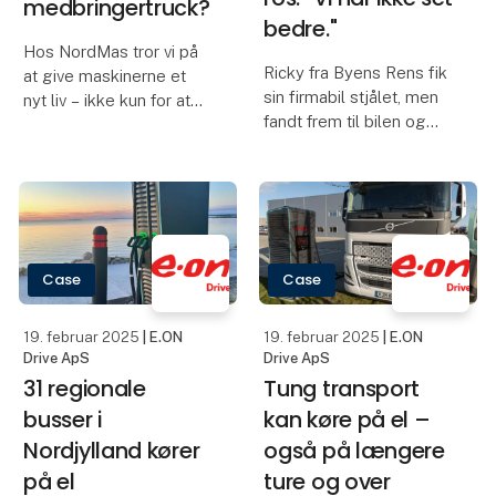
Ellastbiler
E.ON står bag
overtager den
landets største
tunge transport
lade-site
El er nok som drivmiddel
Det er et imponerende
til tung transport på
syn, der møder en, når
lokale og regionale
66 elbusser står på
ruter. Det er E.ON,
række ved lynladerne
Einride og Oatlys
og lader op samtidigt. I
samarbejde et bevis på.
november 2021 åbnede
Resultatet er nemlig
Danmarks største lade-
tilfredse chauffører,
site i Bagsværd, hvor
stabilt vare-flow og
E.ON står for opladning,
selvføl
19. februar 2025
18. februar 2025
| OptiUnit ApS
| Trafikskolen ApS
Endnu en maskine
Trafikskolen
genfundet!
starter amu