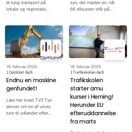
værktøj og
Hos Anlægsgartner
tilbehør udvides
Gottlieb kører Peter
på Transport
Gustavsen rundt i en
spritny, Scania V8 med
2025
tilhørende HMF 2820K-
kran i grøn.
Opbakningen til
Transport 2025 er så
Det nye køretøj skal
stor blandt udstillerne
arbejde med en skov af
inden for reservedele,
forskellige opgaver, for
værktøj og tilbehør, at
Peters arbe
de ikke længere kan
være i en enkelt hal - af
samme grund får de nu
ekstra plads i en anden
Case
Case
13. februar 2025
| HMF
13. februar 2025
| HMF
Group A/S
Group A/S
Johannesen Kran
Bjarne Hansen &