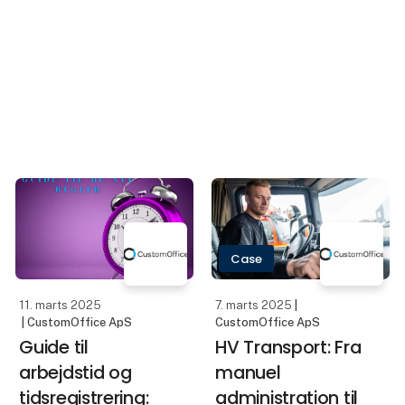
| CustomOffice ApS
Palfinger FL-
Fra papirbunker til
serien: Fremtidens
digitale
medbringertrucks
arbejdsgange:
med fokus på
Jens Buhl &
effektivitet og
Sønner har
bæredygtighed
effektiviseret
Palfinger har for nylig
hverdagen
introduceret deres nye
FL-serie af
Hos Jens Buhl & Sønner
medbringertrucks,
var det tidligere en
designet til at
udfordring at holde styr
imødekomme moderne
på arbejdsopgaver,
transportbehov med
tidsregistrering og
fokus på sikkerhed,
dokumentation. De
effektivitet og
traditionelle metoder
fleksibilitet. En af de
med papirnotater og
mest bemæ
manuelle indtastninger
Case