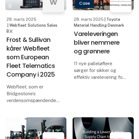
w
Case
vurderer virksomheders
telematikløsning for
bæred
trailere genne
28. marts 2025
28. marts 2025
| Toyota
| Webfleet Solutions Sales
Material Handling Denmark
B.V.
Vareleveringen
Frost & Sullivan
bliver nemmere
kårer Webfleet
og grønnere
som European
11 nye palleløftere
Fleet Telematics
sørger for sikker og
Company i 2025
effektiv varelevering for
transportvirksomheden J.
Webfleet, som er
Nørgaard Petersen. Med
Bridgestone’s
det kompakte design,
verdensomspændende
den lave vægt og
flådestyringssløsning, er
Lithium-Ion batteriet
blevet kåret til årets
bidrager palleløfterne en
European Fleet
Telematics Company i
2025 af Frost & Sullivan.