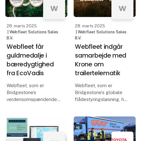
w
w
sted i MCH Messecenter
Du kan også opleve
Herning 3.-
vores f
28. marts 2025
28. marts 2025
| Webfleet Solutions Sales
| Webfleet Solutions Sales
B.V.
B.V.
Webfleet får
Webfleet indgår
guldmedalje i
samarbejde med
bæredygtighed
Krone om
fra EcoVadis
trailertelematik
Webfleet, som er
Webfleet, som er
Bridgestone’s
Bridgestone’s globale
verdensomspændende
flådestyringsløsning, har
flådestyringsløsning, har
indgået samarbejde
netop opnået
med den førende
guldmedajlestatus hos
skandinaviske
EcoVadis for 2024.
trailerproducent Krone
EcoVadis er en global
om at tilbyde en
organisation, der
integreret