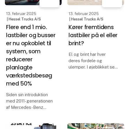
lastbilimportørerne, der
mulighed for at arbejde i
forventningsfulde ser
tre forskellige
frem til årets udgave af
driftstilstande med én
Skandinaviens førende
og samme maskine:
transportmesse.
Transport 2025 finder
sted i MCH Messecente
4. februar 2025
3. februar 2025
| Hessel Bus A/S
| Renault Trucks Danmark
HESSEL BUS -
En rejse gennem
tidligere EVOBUS
tiden med
teknologi,
HESSELBUS- Vores
innovation og
navn siden September
eventyr
2023, hvor vi Evobus
blev overtaget af Ejner
Med fokus på en rejse
Hessel A/S, nyt navn
gennem tiden med
men ellers alt som du
teknologi, innovation og
kender og meget mere.
eventyr, inviterer Renault