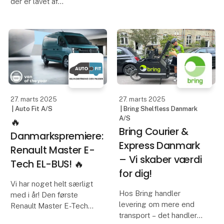
der er lavet af
genbrugsstål og
Bring Cargo International
produceret med fossilfri
A/S tilbyder bl.a.:
elektricitet og biogas,
hvilket resulterer i stål
✅ Hurtige leveringer i
med betydeligt lavere
absolut ver
udledning af fossilt
kulstof
27. marts 2025
27. marts 2025
| Auto Fit A/S
| Bring Shelfless Danmark
A/S
🔥
Bring Courier &
Danmarkspremiere:
Express Danmark
Renault Master E-
– Vi skaber værdi
Tech EL-BUS! 🔥
for dig!
Vi har noget helt særligt
Hos Bring handler
med i år! Den første
levering om mere end
Renault Master E-Tech
transport – det handler
EL-BUS i Danmark til 8