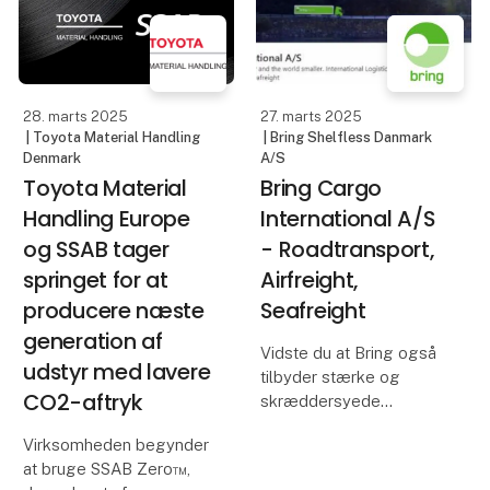
de to parter løbende
biogas i vores
finder de helt
produktsortiment. Ved at
reducere
afhængigheden a
28. marts 2025
27. marts 2025
| Toyota Material Handling
| Bring Shelfless Danmark
Denmark
A/S
Toyota Material
Bring Cargo
Handling Europe
International A/S
og SSAB tager
- Roadtransport,
springet for at
Airfreight,
producere næste
Seafreight
generation af
Vidste du at Bring også
udstyr med lavere
tilbyder stærke og
CO2-aftryk
skræddersyede
transportløsninger
Virksomheden begynder
indenfor vej-, luft-, og
at bruge SSAB Zero™,
søtransport?