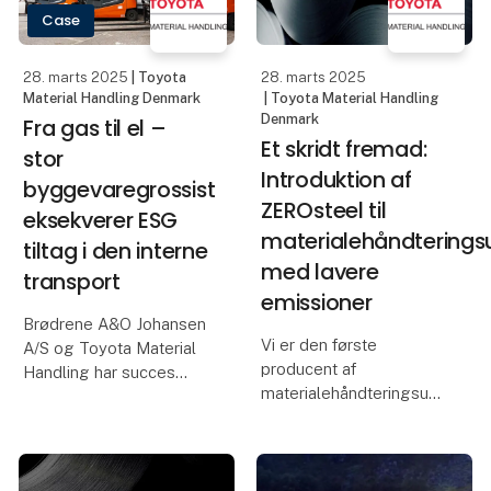
Frost & Sullivan er et
Case
globalt konsule
28. marts 2025
| Toyota
28. marts 2025
Material Handling Denmark
| Toyota Material Handling
Denmark
Fra gas til el –
Et skridt fremad:
stor
Introduktion af
byggevaregrossist
ZEROsteel til
eksekverer ESG
materialehåndterings
tiltag i den interne
med lavere
transport
emissioner
Brødrene A&O Johansen
Vi er den første
A/S og Toyota Material
producent af
Handling har succes
materialehåndteringsudstyr,
med at omstille den
der integrerer
interne logistik fra sort
genbrugsstål
brændstof til el. Det sker
produceret ved hjælp af
i et tæt samarbejde, hvor
fossilfri elektricitet og