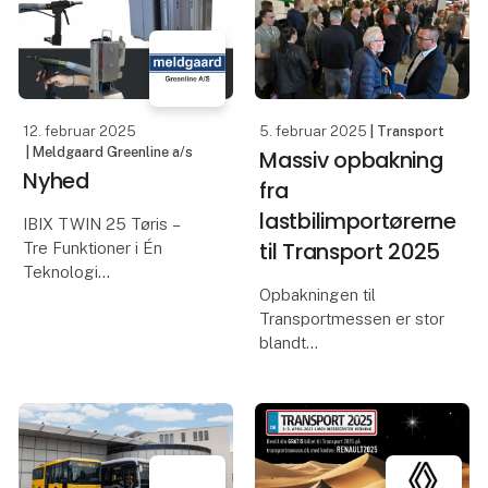
Trucks på en helt særlig
Hos Hessel Bus går vi
rejse til Transport 2025.
langt for at
imødekomme vo
Med to måneder til
Transport 2025, er
forberedelserne i
23. januar 2025
21. januar 2025
| Schneider Electric
| Würth Danmark A/S
Danmark A/S
Vask af store
Ryk driften af
køretøjer
ladeinfrastruktur
Er du på jagt efter
tættere på
effektive produkter til
virksomheden
vask af store køretøjer?
Würth har et stort udvalg
Virksomheder og
af produkter til vask og
organisationer bør tage
pleje af køretøjer, så du
udgangspunkt i de
kan komme hele vejen
bygninger og den
rundt i de forskellige
elektriske kapacitet, de