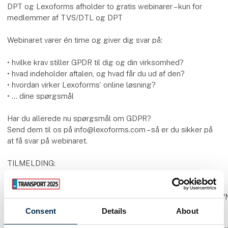
DPT og Lexoforms afholder to gratis webinarer – kun for
medlemmer af TVS/DTL og DPT
Webinaret varer én time og giver dig svar på:
• hvilke krav stiller GPDR til dig og din virksomhed?
• hvad indeholder aftalen, og hvad får du ud af den?
• hvordan virker Lexoforms’ online løsning?
• … dine spørgsmål
Har du allerede nu spørgsmål om GDPR?
Send dem til os på info@lexoforms.com – så er du sikker på
at få svar på webinaret.
TILMELDING:
Tirsdag d. 2. maj kl. 15-16 for TVS og DTL:
https://us02web.zoom.us/webinar/register/3016818878173
Consent
Details
About
Onsdag d. 3. maj kl. 15-16 for DPT: