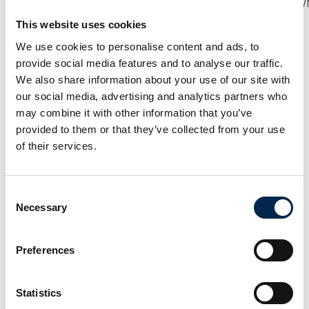
https://us02web.zoom.us/webinar/register/881681887855
This website uses cookies
Alle tilmeldte får efterfølgende tilsendt det optagede
We use cookies to personalise content and ads, to
webinarer – så du kan roligt tilmelde dig, selvom tidspunktet
provide social media features and to analyse our traffic.
ikke passer.
We also share information about your use of our site with
Vi glæder os til at se dig!
our social media, advertising and analytics partners who
may combine it with other information that you’ve
provided to them or that they’ve collected from your use
of their services.
Consent
Necessary
Selection
Preferences
Statistics