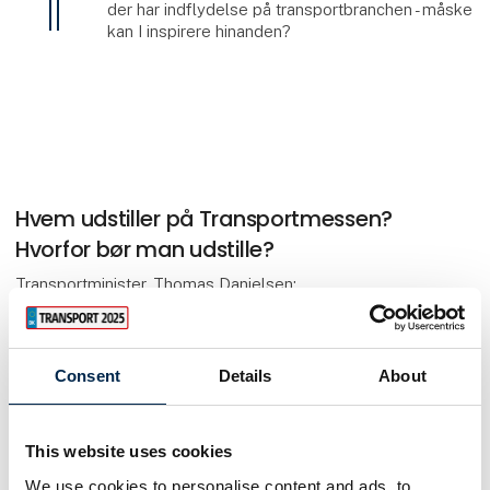
der har indflydelse på transportbranchen - måske
kan I inspirere hinanden?
Hvem udstiller på Transportmessen?
Hvorfor bør man udstille?
Transportminister, Thomas Danielsen;
John Skovrup, formand, ITD;
Joakim Nilsson, servicemarkedsdirektør, Volvo;
Julia Aakjær, marketing- og HR-chef, Besko;
Consent
Details
About
Per Mikkelsen, salgsdirektør, VBG;
Kim Aaskov, adm. direktør, Wielton;
Anders Helbo, adm. direktør, Palfinger;
This website uses cookies
Frank Davidsen, underdirektør, DTL;
Steffen Müller, salgschef, Hessel Trucks,
We use cookies to personalise content and ads, to