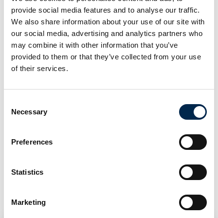
fortæller, hvad Transportmessen kan, og hvorfor de er med.
provide social media features and to analyse our traffic.
We also share information about your use of our site with
our social media, advertising and analytics partners who
may combine it with other information that you’ve
Accepter marketing-cookies for at se denne video.
play_arrow
provided to them or that they’ve collected from your use
of their services.
Consent
Necessary
Selection
Preferences
Statistics
Marketing