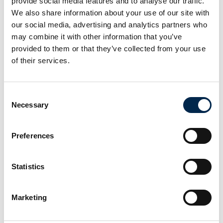
provide social media features and to analyse our traffic.
We also share information about your use of our site with
our social media, advertising and analytics partners who
may combine it with other information that you’ve
provided to them or that they’ve collected from your use
Transportmessen er en inspirerende fagmesse for alle med rødder i
of their services.
transportbranchen. Nyt materiel, nye services og nye idéer er
omdrejningspunktet. Transport blev lanceret i 1988. Siden har flere
end 530.000 professionelle fagfolk fra transportbranchen lagt
vejen forbi.
Consent
Necessary
Selection
Facebook
Instagram
LinkedIn
YouTube
TikTok
Preferences
Find os
Statistics
MCH Messecenter Herning
Vardevej 1
7400 Herning
Marketing
Danmark
Kontakt os