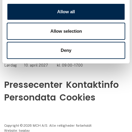
Telefon: +45 99 26 99 26
Allow all
E-mail:
info@transportmessen.dk
Allow selection
Besøg os
Deny
Torsdag
8. april 2027
kl. 09.00 - 17.00
Fredag
9. april 2027
kl. 09.00 - 17.00
Lørdag
10. april 2027
kl. 09.00 - 17.00
Pressecenter
Kontaktinfo
Persondata
Cookies
Copyright © 2026 MCH A/S. Alle rettigheder forbeholdt
Website: twoday