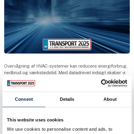
Overvågning af HVAC-systemer kan reducere energiforbrug,
nedbrud og værkstedstid. Med datadrevet indsigt skaber vi
en mere stabil, bæredygtig og omkostningseffektiv drift i
den kollektive transport.
Speaker
Consent
Details
About
Kenni Hansen
Salgsdirektør
This website uses cookies
Christonik
We use cookies to personalise content and ads, to