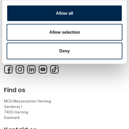
Allow all
Allow selection
Transportmessen er en inspirerende fagmesse for alle med rødder i
transportbranchen. Nyt materiel, nye services og nye idéer er
omdrejningspunktet. Transport blev lanceret i 1988. Siden har flere
Deny
end 530.000 professionelle fagfolk fra transportbranchen lagt
vejen forbi.
Facebook
Instagram
LinkedIn
YouTube
TikTok
Find os
MCH Messecenter Herning
Vardevej 1
7400 Herning
Danmark