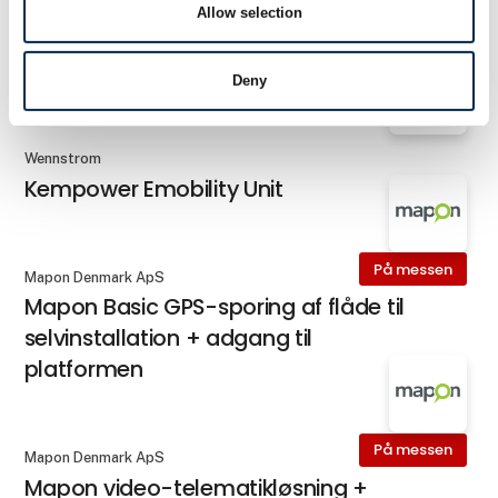
Allow selection
Hautek Wash & Water System ApS
HAUTEK / Istobal HW´Compak
Deny
Wennstrom
Kempower Emobility Unit
På messen
Mapon Denmark ApS
Mapon Basic GPS-sporing af flåde til
selvinstallation + adgang til
platformen
På messen
Mapon Denmark ApS
Mapon video-telematikløsning +