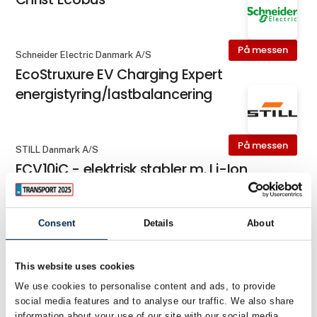
På messen
Schneider Electric Danmark A/S
EcoStruxure EV Charging Expert
energistyring/lastbalancering
På messen
STILL Danmark A/S
ECV10iC - elektrisk stabler m. Li-Ion
batteri
Consent
Details
About
På messen
Schneider Electric Danmark A/S
EVlink Pro DC ladestation 60 - 320 kW
This website uses cookies
We use cookies to personalise content and ads, to provide
social media features and to analyse our traffic. We also share
På messen
information about your use of our site with our social media,