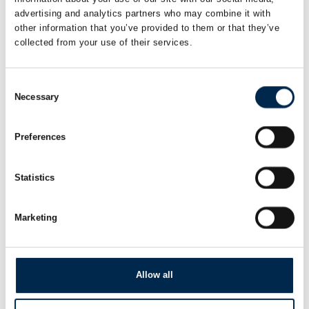
STILL Danmark A/S
advertising and analytics partners who may combine it with
EXD18C - dobbelt stabler m. Li-Ion
other information that you’ve provided to them or that they’ve
batteri
collected from your use of their services.
Consent
På messen
STILL Danmark A/S
Necessary
Selection
EXH14 - elektrisk palleløfter m. Li-Ion
Batteri
Preferences
Statistics
På messen
EcoMobility
GPS-Tracking
Marketing
Halda AB
Allow all
Halda M2 Taxameter