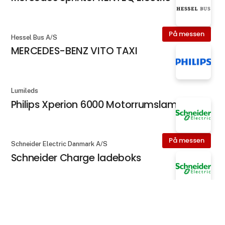
På messen
Hessel Bus A/S
MERCEDES-BENZ VITO TAXI
Lumileds
Philips Xperion 6000 Motorrumslampe
På messen
Schneider Electric Danmark A/S
Schneider Charge ladeboks
På messen
Schneider Electric Danmark A/S
keyboard_arrow_up
Schneider Charge Pro ladeboks