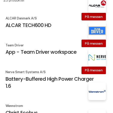
25
produkter
På messen
ALCAR Danmark A/S
ALCAR TECH600 HD
På messen
Team Driver
App - Team Driver workspace
På messen
Nerve Smart Systems A/S
Battery-Buffered High Power Charger
1.6
Wennstrom
Christ Ecobus