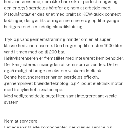
hedvandsrenserne, som ikke bare sikrer perfekt rengøring;
den er også særdeles hårdfør og nem at arbejde med.
Pistolhåndtag er designet med praktisk KEW-quick connect
koblinger, der gør tilslutningen nemmere og op til 5 gange
hurtigere end almindelig skruetilslutning.
Tryk og vandgennemstrømning minder om en af super
klasse hedvandrenserne. Den bruger op til næsten 1000 liter
vand i timen med op til 200 bar.
Højtryksrenseren er fremstillet med integreret kemibeholder.
Der kan justeres i mængden af kemi som anvendes. Det er
også muligt at bruge en ekstern vaskemiddeltank.
Denne hedvandsrenser har en særdeles effektiv,
gennemprøvet brænderteknologi og 4-polet elektrisk motor
med trecylindret aksialpumpe.
Med vedligeholdelig sugefilter, samt integreret anti-scale
system.
Nem at servicere
Let adgang til alle komponenter, der kræver service og