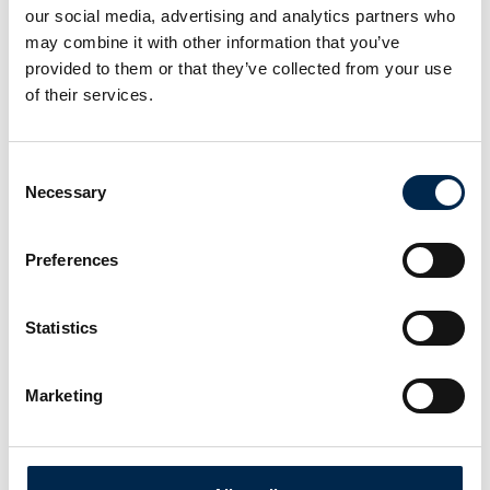
our social media, advertising and analytics partners who
may combine it with other information that you’ve
Vandtanke
provided to them or that they’ve collected from your use
of their services.
Consent
Tryksprøjte 30 liter
Necessary
Selection
Preferences
i-mop Lite gulvvasker
Statistics
Marketing