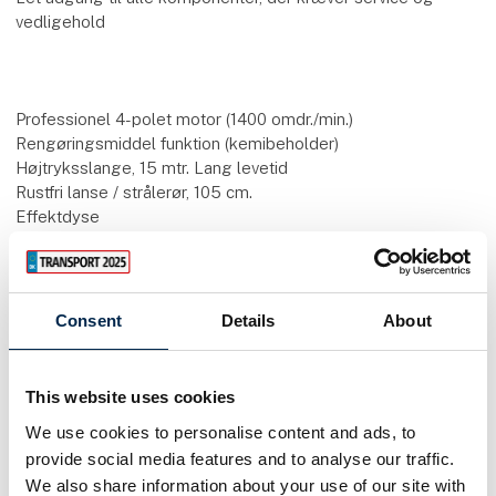
vedligehold
Professionel 4-polet motor (1400 omdr./min.)
Rengøringsmiddel funktion (kemibeholder)
Højtryksslange, 15 mtr. Lang levetid
Rustfri lanse / strålerør, 105 cm.
Effektdyse
Integreret scale-inhibitor system
Brændstoftank 18 ltr.
Elektronisk kontrolpanel
Pressostatkontrol
Consent
Details
About
Tørløbssikring
Integreret slangetromle kan tilkøbes
This website uses cookies
We use cookies to personalise content and ads, to
Flere produkter fra NOWAS A/S
provide social media features and to analyse our traffic.
We also share information about your use of our site with