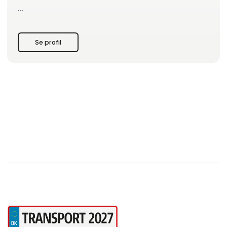
NOWAS er et grossistselskab, som dagligt leverer
professionelle produkter i flere katogier til det offentlige,
selskaber og virksomheder.
Se profil
Vi er repræsenteret med 3 fysiske afdelinger i Danmark og
Norge, og derudover sælges vores produkter i stor grad via
forhandlere.
Vi tilbyder landsdækkend