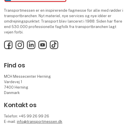
Transportmessen er en inspirerende fagmesse for alle med rødder i
transportbranchen. Nyt materiel, nye services og nye idéer er
omdrejningspunktet. Transport blev lanceret i 1988. Siden har flere
end 530.000 professionelle fagfolk fra transportbranchen lagt
vejen forbi.
Facebook
Instagram
LinkedIn
YouTube
TikTok
Find os
MCH Messecenter Herning
Vardevej 1
7400 Herning
Danmark
Kontakt os
Telefon: +45 99 26 99 26
E-mail:
info@transportmessen.dk