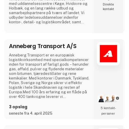
med uddannelsescentre i Køge, Hvidovre og
Direkte
Holbæk, og en lang række udbud og
kontakt
samarbejdspartnere på tværs af landet. Vi
udbyder ledelsesuddannelser indenfor
kontor-, detail- og logistikområdet, samt
uddannelser og efteruddannelser inden for
alle transportfaglige områder fx lastbil, bus,
flextrafik, redning, gaffeltruck, farligt gods,
vogntog, taxi, vognmandsuddannelser med
Anneberg Transport A/S
flere. Vi lægger vægt på uddannelser af høj
kvalitet, og et hø
Anneberg Transport er en europæisk
logistikvirksomhed med specialkompetencer
inden for transport af farligt gods – herunder
gas, affald, pulver og flydende materialer
som bitumen, tjæredestillater og rene
kemikalier. Med kontorer i Danmark, Tyskland,
Polen, Sverige og Norge sikrer vi effektiv
logistik i hele Skandinavien og resten af
Europa.Med 100 års erfaring og en flåde på
over 400 tankvogne leverer vi
skræddersyede transportløsninger, hvor vi
tilpasser udstyret til kundens behov – og ikke
3 opslag
5 kontakt­
omvendt. Hos Anneberg prioriterer vi
seneste fra 4. april 2025
personer
langvarige partnerskaber og sætter altid
kunden i centrum.