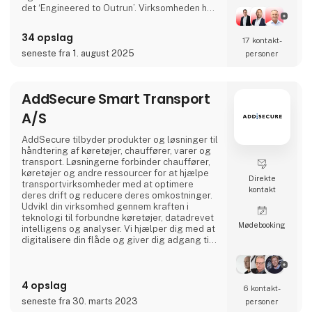
det ‘Engineered to Outrun’. Virksomheden har
over 140 års historie og mere end 105.000
medarbejdere på verdensplan. ABB’s aktier er
34 opslag
17 kontakt­
noteret på SIX Swiss Exchange (ABBN) og
Nasdaq Stockholm (ABB). www.abb.com
seneste fra 1. august 2025
personer
AddSecure Smart Transport
A/S
AddSecure tilbyder produkter og løsninger til
håndtering af køretøjer, chauffører, varer og
transport. Løsningerne forbinder chauffører,
køretøjer og andre ressourcer for at hjælpe
Direkte
transportvirksomheder med at optimere
kontakt
deres drift og reducere deres omkostninger.
Udvikl din virksomhed gennem kraften i
teknologi til forbundne køretøjer, datadrevet
Møde­booking
intelligens og analyser. Vi hjælper dig med at
digitalisere din flåde og giver dig adgang til
vigtige data i realtid, så du kan imødekomme
de stadigt stigende krav fra transportkunder,
global e-handel og miljøregler.
4 opslag
6 kontakt­
seneste fra 30. marts 2023
personer