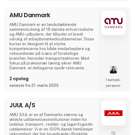
AMU Danmark
AMU Danmark er en landsdækkende
sammenslutning af 18 danske erhvervsskoler
og AMU-udbydere, der tilbyder et bredt
udvalg af arbejdsmarkedsuddannelser. Disse
kurser er designet til at styrke
kompetencerne hos både medarbejdere og
virksomheder på tværs af forskellige
brancher, herunder transportsektoren. Med
fokus på praksisnær læring sikrer AMU
Danmark, at deltagerne opnår relevante
færdigheder, der matcher arbejdsmarkedets
aktuelle behov. Gennem et landsdækkende
2 opslag
1 kontakt­
netværk af uddannelsesinstitutioner arbejder
seneste fra 21. marts 2025
personer
AMU Danmark målrettet på at fremme
livslang læring og bidrage til en dynamisk og
kompetent arbejdsstyrke i Danmark.
JUUL A/S
AMU JUUL er en af Danmarks største og
ældste uddannelsesinstitutioner inden for
ledelse, transport-, redder- og lager/logistik-
uddannelser. Vi er en 100% dansk familieejet
virksomhed, der har hovedsæde i Roskilde,