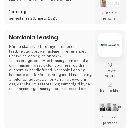
ressourceudnyttelse. Systemet er designet
som plug & play, hvilket gør det nemt og
1 opslag
3 kontakt­
hurtigt at installere og flytte efter behov.
Dermed tilbyder vi en fleksibel og skalerbar
seneste fra 20. marts 2025
personer
løsning, der fremmer den grønne omstilling
og understøtter elektr
Nordania Leasing
Når du skal investere i nye firmabiler,
lastbiler, landbrugsmaskiner, IT eller andet
udstyr, er leasing en attraktiv
finansieringsform. Med leasing som en del af
din finansieringsstruktur, optimerer du din
økonomisk handlefrihed. Nordania Leasing
Direkte
har mere end 50 års erfaring med finansiering
kontakt
af biler og udstyr. Derfor kan vi rådgive om
det, der skal investeres i, og samtidig tilbyde
en finansieringsløsning, der er tilpasset din
Møde­booking
virksomhed.
5 kontakt­
personer