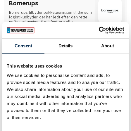
Bornerups
Bornerups tilbyder pakkeløsningen til dig som
logistikudbyder, der har ledt efter den rette
softwareløsning til at håndtere alle
nødvendige funktioner inden for
forsendelsesprocessen. Vi tilbyder dig en
hurtig, brugervenlig og pålidelig
Direkte
softwareløsning, som er bygget på Microsoft
kontakt
Dynamics 365 Business Central.Vores
Consent
Details
About
pakkeløsning anvender altid de nyeste
teknologier inden for logistik, hvilket sikrer
Møde­booking
dig og dine kunder en hurtig og sikker
forsendelse af alt gods, lige fra luftfragt,
This website uses cookies
oplagring, søfragt, stykgods, told,
vejtransport til kølerum.Den brugervenlige
We use cookies to personalise content and ads, to
logistikløsning:Med Bornerups får du et
2 opslag
provide social media features and to analyse our traffic.
brugervenligt IT-system til din logistik, som
1 kontakt­
seneste fra 11. februar 2025
personer
We also share information about your use of our site with
our social media, advertising and analytics partners who
may combine it with other information that you’ve
DEKRA
provided to them or that they’ve collected from your use
DEKRA er Danmarks største udbyder af
of their services.
transportuddannelser. Vi udbyder kurser i
hele landet. Hos DEKRA kan du bl.a. tage et
lastbilkørekort, buskørekort, taxikørekort,