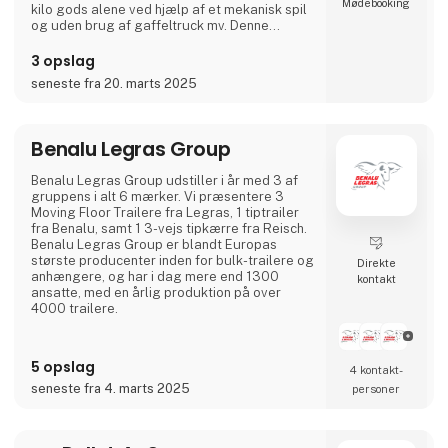
Møde­booking
kilo gods alene ved hjælp af et mekanisk spil
og uden brug af gaffeltruck mv. Denne
visionære opfindelse er aldrig før set i
transportbranchen og vil kunne revolutionere
3 opslag
fremtidens transport og opbevaring af
seneste fra 20. marts 2025
gods.HyliFlex dobbeltdækstrailer udstilles på
messen. Den er nu med indførslen af
kørselsafgift, blevet en
Benalu Legras Group
Benalu Legras Group udstiller i år med 3 af
gruppens i alt 6 mærker. Vi præsentere 3
Moving Floor Trailere fra Legras, 1 tiptrailer
fra Benalu, samt 1 3-vejs tipkærre fra Reisch.
Benalu Legras Group er blandt Europas
største producenter inden for bulk-trailere og
Direkte
anhængere, og har i dag mere end 1300
kontakt
ansatte, med en årlig produktion på over
4000 trailere.
5 opslag
4 kontakt­
seneste fra 4. marts 2025
personer