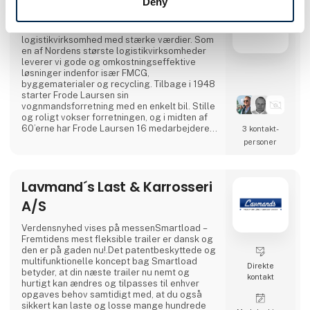
Deny
Frode Laursen A/S
Frode Laursen er en international
logistikvirksomhed med stærke værdier. Som
en af Nordens største logistikvirksomheder
leverer vi gode og omkostningseffektive
løsninger indenfor især FMCG,
byggematerialer og recycling. Tilbage i 1948
starter Frode Laursen sin
vognmandsforretning med en enkelt bil. Stille
og roligt vokser forretningen, og i midten af
60’erne har Frode Laursen 16 medarbejdere
3 kontakt­
og 13 lastbiler. Grundlaget for et af Frode
personer
Laursens største områder i dag: FMCG, bliver
lagt, da man i starten af 70’erne begynder at
køre for Dansk Supermarked og Frisko.
Lavmand´s Last & Karrosseri
Samtidig indfører Frode de første
lagerhoteller, hvor kunderne deles om
A/S
opbevaring
Verdensnyhed vises på messenSmartload –
Fremtidens mest fleksible trailer er dansk og
den er på gaden nu!.Det patentbeskyttede og
multifunktionelle koncept bag Smartload
Direkte
betyder, at din næste trailer nu nemt og
kontakt
hurtigt kan ændres og tilpasses til enhver
opgaves behov samtidigt med, at du også
sikkert kan laste og losse mange hundrede