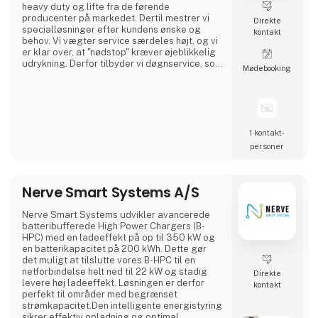
heavy duty og lifte fra de førende
producenter på markedet. Dertil mestrer vi
Direkte
specialløsninger efter kundens ønske og
kontakt
behov. Vi vægter service særdeles højt, og vi
er klar over, at "nødstop" kræver øjeblikkelig
udrykning. Derfor tilbyder vi døgnservice, som
Møde­booking
vi kalder: 2 - 24 - 364. Senest 2 timer efter dit
opkald er der en montør hos dig – ofte før. Det
gælder 24 timer i døgnet 364 dage om året.
Vores lejeflåde udgør ca. 600 maskiner. Hele
vort produktprogram kan "s
1 kontakt­
personer
Nerve Smart Systems A/S
Nerve Smart Systems udvikler avancerede
batteribufferede High Power Chargers (B-
HPC) med en ladeeffekt på op til 350 kW og
en batterikapacitet på 200 kWh. Dette gør
det muligt at tilslutte vores B-HPC til en
netforbindelse helt ned til 22 kW og stadig
Direkte
levere høj ladeeffekt. Løsningen er derfor
kontakt
perfekt til områder med begrænset
strømkapacitet.Den intelligente energistyring
sikrer effektiv opladning og optimal