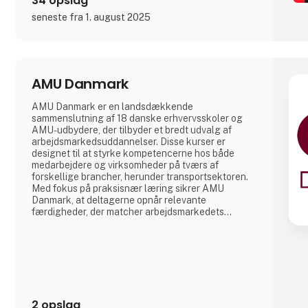
34 opslag
seneste fra 1. august 2025
AMU Danmark
AMU Danmark er en landsdækkende
sammenslutning af 18 danske erhvervsskoler og
AMU-udbydere, der tilbyder et bredt udvalg af
arbejdsmarkedsuddannelser. Disse kurser er
designet til at styrke kompetencerne hos både
medarbejdere og virksomheder på tværs af
forskellige brancher, herunder transportsektoren.
Med fokus på praksisnær læring sikrer AMU
Danmark, at deltagerne opnår relevante
færdigheder, der matcher arbejdsmarkedets
aktuelle behov. Gennem et landsdækkende
netværk af uddannelsesinstitutioner arbejder AMU
Danmark målrettet på at fremme livslang læring og
bidrage til en dynamisk og kompetent
arbejdsstyrke i Danmark.
2 opslag