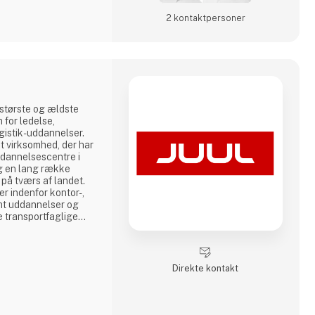
2 kontakt­personer
største og ældste
 for ledelse,
ogistik-uddannelser.
t virksomhed, der har
dannelsescentre i
g en lang række
på tværs af landet.
r indenfor kontor-,
amt uddannelser og
e transportfaglige
fik, redning,
og, taxi,
ere. Vi lægger vægt
 og et hø
Direkte kontakt