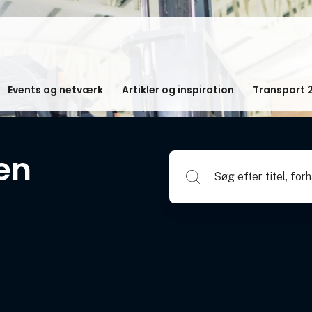
Events og netværk
Artikler og inspiration
Transport 
en
Søg efter titel, forhandlerna
j