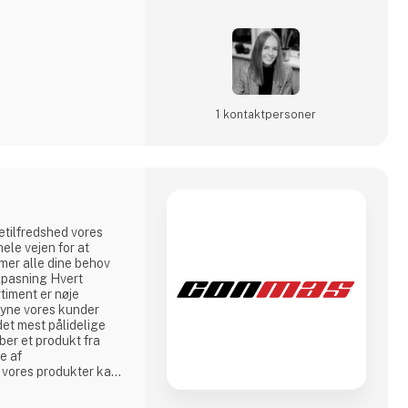
1 kontakt­personer
tilfredshed vores
hele vejen for at
mer alle dine behov
ilpasning Hvert
timent er nøje
syne vores kunder
et mest pålidelige
ber et produkt fra
te af
e vores produkter kan
ige præcis dine
og service Vores