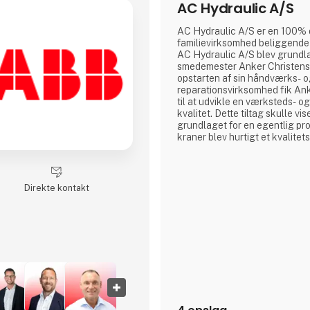
AC Hydraulic A/S
AC Hydraulic A/S er en 100% 
familievirksomhed beliggende 
AC Hydraulic A/S blev grundla
smedemester Anker Christense
opstarten af sin håndværks- 
reparationsvirksomhed fik An
til at udvikle en værksteds- o
kvalitet. Dette tiltag skulle vis
grundlaget for en egentlig pr
kraner blev hurtigt et kvalite
Siden er der blevet udviklet et
løfteudstyr til autobranchen,
afsættes i dag til hele verden.
A/S en international virksomh
Direkte kontakt