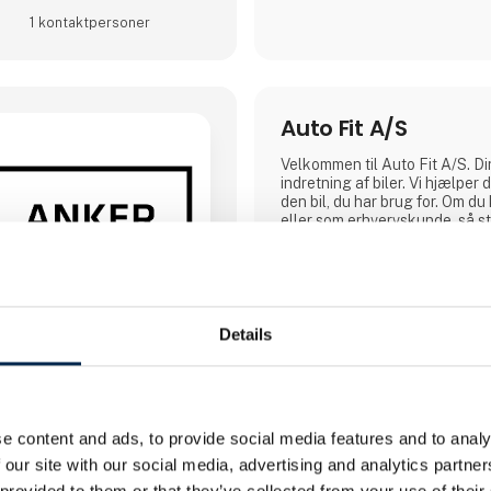
1 kontakt­personer
Auto Fit A/S
Velkommen til Auto Fit A/S. Din
indretning af biler. Vi hjælper
den bil, du har brug for. Om d
eller som erhvervskunde, så st
service og kvalitetsprodukter til
alle former for biler, til ethvert
Details
e content and ads, to provide social media features and to analy
 our site with our social media, advertising and analytics partn
1 opslag
 provided to them or that they’ve collected from your use of their