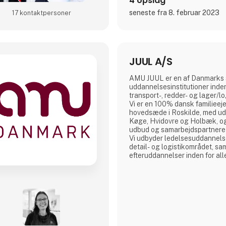
4 opslag
seneste fra 8. februar 2023
17 kontakt­personer
JUUL A/S
AMU JUUL er en af Danmarks 
uddannelsesinstitutioner inden
transport-, redder- og lager/l
Vi er en 100% dansk familieeje
hovedsæde i Roskilde, med ud
Køge, Hvidovre og Holbæk, o
udbud og samarbejdspartnere 
Vi udbyder ledelsesuddannelse
detail- og logistikområdet, s
efteruddannelser inden for all
områder fx lastbil, bus, flextra
gaffeltruck, farligt gods, vognt
vognmandsuddannelser med fl
på uddannelser af høj kvalitet,