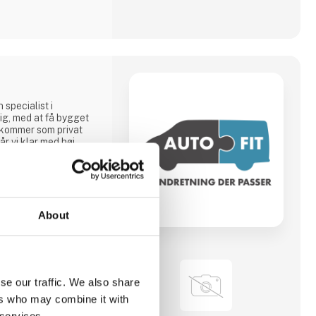
 specialist i
 dig, med at få bygget
u kommer som privat
år vi klar med høj
 din bil! Vi indretter
 behov.
About
se our traffic. We also share
ers who may combine it with
 services.