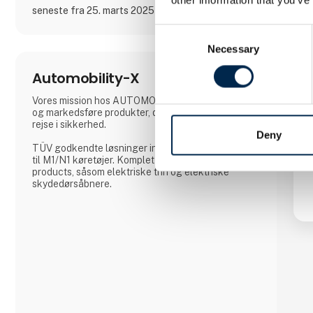
seneste fra 25. marts 2025
Consent
Necessary
Selection
Automobility-X
Vores mission hos AUTOMOBILITY-X er at udvikle
og markedsføre produkter, der sikrer at alle kan
rejse i sikkerhed.
Deny
TÜV godkendte løsninger indenfor sæder og gulve
til M1/N1 køretøjer. Komplet udvalg af access
products, såsom elektriske trin og elektriske
skydedørsåbnere.