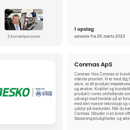
1 opslag
seneste fra 29. marts 2023
2 kontakt­personer
Conmas ApS
Conmas: Hos Conmas er kunde
største prioritet. Vi er med dig 
sikre, at dit produkt imødekom
og ønsker. Kvalitet og kundet
produkt i vores omfattende sor
udvalgt med henblik på at for
med den nyeste teknologi og d
udstyr på markedet. Når du kø
Conmas, tilbyder vi en bred vif
tilpasningsmuligheder, og all
skræddersys, så de opfylder l
behov. Kompetent rådgivning 