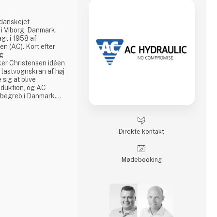
danskejet
i Viborg, Danmark.
gt i 1958 af
n (AC). Kort efter
og
ker Christensen idéen
g lastvognskran af høj
e sig at blive
oduktion, og AC
tsbegreb i Danmark.
 bredt sortiment af
 og produkterne
 I dag er AC Hydraulic
ed i AC Group A/S,
Direkte kontakt
Møde­booking