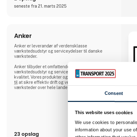
seneste fra 21. marts 2025
Anker
Anker er leverandør af verdensklasse
værkstedsudstyr og serviceydelser til danske
værksteder.
Anker tilbyder et omfattende udvalg af
værkstedsudstyr og serviceydelser af højeste
kvalitet. Vores produkter og løsninger er designet
til at sikre effektiv drift og vedligeholdelse for
værksteder over hele landet.
Consent
Vi er drevet af en passion for at forbedre hverdagen
i værkstederne. Vores engagement i sikkerhed,
kundetilfredshed og tilgængelighed er kernen i
This website uses cookies
vores virksomhed og afspejler vores løfte om at
levere et værksted i verdensklasse. Værksteder i
We use cookies to personalis
verdensklasse har de bedste arbejdsforhold, til
gavn for deres medarbejdere, forretning og k
information about your use of
23 opslag
other information that you’ve