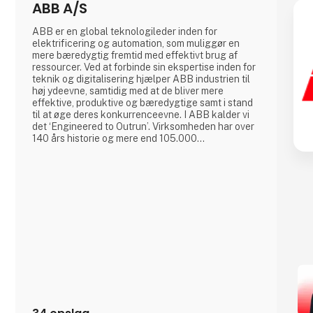
ABB A/S
ABB er en global teknologileder inden for
elektrificering og automation, som muliggør en
mere bæredygtig fremtid med effektivt brug af
ressourcer. Ved at forbinde sin ekspertise inden for
teknik og digitalisering hjælper ABB industrien til
høj ydeevne, samtidig med at de bliver mere
effektive, produktive og bæredygtige samt i stand
til at øge deres konkurrenceevne. I ABB kalder vi
det ‘Engineered to Outrun’. Virksomheden har over
140 års historie og mere end 105.000
medarbejdere på verdensplan. ABB’s aktier er
noteret på SIX Swiss Exchange (ABBN) og Nasdaq
Stockholm (ABB). www.abb.com