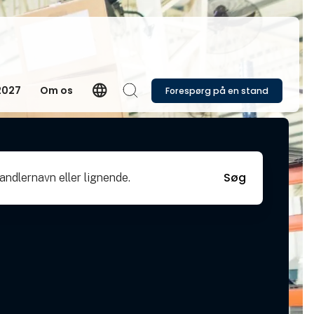
language
2027
Om os
Forespørg på en stand
Language
Søg
vn eller lignende.
Søg