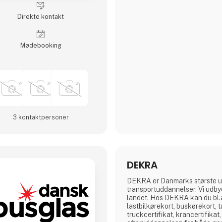
kompetente medarbejdere i C
erfaring med både køb og salg
Direkte kontakt
Møde­booking
3 kontakt­personer
DEKRA
DEKRA er Danmarks største u
transportuddannelser. Vi udbyd
landet. Hos DEKRA kan du bl.a
lastbilkørekort, buskørekort, 
truckcertifikat, krancertifikat