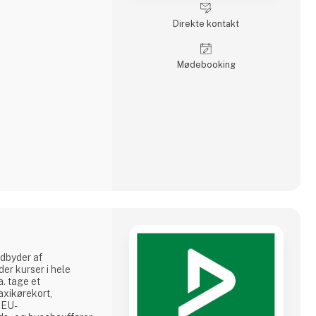
onmas har mange års
 af udstyr i bygg
Direkte kontakt
Møde­booking
dbyder af
er kurser i hele
. tage et
taxikørekort,
, EU-