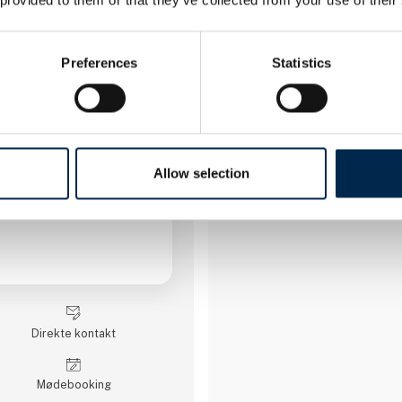
seneste fra 27. marts 2025
3 kontakt­personer
Preferences
Statistics
BBCARGO
.
Allow selection
Direkte kontakt
Møde­booking