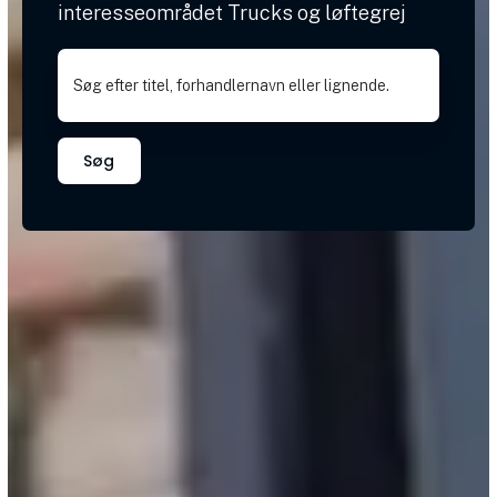
interesseområdet Trucks og løftegrej
Søg efter titel, forhandlernavn eller lignende.
Søg