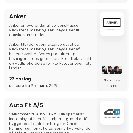
alle transportfaglige områder fx lastbil, bus,
flextrafik, redning, gaffeltruck, farligt gods,
vogntog, taxi, vognmandsuddannelser med
Anker
flere. Vi lægger vægt på uddannelser af høj
kvalitet, og et hø
Anker er leverandør af verdensklasse
værkstedsudstyr og serviceydelser til
danske værksteder.
Anker tilbyder et omfattende udvalg af
værkstedsudstyr og serviceydelser af
højeste kvalitet. Vores produkter og
løsninger er designet til at sikre effektiv drift
og vedligeholdelse for værksteder over hele
landet.
Vi er drevet af en passion for at forbedre
23 opslag
3 kontakt­
hverdagen i værkstederne. Vores
seneste fra 25. marts 2025
personer
engagement i sikkerhed, kundetilfredshed og
tilgængelighed er kernen i vores virksomhed
og afspejler vores løfte om at levere et
værksted i verdensklasse. Værksteder i
Auto Fit A/S
verdensklasse har de bedste arbejdsforhold,
til gavn for deres medarbejdere, forretning
Velkommen til Auto Fit A/S. Din specialist i
og k
indretning af biler. Vi hjælper dig, med at få
bygget den bil, du har brug for. Om du
kommer som privat eller som erhvervskunde,