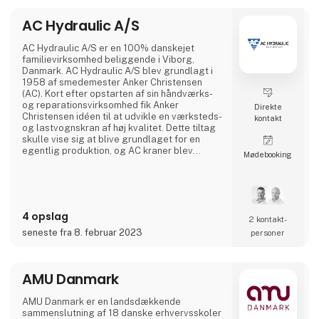
AC Hydraulic A/S
AC Hydraulic A/S er en 100% danskejet
familievirksomhed beliggende i Viborg,
Danmark. AC Hydraulic A/S blev grundlagt i
1958 af smedemester Anker Christensen
(AC). Kort efter opstarten af sin håndværks-
og reparationsvirksomhed fik Anker
Direkte
Christensen idéen til at udvikle en værksteds-
kontakt
og lastvognskran af høj kvalitet. Dette tiltag
skulle vise sig at blive grundlaget for en
egentlig produktion, og AC kraner blev
Møde­booking
hurtigt et kvalitetsbegreb i Danmark. Siden er
der blevet udviklet et bredt sortiment af
løfteudstyr til autobranchen, og produkterne
afsættes i dag til hele verden. I dag er AC
Hydraulic A/S en international virksomhed i
4 opslag
AC Group A/S,
2 kontakt­
seneste fra 8. februar 2023
personer
AMU Danmark
AMU Danmark er en landsdækkende
sammenslutning af 18 danske erhvervsskoler