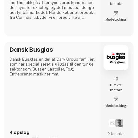
med henblik på at forsyne vores kunder med
kontakt
den nyeste teknologi og det mest pålidelige
udstyr på markedet. Når du køber et produkt
fra Conmas, tilbyder vi en bred vifte af
Møde­booking
tilpasningsmuligheder, og alle vores
produkter kan skræddersys, så de opfylder
lige præcis dine behov. Kompetent rådgivning
og service Vores kompetente medarbejdere i
Conmas har mange års erfaring med både
køb og salg af udstyr i bygg
Dansk Busglas
Dansk Busglas en del af Cary Group familien,
som har specialiseret sig i glas til den tunge
sektor som, Busser, Lastbiler, Tog,
Entreprenør maskiner mm.
Direkte
kontakt
Møde­booking
4 opslag
2 kontakt­