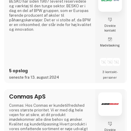
BESKO har siden 1987 leveret reservedele
og værktøj til den tunge sektor. BESKO er i
dag en del af BPW gruppen, som er Europas
førende producent af aksler til
påhængskøretøjer. Det er vi stolte af, da BPW
er en virksomhed, der står inde for høj kvalitet
Direkte
og innovation.
kontakt
Møde­booking
5 opslag
3 kontakt­
seneste fra 13. august 2024
personer
Conmas ApS
Conmas: Hos Conmas er kundetilfredshed
vores største prioritet. Vi er med dig hele
vejen for at sikre, at dit produkt
imødekommer alle dine behov og ønsker.
Kvalitet og kundetilpasning Hvert produkt i
vores omfattende sortiment er nøje udvalgt
Direkte