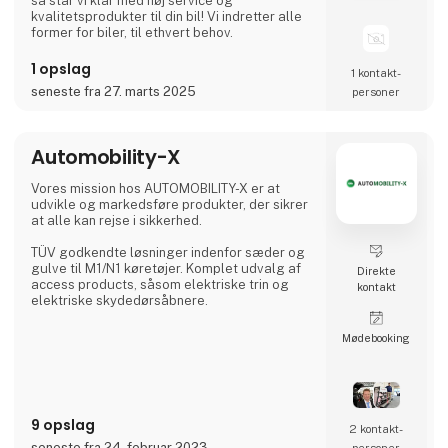
så står vi klar med høj service og
kvalitetsprodukter til din bil! Vi indretter alle
former for biler, til ethvert behov.
1 opslag
1 kontakt­
seneste fra 27. marts 2025
personer
Automobility-X
Vores mission hos AUTOMOBILITY-X er at
udvikle og markedsføre produkter, der sikrer
at alle kan rejse i sikkerhed.
TÜV godkendte løsninger indenfor sæder og
gulve til M1/N1 køretøjer. Komplet udvalg af
Direkte
access products, såsom elektriske trin og
kontakt
elektriske skydedørsåbnere.
Møde­booking
9 opslag
2 kontakt­
seneste fra 24. februar 2023