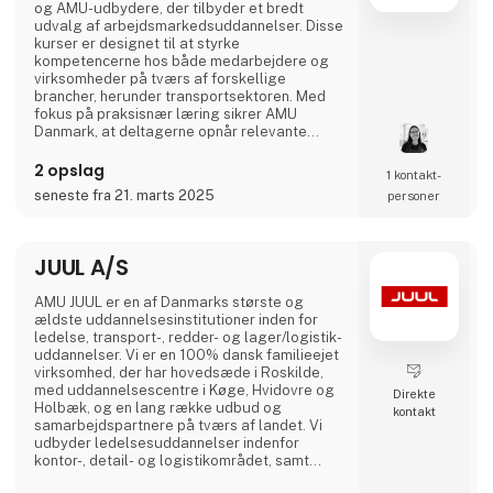
og AMU-udbydere, der tilbyder et bredt
udvalg af arbejdsmarkedsuddannelser. Disse
kurser er designet til at styrke
kompetencerne hos både medarbejdere og
virksomheder på tværs af forskellige
brancher, herunder transportsektoren. Med
fokus på praksisnær læring sikrer AMU
Danmark, at deltagerne opnår relevante
færdigheder, der matcher arbejdsmarkedets
aktuelle behov. Gennem et landsdækkende
2 opslag
1 kontakt­
netværk af uddannelsesinstitutioner arbejder
seneste fra 21. marts 2025
personer
AMU Danmark målrettet på at fremme
livslang læring og bidrage til en dynamisk og
kompetent arbejdsstyrke i Danmark.
JUUL A/S
AMU JUUL er en af Danmarks største og
ældste uddannelsesinstitutioner inden for
ledelse, transport-, redder- og lager/logistik-
uddannelser. Vi er en 100% dansk familieejet
virksomhed, der har hovedsæde i Roskilde,
med uddannelsescentre i Køge, Hvidovre og
Direkte
Holbæk, og en lang række udbud og
kontakt
samarbejdspartnere på tværs af landet. Vi
udbyder ledelsesuddannelser indenfor
kontor-, detail- og logistikområdet, samt
uddannelser og efteruddannelser inden for