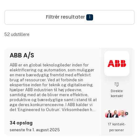
Filtrér resultater
1
52
udstillere
ABB A/S
ABB er en global teknologileder inden for
elektrificering og automation, som muliggør
en mere bæredygtig fremtid med effektivt
brug af ressourcer. Ved at forbinde sin
ekspertise inden for teknik og digitalisering
hjælper ABB industrien til høj ydeevne,
Direkte
samtidig med at de bliver mere effektive,
kontakt
produktive og bæredygtige samt i stand til at
øge deres konkurrenceevne. I ABB kalder vi
det ‘Engineered to Outrun’. Virksomheden har
over 140 års historie og mere end 105.000
medarbejdere på verdensplan. ABB’s aktier er
34 opslag
17 kontakt­
noteret på SIX Swiss Exchange (ABBN) og
Nasdaq Stockholm (ABB). www.abb.com
seneste fra 1. august 2025
personer