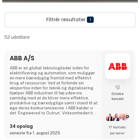
Filtrér resultater
1
52
udstillere
ABB A/S
ABB er en global teknologileder inden for
elektrificering og automation, som muliggør
en mere bæredygtig fremtid med effektivt
brug af ressourcer. Ved at forbinde sin
ekspertise inden for teknik og digitalisering
hjælper ABB industrien til høj ydeevne,
Direkte
samtidig med at de bliver mere effektive,
kontakt
produktive og bæredygtige samt i stand til at
øge deres konkurrenceevne. I ABB kalder vi
det ‘Engineered to Outrun’. Virksomheden har
over 140 års historie og mere end 105.000
medarbejdere på verdensplan. ABB’s aktier er
34 opslag
17 kontakt­
noteret på SIX Swiss Exchange (ABBN) og
Nasdaq Stockholm (ABB). www.abb.com
seneste fra 1. august 2025
personer