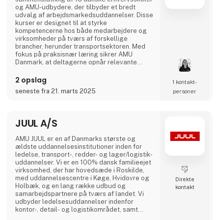
og AMU-udbydere, der tilbyder et bredt
udvalg af arbejdsmarkedsuddannelser. Disse
kurser er designet til at styrke
kompetencerne hos både medarbejdere og
virksomheder på tværs af forskellige
brancher, herunder transportsektoren. Med
fokus på praksisnær læring sikrer AMU
Danmark, at deltagerne opnår relevante
færdigheder, der matcher arbejdsmarkedets
aktuelle behov. Gennem et landsdækkende
2 opslag
1 kontakt­
netværk af uddannelsesinstitutioner arbejder
seneste fra 21. marts 2025
personer
AMU Danmark målrettet på at fremme
livslang læring og bidrage til en dynamisk og
kompetent arbejdsstyrke i Danmark.
JUUL A/S
AMU JUUL er en af Danmarks største og
ældste uddannelsesinstitutioner inden for
ledelse, transport-, redder- og lager/logistik-
uddannelser. Vi er en 100% dansk familieejet
virksomhed, der har hovedsæde i Roskilde,
med uddannelsescentre i Køge, Hvidovre og
Direkte
Holbæk, og en lang række udbud og
kontakt
samarbejdspartnere på tværs af landet. Vi
udbyder ledelsesuddannelser indenfor
kontor-, detail- og logistikområdet, samt
uddannelser og efteruddannelser inden for