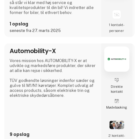
så står vi klar med høj service og
kvalitetsprodukter til din bil! Vi indretter alle
former for biler, til ethvert behov.
1 opslag
1 kontakt­
seneste fra 27. marts 2025
personer
Automobility-X
Vores mission hos AUTOMOBILITY-X er at
udvikle og markedsføre produkter, der sikrer
at alle kan rejse i sikkerhed.
TÜV godkendte løsninger indenfor sæder og
gulve til M1/N1 køretøjer. Komplet udvalg af
Direkte
access products, såsom elektriske trin og
kontakt
elektriske skydedørsåbnere.
Møde­booking
9 opslag
2 kontakt­