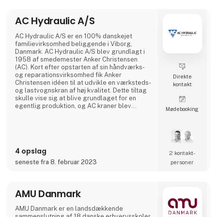
AC Hydraulic A/S
AC Hydraulic A/S er en 100% danskejet
familievirksomhed beliggende i Viborg,
Danmark. AC Hydraulic A/S blev grundlagt i
1958 af smedemester Anker Christensen
(AC). Kort efter opstarten af sin håndværks-
og reparationsvirksomhed fik Anker
Direkte
Christensen idéen til at udvikle en værksteds-
kontakt
og lastvognskran af høj kvalitet. Dette tiltag
skulle vise sig at blive grundlaget for en
egentlig produktion, og AC kraner blev
Møde­booking
hurtigt et kvalitetsbegreb i Danmark. Siden er
der blevet udviklet et bredt sortiment af
løfteudstyr til autobranchen, og produkterne
afsættes i dag til hele verden. I dag er AC
Hydraulic A/S en international virksomhed i
4 opslag
AC Group A/S,
2 kontakt­
seneste fra 8. februar 2023
personer
AMU Danmark
AMU Danmark er en landsdækkende
sammenslutning af 18 danske erhvervsskoler