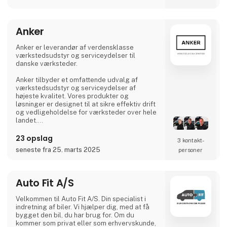
alle transportfaglige områder fx lastbil, bus,
flextrafik, redning, gaffeltruck, farligt gods,
vogntog, taxi, vognmandsuddannelser med
Anker
flere. Vi lægger vægt på uddannelser af høj
kvalitet, og et hø
Anker er leverandør af verdensklasse
værkstedsudstyr og serviceydelser til
danske værksteder.
Anker tilbyder et omfattende udvalg af
værkstedsudstyr og serviceydelser af
højeste kvalitet. Vores produkter og
løsninger er designet til at sikre effektiv drift
og vedligeholdelse for værksteder over hele
landet.
Vi er drevet af en passion for at forbedre
23 opslag
3 kontakt­
hverdagen i værkstederne. Vores
seneste fra 25. marts 2025
personer
engagement i sikkerhed, kundetilfredshed og
tilgængelighed er kernen i vores virksomhed
og afspejler vores løfte om at levere et
værksted i verdensklasse. Værksteder i
Auto Fit A/S
verdensklasse har de bedste arbejdsforhold,
til gavn for deres medarbejdere, forretning
Velkommen til Auto Fit A/S. Din specialist i
og k
indretning af biler. Vi hjælper dig, med at få
bygget den bil, du har brug for. Om du
kommer som privat eller som erhvervskunde,