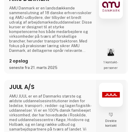
AMU Danmark er en landsdækkende
sammenslutning af 18 danske erhvervsskoler
og AMU-udbydere, der tilbyder et bredt
udvalg af arbejdsmarkedsuddannelser. Disse
kurser er designet til at styrke
kompetencerne hos både medarbejdere og
virksomheder på tværs af forskellige
brancher, herunder transportsektoren. Med
fokus på praksisnær læring sikrer AMU
Danmark, at deltagerne opnår relevante
færdigheder, der matcher arbejdsmarkedets
aktuelle behov. Gennem et landsdækkende
2 opslag
1 kontakt­
netværk af uddannelsesinstitutioner arbejder
seneste fra 21. marts 2025
personer
AMU Danmark målrettet på at fremme
livslang læring og bidrage til en dynamisk og
kompetent arbejdsstyrke i Danmark.
JUUL A/S
AMU JUUL er en af Danmarks største og
ældste uddannelsesinstitutioner inden for
ledelse, transport-, redder- og lager/logistik-
uddannelser. Vi er en 100% dansk familieejet
virksomhed, der har hovedsæde i Roskilde,
med uddannelsescentre i Køge, Hvidovre og
Direkte
Holbæk, og en lang række udbud og
kontakt
samarbejdspartnere på tværs af landet. Vi