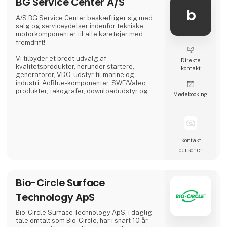
BG Service Center A/S
b
A/S BG Service Center beskæftiger sig med
salg og serviceydelser indenfor tekniske
motorkomponenter til alle køretøjer med
fremdrift!
Vi tilbyder et bredt udvalg af
Direkte
kvalitetsprodukter, herunder startere,
kontakt
generatorer, VDO-udstyr til marine og
industri, AdBlue-komponenter, SWF/Valeo
produkter, takografer, downloadudstyr og
Møde­booking
dieselprodukter fra førende mærker som
Bosch, Delphi, Denso, CAT, Yanmar og Zexel.
Vi råder over Nordens største dieselcenter,
hvor vi tilbyder reparation og test af alle
komponenter relateret til diesel indsprøjtning.
1 kontakt­
personer
Bio-Circle Surface
Technology ApS
Bio-Circle Surface Technology ApS, i daglig
tale omtalt som Bio-Circle, har i snart 10 år