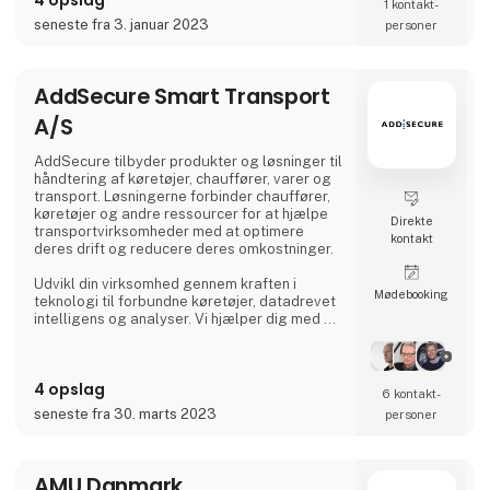
1 kontakt­
seneste fra 3. januar 2023
personer
AddSecure Smart Transport
A/S
AddSecure tilbyder produkter og løsninger til
håndtering af køretøjer, chauffører, varer og
transport. Løsningerne forbinder chauffører,
køretøjer og andre ressourcer for at hjælpe
Direkte
transportvirksomheder med at optimere
kontakt
deres drift og reducere deres omkostninger.
Udvikl din virksomhed gennem kraften i
Møde­booking
teknologi til forbundne køretøjer, datadrevet
intelligens og analyser. Vi hjælper dig med at
digitalisere din flåde og giver dig adgang til
vigtige data i realtid, så du kan imødekomme
de stadigt stigende krav fra transportkunder,
4 opslag
global e-handel og miljøregler.
6 kontakt­
seneste fra 30. marts 2023
personer
AMU Danmark