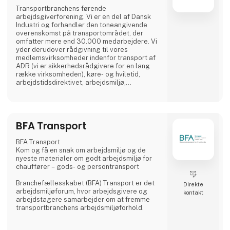
Transportbranchens førende
arbejdsgiverforening. Vi er en del af Dansk
Industri og forhandler den toneangivende
overenskomst på transportområdet, der
omfatter mere end 30.000 medarbejdere. Vi
yder derudover rådgivning til vores
medlemsvirksomheder indenfor transport af
ADR (vi er sikkerhedsrådgivere for en lang
række virksomheden), køre- og hviletid,
arbejdstidsdirektivet, arbejdsmiljø,
uddannelse mm.
BFA Transport
BFA Transport
Kom og få en snak om arbejdsmiljø og de
nyeste materialer om godt arbejdsmiljø for
chauffører – gods- og persontransport
Branchefællesskabet (BFA) Transport er det
Direkte
arbejdsmiljøforum, hvor arbejdsgivere og
kontakt
arbejdstagere samarbejder om at fremme
transportbranchens arbejdsmiljøforhold.
BFA Transports materialer understøtter