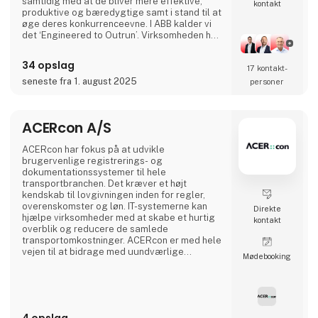
samtidig med at de bliver mere effektive,
kontakt
produktive og bæredygtige samt i stand til at
øge deres konkurrenceevne. I ABB kalder vi
det ‘Engineered to Outrun’. Virksomheden har
over 140 års historie og mere end 105.000
medarbejdere på verdensplan. ABB’s aktier er
34 opslag
17 kontakt­
noteret på SIX Swiss Exchange (ABBN) og
Nasdaq Stockholm (ABB). www.abb.com
seneste fra 1. august 2025
personer
ACERcon A/S
ACERcon har fokus på at udvikle
brugervenlige registrerings- og
dokumentationssystemer til hele
transportbranchen. Det kræver et højt
kendskab til lovgivningen inden for regler,
overenskomster og løn. IT-systemerne kan
Direkte
hjælpe virksomheder med at skabe et hurtig
kontakt
overblik og reducere de samlede
transportomkostninger. ACERcon er med hele
vejen til at bidrage med uundværlige
Møde­booking
hjælpeværktøjer til at lette administrationen.
4 opslag