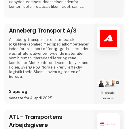
udbyder ledelsesuddannelser indenfor
kontor-, detail- og logistikområdet, samt
uddannelser og efteruddannelser inden for
alle transportfaglige områder fx lastbil, bus,
flextrafik, redning, gaffeltruck, farligt gods,
vogntog, taxi, vognmandsuddannelser med
Anneberg Transport A/S
flere. Vi lægger vægt på uddannelser af høj
kvalitet, og et hø
Anneberg Transport er en europæisk
logistikvirksomhed med specialkompetencer
inden for transport af farligt gods – herunder
gas, affald, pulver og flydende materialer
som bitumen, tjæredestillater og rene
kemikalier. Med kontorer i Danmark, Tyskland,
Polen, Sverige og Norge sikrer vi effektiv
logistik i hele Skandinavien og resten af
Europa.
Med 100 års erfaring og en flåde på over 400
tankvogne leverer vi skræddersyede
3 opslag
5 kontakt­
transportløsninger, hvor vi tilpasser udstyret
seneste fra 4. april 2025
personer
til kundens behov – og ikke omvendt. Hos
Anneberg prioriterer vi langvarige
partnerskaber og sætter altid kunden i
centrum.
ATL - Transportens
Arbejdsgivere