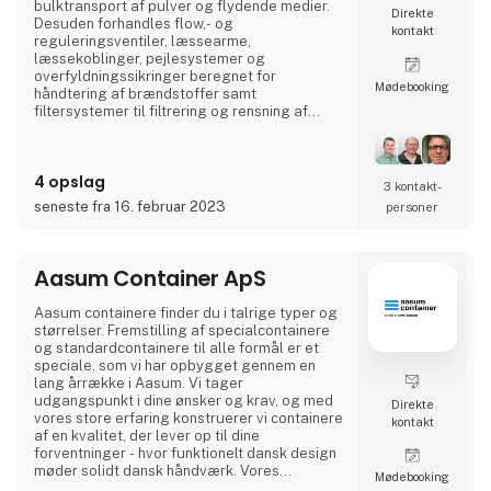
bulktransport af pulver og flydende medier.
Direkte
Desuden forhandles flow,- og
kontakt
reguleringsventiler, læssearme,
læssekoblinger, pejlesystemer og
overfyldningssikringer beregnet for
Møde­booking
håndtering af brændstoffer samt
filtersystemer til filtrering og rensning af
brændstoffer i både civile og militære
installationer. Virksomheden leverer
komplette betankningsmoduler til
4 opslag
anvendelse for Søværnets skibe til
3 kontakt­
betankning af helikoptere om bord på skibe,
seneste fra 16. februar 2023
personer
Forsvarets Redningshelikoptere og til mindre
flyvepladser både private og offentlige.
Aasum Container ApS
Aasum containere finder du i talrige typer og
størrelser. Fremstilling af special­containere
og standard­containere til alle formål er et
speciale, som vi har opbygget gennem en
lang årrække i Aasum. Vi tager
udgangspunkt i dine ønsker og krav, og med
Direkte
vores store erfaring konstruerer vi containere
kontakt
af en kvalitet, der lever op til dine
forventninger - hvor funktionelt dansk design
møder solidt dansk håndværk. Vores
Møde­booking
grundige kendskab til materialerne og