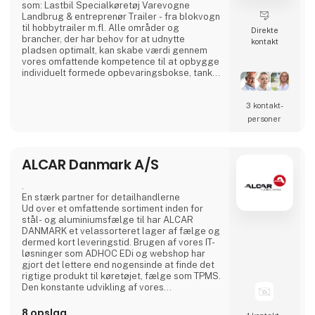
som: Lastbil Specialkøretøj Varevogne
Landbrug & entreprenør Trailer - fra blokvogn
til hobbytrailer m.fl. Alle områder og
Direkte
brancher, der har behov for at udnytte
kontakt
pladsen optimalt, kan skabe værdi gennem
vores omfattende kompetence til at opbygge
individuelt formede opbevaringsbokse, tanke
til væsker, afdækning, m.m. Fra standard- til
skræddersyede løsninger Udover vores
3 kontakt­
produktion af standardprodukter har vi
specialiseret os i at udvikle og fremstille
personer
individuelt kundetilpassede løsninger til
vores kunder. Herved kan v
ALCAR Danmark A/S
.
En stærk partner for detailhandlerne
Ud over et omfattende sortiment inden for
stål- og aluminiumsfælge til har ALCAR
DANMARK et velassorteret lager af fælge og
dermed kort leveringstid. Brugen af vores IT-
løsninger som ADHOC EDi og webshop har
gjort det lettere end nogensinde at finde det
rigtige produkt til køretøjet, fælge som TPMS.
Den konstante udvikling af vores
produktsortiment, vores logistik setup og
ikke mindst marketing sikrer ALCAR
8 opslag