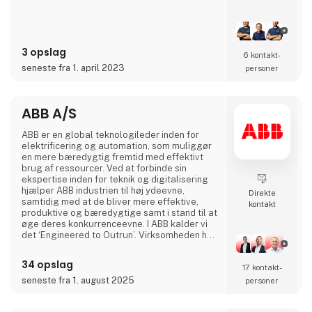
fremstilling efter håndværksmæssige
traditioner giver containere af høj og holdbar
kvalitet. Vi anvender udelukkende
anerkendte kvalitets komponenter, når vi
3 opslag
bygger containere. Det vil sige, at
6 kontakt­
seneste fra 1. april 2023
personer
ABB A/S
ABB er en global teknologileder inden for
elektrificering og automation, som muliggør
en mere bæredygtig fremtid med effektivt
brug af ressourcer. Ved at forbinde sin
ekspertise inden for teknik og digitalisering
hjælper ABB industrien til høj ydeevne,
Direkte
samtidig med at de bliver mere effektive,
kontakt
produktive og bæredygtige samt i stand til at
øge deres konkurrenceevne. I ABB kalder vi
det ‘Engineered to Outrun’. Virksomheden har
over 140 års historie og mere end 105.000
medarbejdere på verdensplan. ABB’s aktier er
34 opslag
17 kontakt­
noteret på SIX Swiss Exchange (ABBN) og
Nasdaq Stockholm (ABB). www.abb.com
seneste fra 1. august 2025
personer