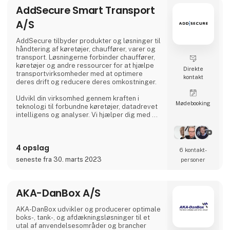
AddSecure Smart Transport
A/S
AddSecure tilbyder produkter og løsninger til
håndtering af køretøjer, chauffører, varer og
transport. Løsningerne forbinder chauffører,
køretøjer og andre ressourcer for at hjælpe
Direkte
transportvirksomheder med at optimere
kontakt
deres drift og reducere deres omkostninger.
Udvikl din virksomhed gennem kraften i
Møde­booking
teknologi til forbundne køretøjer, datadrevet
intelligens og analyser. Vi hjælper dig med at
digitalisere din flåde og giver dig adgang til
vigtige data i realtid, så du kan imødekomme
de stadigt stigende krav fra transportkunder,
4 opslag
global e-handel og miljøregler.
6 kontakt­
seneste fra 30. marts 2023
personer
AKA-DanBox A/S
AKA-DanBox udvikler og producerer optimale
boks-, tank-, og afdækningsløsninger til et
utal af anvendelsesområder og brancher