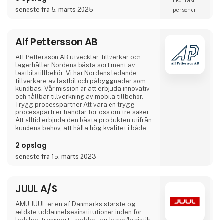
1 kontakt­
DANMARK´s førende rolle på det danske
seneste fra 5. marts 2025
personer
fælgmarked.
I Danmark er den service, der ydes af ALCAR
DANMARK bestemt en af grundene til den
Alf Pettersson AB
høje respekt for virksomheden og dermed
også for vores produkt
Alf Pettersson AB utvecklar, tillverkar och
lagerhåller Nordens bästa sortiment av
lastbilstillbehör. Vi har Nordens ledande
tillverkare av lastbil och påbyggnader som
kundbas. Vår mission är att erbjuda innovativ
och hållbar tillverkning av mobila tillbehör.
Trygg processpartner Att vara en trygg
processpartner handlar för oss om tre saker:
Att alltid erbjuda den bästa produkten utifrån
kundens behov, att hålla hög kvalitet i både
produkt och process samt att alltid leverera i
tid. Vi är ISO9001 och ISO14001 certifierade.
2 opslag
Team up with the best
seneste fra 15. marts 2023
JUUL A/S
AMU JUUL er en af Danmarks største og
ældste uddannelsesinstitutioner inden for
ledelse, transport-, redder- og lager/logistik-