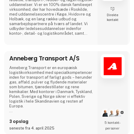
uddannelser. Vi er en 100% dansk familieejet
virksomhed, der har hovedsæde i Roskilde,
med uddannelsescentre i Køge, Hvidovre og
Direkte
Holbæk, og en lang række udbud og
kontakt
samarbejdspartnere på tværs af landet. Vi
udbyder ledelsesuddannelser indenfor
kontor-, detail- og logistikområdet, samt
uddannelser og efteruddannelser inden for
alle transportfaglige områder fx lastbil, bus,
flextrafik, redning, gaffeltruck, farligt gods,
vogntog, taxi, vognmandsuddannelser med
Anneberg Transport A/S
flere. Vi lægger vægt på uddannelser af høj
kvalitet, og et hø
Anneberg Transport er en europæisk
logistikvirksomhed med specialkompetencer
inden for transport af farligt gods – herunder
gas, affald, pulver og flydende materialer
som bitumen, tjæredestillater og rene
kemikalier. Med kontorer i Danmark, Tyskland,
Polen, Sverige og Norge sikrer vi effektiv
logistik i hele Skandinavien og resten af
Europa.
Med 100 års erfaring og en flåde på over 400
tankvogne leverer vi skræddersyede
3 opslag
5 kontakt­
transportløsninger, hvor vi tilpasser udstyret
seneste fra 4. april 2025
personer
til kundens behov – og ikke omvendt. Hos