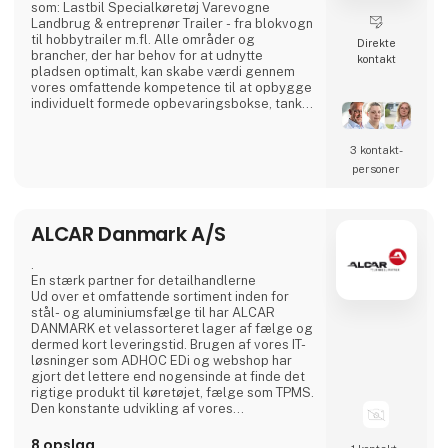
som: Lastbil Specialkøretøj Varevogne
Landbrug & entreprenør Trailer - fra blokvogn
til hobbytrailer m.fl. Alle områder og
Direkte
brancher, der har behov for at udnytte
kontakt
pladsen optimalt, kan skabe værdi gennem
vores omfattende kompetence til at opbygge
individuelt formede opbevaringsbokse, tanke
til væsker, afdækning, m.m. Fra standard- til
skræddersyede løsninger Udover vores
3 kontakt­
produktion af standardprodukter har vi
specialiseret os i at udvikle og fremstille
personer
individuelt kundetilpassede løsninger til
vores kunder. Herved kan v
ALCAR Danmark A/S
.
En stærk partner for detailhandlerne
Ud over et omfattende sortiment inden for
stål- og aluminiumsfælge til har ALCAR
DANMARK et velassorteret lager af fælge og
dermed kort leveringstid. Brugen af vores IT-
løsninger som ADHOC EDi og webshop har
gjort det lettere end nogensinde at finde det
rigtige produkt til køretøjet, fælge som TPMS.
Den konstante udvikling af vores
produktsortiment, vores logistik setup og
ikke mindst marketing sikrer ALCAR
8 opslag