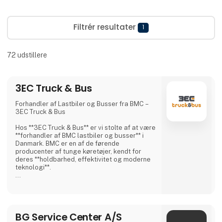
Filtrér resultater
1
72
udstillere
3EC Truck & Bus
Forhandler af Lastbiler og Busser fra BMC –
3EC Truck & Bus
Hos **3EC Truck & Bus** er vi stolte af at være
**forhandler af BMC lastbiler og busser** i
Danmark. BMC er en af de førende
producenter af tunge køretøjer, kendt for
deres **holdbarhed, effektivitet og moderne
teknologi**.
BMC tilbyder et bredt udvalg af **lastbiler til
forskellige transportbehov**, herunder:
✅ **Distributionslastbiler** – Ideelle til
bykørsel og logistik.
BG Service Center A/S
✅ **Anlægslastbiler** – Robuste og