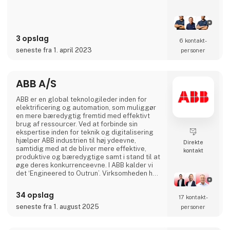
fremstilling efter håndværksmæssige
traditioner giver containere af høj og holdbar
kvalitet. Vi anvender udelukkende
anerkendte kvalitets komponenter, når vi
3 opslag
bygger containere. Det vil sige, at
6 kontakt­
seneste fra 1. april 2023
personer
ABB A/S
ABB er en global teknologileder inden for
elektrificering og automation, som muliggør
en mere bæredygtig fremtid med effektivt
brug af ressourcer. Ved at forbinde sin
ekspertise inden for teknik og digitalisering
hjælper ABB industrien til høj ydeevne,
Direkte
samtidig med at de bliver mere effektive,
kontakt
produktive og bæredygtige samt i stand til at
øge deres konkurrenceevne. I ABB kalder vi
det ‘Engineered to Outrun’. Virksomheden har
over 140 års historie og mere end 105.000
medarbejdere på verdensplan. ABB’s aktier er
34 opslag
17 kontakt­
noteret på SIX Swiss Exchange (ABBN) og
Nasdaq Stockholm (ABB). www.abb.com
seneste fra 1. august 2025
personer