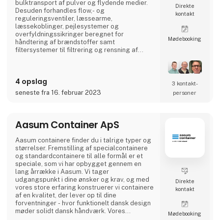
bulktransport af pulver og flydende medier.
Direkte
Desuden forhandles flow,- og
kontakt
reguleringsventiler, læssearme,
læssekoblinger, pejlesystemer og
overfyldningssikringer beregnet for
Møde­booking
håndtering af brændstoffer samt
filtersystemer til filtrering og rensning af
brændstoffer i både civile og militære
installationer. Virksomheden leverer
komplette betankningsmoduler til
4 opslag
anvendelse for Søværnets skibe til
3 kontakt­
betankning af helikoptere om bord på skibe,
seneste fra 16. februar 2023
personer
Forsvarets Redningshelikoptere og til mindre
flyvepladser både private og offentlige.
Aasum Container ApS
Aasum containere finder du i talrige typer og
størrelser. Fremstilling af special­containere
og standard­containere til alle formål er et
speciale, som vi har opbygget gennem en
lang årrække i Aasum. Vi tager
udgangspunkt i dine ønsker og krav, og med
Direkte
vores store erfaring konstruerer vi containere
kontakt
af en kvalitet, der lever op til dine
forventninger - hvor funktionelt dansk design
møder solidt dansk håndværk. Vores
Møde­booking
grundige kendskab til materialerne og