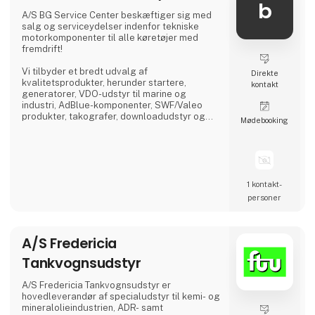
velegnede til krævende arbejdsopgaver.
b
✅ **Trækkere** – Kraftfulde og effektive til
A/S BG Service Center beskæftiger sig med
langdistancetransport.
salg og serviceydelser indenfor tekniske
motorkomponenter til alle køretøjer med
BMC-lastbiler er designet med
fremdrift!
**brændstoføkonomi
Vi tilbyder et bredt udvalg af
Direkte
kvalitetsprodukter, herunder startere,
kontakt
generatorer, VDO-udstyr til marine og
industri, AdBlue-komponenter, SWF/Valeo
produkter, takografer, downloadudstyr og
Møde­booking
dieselprodukter fra førende mærker som
Bosch, Delphi, Denso, CAT, Yanmar og Zexel.
Vi råder over Nordens største dieselcenter,
hvor vi tilbyder reparation og test af alle
komponenter relateret til diesel indsprøjtning.
1 kontakt­
personer
A/S Fredericia
Tankvognsudstyr
A/S Fredericia Tankvognsudstyr er
hovedleverandør af specialudstyr til kemi- og
mineralolieindustrien, ADR- samt