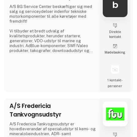
velegnede til krævende arbejdsopgaver.
b
✅ **Trækkere** – Kraftfulde og effektive til
A/S BG Service Center beskæftiger sig med
langdistancetransport.
salg og serviceydelser indenfor tekniske
motorkomponenter til alle køretøjer med
BMC-lastbiler er designet med
fremdrift!
**brændstoføkonomi
Vi tilbyder et bredt udvalg af
Direkte
kvalitetsprodukter, herunder startere,
kontakt
generatorer, VDO-udstyr til marine og
industri, AdBlue-komponenter, SWF/Valeo
produkter, takografer, downloadudstyr og
Møde­booking
dieselprodukter fra førende mærker som
Bosch, Delphi, Denso, CAT, Yanmar og Zexel.
Vi råder over Nordens største dieselcenter,
hvor vi tilbyder reparation og test af alle
komponenter relateret til diesel indsprøjtning.
1 kontakt­
personer
A/S Fredericia
Tankvognsudstyr
A/S Fredericia Tankvognsudstyr er
hovedleverandør af specialudstyr til kemi- og
mineralolieindustrien, ADR- samt