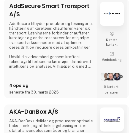
AddSecure Smart Transport
A/S
AddSecure tilbyder produkter og løsninger til
håndtering af køretøjer, chauffører, varer og
transport. Løsningerne forbinder chauffører,
køretøjer og andre ressourcer for at hjælpe
Direkte
transportvirksomheder med at optimere
kontakt
deres drift og reducere deres omkostninger.
Udvikl din virksomhed gennem kraften i
Møde­booking
teknologi til forbundne køretøjer, datadrevet
intelligens og analyser. Vi hjælper dig med at
digitalisere din flåde og giver dig adgang til
vigtige data i realtid, så du kan imødekomme
de stadigt stigende krav fra transportkunder,
4 opslag
global e-handel og miljøregler.
6 kontakt­
seneste fra 30. marts 2023
personer
AKA-DanBox A/S
AKA-DanBox udvikler og producerer optimale
boks-, tank-, og afdækningsløsninger til et
utal af anvendelsesområder og brancher