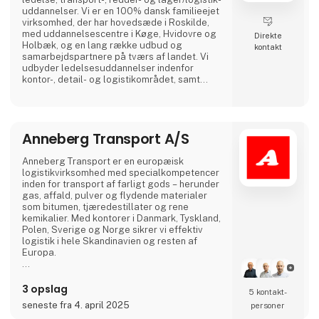
uddannelser. Vi er en 100% dansk familieejet
virksomhed, der har hovedsæde i Roskilde,
med uddannelsescentre i Køge, Hvidovre og
Direkte
Holbæk, og en lang række udbud og
kontakt
samarbejdspartnere på tværs af landet. Vi
udbyder ledelsesuddannelser indenfor
kontor-, detail- og logistikområdet, samt
uddannelser og efteruddannelser inden for
alle transportfaglige områder fx lastbil, bus,
flextrafik, redning, gaffeltruck, farligt gods,
vogntog, taxi, vognmandsuddannelser med
Anneberg Transport A/S
flere. Vi lægger vægt på uddannelser af høj
kvalitet, og et hø
Anneberg Transport er en europæisk
logistikvirksomhed med specialkompetencer
inden for transport af farligt gods – herunder
gas, affald, pulver og flydende materialer
som bitumen, tjæredestillater og rene
kemikalier. Med kontorer i Danmark, Tyskland,
Polen, Sverige og Norge sikrer vi effektiv
logistik i hele Skandinavien og resten af
Europa.
Med 100 års erfaring og en flåde på over 400
tankvogne leverer vi skræddersyede
3 opslag
5 kontakt­
transportløsninger, hvor vi tilpasser udstyret
seneste fra 4. april 2025
personer
til kundens behov – og ikke omvendt. Hos