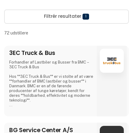
Filtrér resultater
1
72
udstillere
3EC Truck & Bus
Forhandler af Lastbiler og Busser fra BMC –
3EC Truck & Bus
Hos **3EC Truck & Bus** er vi stolte af at være
**forhandler af BMC lastbiler og busser** i
Danmark. BMC er en af de førende
producenter af tunge køretøjer, kendt for
deres **holdbarhed, effektivitet og moderne
teknologi**.
BMC tilbyder et bredt udvalg af **lastbiler til
forskellige transportbehov**, herunder:
✅ **Distributionslastbiler** – Ideelle til
bykørsel og logistik.
BG Service Center A/S
✅ **Anlægslastbiler** – Robuste og