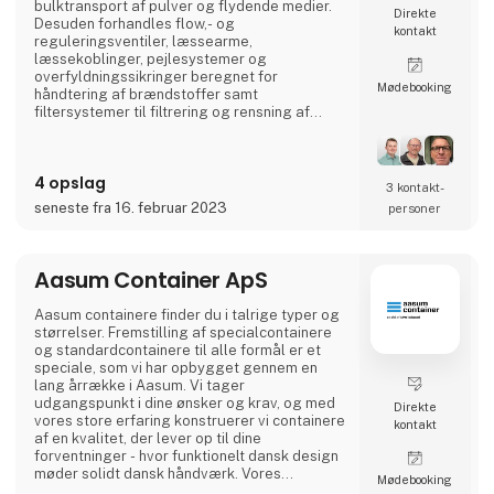
bulktransport af pulver og flydende medier.
Direkte
Desuden forhandles flow,- og
kontakt
reguleringsventiler, læssearme,
læssekoblinger, pejlesystemer og
overfyldningssikringer beregnet for
Møde­booking
håndtering af brændstoffer samt
filtersystemer til filtrering og rensning af
brændstoffer i både civile og militære
installationer. Virksomheden leverer
komplette betankningsmoduler til
4 opslag
anvendelse for Søværnets skibe til
3 kontakt­
betankning af helikoptere om bord på skibe,
seneste fra 16. februar 2023
personer
Forsvarets Redningshelikoptere og til mindre
flyvepladser både private og offentlige.
Aasum Container ApS
Aasum containere finder du i talrige typer og
størrelser. Fremstilling af special­containere
og standard­containere til alle formål er et
speciale, som vi har opbygget gennem en
lang årrække i Aasum. Vi tager
udgangspunkt i dine ønsker og krav, og med
Direkte
vores store erfaring konstruerer vi containere
kontakt
af en kvalitet, der lever op til dine
forventninger - hvor funktionelt dansk design
møder solidt dansk håndværk. Vores
Møde­booking
grundige kendskab til materialerne og