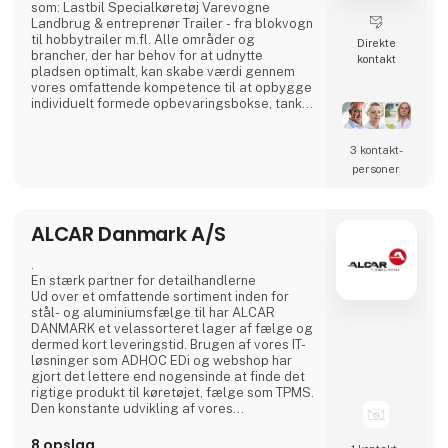
som: Lastbil Specialkøretøj Varevogne
Landbrug & entreprenør Trailer - fra blokvogn
til hobbytrailer m.fl. Alle områder og
Direkte
brancher, der har behov for at udnytte
kontakt
pladsen optimalt, kan skabe værdi gennem
vores omfattende kompetence til at opbygge
individuelt formede opbevaringsbokse, tanke
til væsker, afdækning, m.m. Fra standard- til
skræddersyede løsninger Udover vores
3 kontakt­
produktion af standardprodukter har vi
specialiseret os i at udvikle og fremstille
personer
individuelt kundetilpassede løsninger til
vores kunder. Herved kan v
ALCAR Danmark A/S
.
En stærk partner for detailhandlerne
Ud over et omfattende sortiment inden for
stål- og aluminiumsfælge til har ALCAR
DANMARK et velassorteret lager af fælge og
dermed kort leveringstid. Brugen af vores IT-
løsninger som ADHOC EDi og webshop har
gjort det lettere end nogensinde at finde det
rigtige produkt til køretøjet, fælge som TPMS.
Den konstante udvikling af vores
produktsortiment, vores logistik setup og
ikke mindst marketing sikrer ALCAR
8 opslag