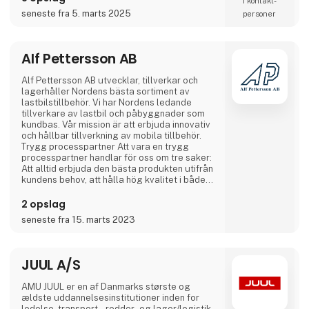
1 kontakt­
DANMARK´s førende rolle på det danske
seneste fra 5. marts 2025
personer
fælgmarked.
I Danmark er den service, der ydes af ALCAR
DANMARK bestemt en af grundene til den
Alf Pettersson AB
høje respekt for virksomheden og dermed
også for vores produkt
Alf Pettersson AB utvecklar, tillverkar och
lagerhåller Nordens bästa sortiment av
lastbilstillbehör. Vi har Nordens ledande
tillverkare av lastbil och påbyggnader som
kundbas. Vår mission är att erbjuda innovativ
och hållbar tillverkning av mobila tillbehör.
Trygg processpartner Att vara en trygg
processpartner handlar för oss om tre saker:
Att alltid erbjuda den bästa produkten utifrån
kundens behov, att hålla hög kvalitet i både
produkt och process samt att alltid leverera i
tid. Vi är ISO9001 och ISO14001 certifierade.
2 opslag
Team up with the best
seneste fra 15. marts 2023
JUUL A/S
AMU JUUL er en af Danmarks største og
ældste uddannelsesinstitutioner inden for
ledelse, transport-, redder- og lager/logistik-