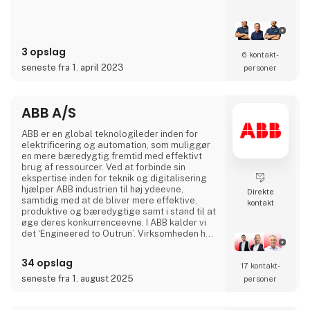
fremstilling efter håndværksmæssige
traditioner giver containere af høj og holdbar
kvalitet. Vi anvender udelukkende
anerkendte kvalitets komponenter, når vi
3 opslag
bygger containere. Det vil sige, at
6 kontakt­
seneste fra 1. april 2023
personer
ABB A/S
ABB er en global teknologileder inden for
elektrificering og automation, som muliggør
en mere bæredygtig fremtid med effektivt
brug af ressourcer. Ved at forbinde sin
ekspertise inden for teknik og digitalisering
hjælper ABB industrien til høj ydeevne,
Direkte
samtidig med at de bliver mere effektive,
kontakt
produktive og bæredygtige samt i stand til at
øge deres konkurrenceevne. I ABB kalder vi
det ‘Engineered to Outrun’. Virksomheden har
over 140 års historie og mere end 105.000
medarbejdere på verdensplan. ABB’s aktier er
34 opslag
17 kontakt­
noteret på SIX Swiss Exchange (ABBN) og
Nasdaq Stockholm (ABB). www.abb.com
seneste fra 1. august 2025
personer