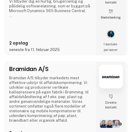
Vi tilbyder dig en hurtig, brugervenlig og
kontakt
pålidelig softwareløsning, som er bygget på
Microsoft Dynamics 365 Business Central.
Møde­booking
Vores pakkeløsning anvender altid de nyeste
teknologier inden for logistik, hvilket sikrer
dig og dine kunder en hurtig og sikker
forsendelse af alt gods, lige fra luftfragt,
oplagring, søfragt, stykgods, told,
2 opslag
vejtransport til kølerum.
1 kontakt­
seneste fra 11. februar 2025
personer
Den brugervenlige logistikløsning:
Med Bornerups får du et brugervenligt IT-
system til din
Bramidan A/S
Bramidan A/S tilbyder markedets mest
effektive udstyr til affaldskomprimering. Vi
udvikler og producerer vertikale
ballepressere på egen fabrik i Bramming, til
affaldshåndtering af f.eks. pap, plast og
andre genanvendelige materialer. Vores
Direkte
sortiment omfatter også flere modeller af
kontakt
stationære og mobile komprimatorer til
udendørs komprimering af pap, plast,
brændbart eller organisk affald.