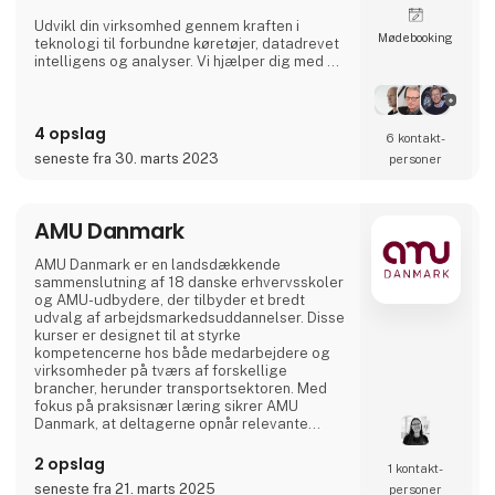
Udvikl din virksomhed gennem kraften i
Møde­booking
teknologi til forbundne køretøjer, datadrevet
intelligens og analyser. Vi hjælper dig med at
digitalisere din flåde og giver dig adgang til
vigtige data i realtid, så du kan imødekomme
de stadigt stigende krav fra transportkunder,
4 opslag
global e-handel og miljøregler.
6 kontakt­
seneste fra 30. marts 2023
personer
AMU Danmark
AMU Danmark er en landsdækkende
sammenslutning af 18 danske erhvervsskoler
og AMU-udbydere, der tilbyder et bredt
udvalg af arbejdsmarkedsuddannelser. Disse
kurser er designet til at styrke
kompetencerne hos både medarbejdere og
virksomheder på tværs af forskellige
brancher, herunder transportsektoren. Med
fokus på praksisnær læring sikrer AMU
Danmark, at deltagerne opnår relevante
færdigheder, der matcher arbejdsmarkedets
aktuelle behov. Gennem et landsdækkende
2 opslag
1 kontakt­
netværk af uddannelsesinstitutioner arbejder
seneste fra 21. marts 2025
personer
AMU Danmark målrettet på at fremme