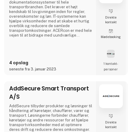
dokumentationssystemer til hele
transportbranchen. Det kræver et højt
kendskab til lovgivningen inden for regler,
overenskomster og løn. IT-systemerne kan
Direkte
hjælpe virksomheder med at skabe et hurtig
kontakt
overblik og reducere de samlede
transportomkostninger. ACERcon er med hele
vejen til at bidrage med uundværlige
Møde­booking
hjælpeværktøjer til at lette administrationen.
4 opslag
1 kontakt­
seneste fra 3. januar 2023
personer
AddSecure Smart Transport
A/S
AddSecure tilbyder produkter og løsninger til
håndtering af køretøjer, chauffører, varer og
transport. Løsningerne forbinder chauffører,
køretøjer og andre ressourcer for at hjælpe
Direkte
transportvirksomheder med at optimere
kontakt
deres drift og reducere deres omkostninger.