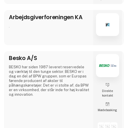
livslang læring og bidrage til en dynamisk og
kompetent arbejdsstyrke i Danmark.
Arbejdsgiverforeningen KA
.
Besko A/S
BESKO har siden 1987 leveret reservedele
og værktøj til den tunge sektor. BESKO er i
dag en del af BPW gruppen, som er Europas
førende producent af aksler til
påhængskøretøjer. Det er vi stolte af, da BPW
er en virksomhed, der står inde for høj kvalitet
Direkte
og innovation.
kontakt
Møde­booking