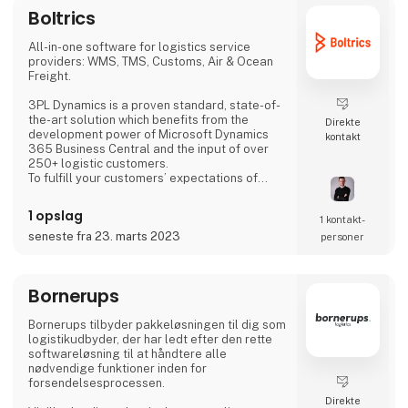
Boltrics
All-in-one software for logistics service
providers: WMS, TMS, Customs, Air & Ocean
Freight.
3PL Dynamics is a proven standard, state-of-
the-art solution which benefits from the
Direkte
development power of Microsoft Dynamics
kontakt
365 Business Central and the input of over
250+ logistic customers.
To fulfill your customers’ expectations of
lower costs and shorter lead times, you need
to be ready. Are you afraid of losing
1 opslag
1 kontakt­
customers due to the limitations of your
current logistics software? Do you struggle
seneste fra 23. marts 2023
personer
to provide your customers with real-time, up-
to-date information? Is it a time-consuming
challenge to calculate and invoice the correct
Bornerups
costs? As a l
Bornerups tilbyder pakkeløsningen til dig som
logistikudbyder, der har ledt efter den rette
softwareløsning til at håndtere alle
nødvendige funktioner inden for
forsendelsesprocessen.
Direkte