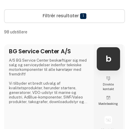
Filtrér resultater
1
98
udstillere
BG Service Center A/S
b
A/S BG Service Center beskæftiger sig med
salg og serviceydelser indenfor tekniske
motorkomponenter til alle køretøjer med
fremdrift!
Vi tilbyder et bredt udvalg af
Direkte
kvalitetsprodukter, herunder startere,
kontakt
generatorer, VDO-udstyr til marine og
industri, AdBlue-komponenter, SWF/Valeo
produkter, takografer, downloadudstyr og
Møde­booking
dieselprodukter fra førende mærker som
Bosch, Delphi, Denso, CAT, Yanmar og Zexel.
Vi råder over Nordens største dieselcenter,
hvor vi tilbyder reparation og test af alle