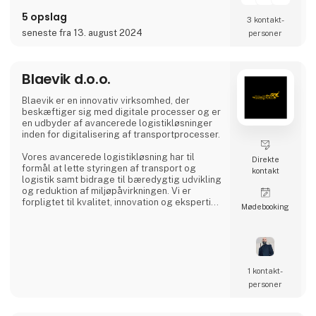
5 opslag
3 kontakt­
seneste fra 13. august 2024
personer
Blaevik d.o.o.
Blaevik er en innovativ virksomhed, der
beskæftiger sig med digitale processer og er
en udbyder af avancerede logistikløsninger
inden for digitalisering af transportprocesser.
Vores avancerede logistikløsning har til
Direkte
formål at lette styringen af transport og
kontakt
logistik samt bidrage til bæredygtig udvikling
og reduktion af miljøpåvirkningen. Vi er
forpligtet til kvalitet, innovation og ekspertise
Møde­booking
samt at sikre tilfredsheden hos vores kunder
og brugere og dermed også fremme
udviklingen af transportbranchen.
1 kontakt­
personer