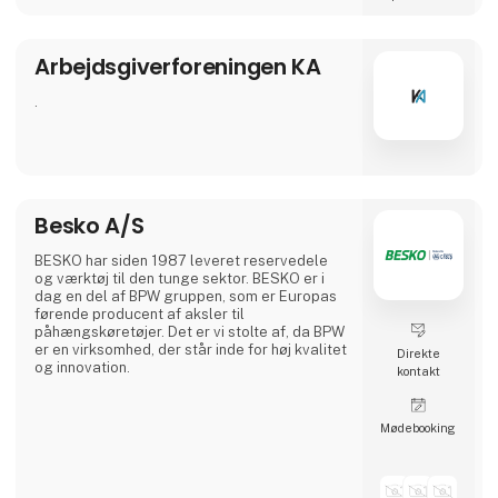
livslang læring og bidrage til en dynamisk og
kompetent arbejdsstyrke i Danmark.
Arbejdsgiverforeningen KA
.
Besko A/S
BESKO har siden 1987 leveret reservedele
og værktøj til den tunge sektor. BESKO er i
dag en del af BPW gruppen, som er Europas
førende producent af aksler til
påhængskøretøjer. Det er vi stolte af, da BPW
er en virksomhed, der står inde for høj kvalitet
Direkte
og innovation.
kontakt
Møde­booking