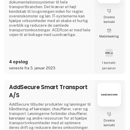
dokumentationssystemer til hele
transportbranchen. Det kræver et højt
kendskab til lovgivningen inden for regler,
overenskomster og løn. IT-systemerne kan
Direkte
hjælpe virksomheder med at skabe et hurtig
kontakt
overblik og reducere de samlede
transportomkostninger. ACERcon er med hele
vejen til at bidrage med uundværlige
Møde­booking
hjælpeværktøjer til at lette administrationen.
4 opslag
1 kontakt­
seneste fra 3. januar 2023
personer
AddSecure Smart Transport
A/S
AddSecure tilbyder produkter og løsninger til
håndtering af køretøjer, chauffører, varer og
transport. Løsningerne forbinder chauffører,
køretøjer og andre ressourcer for at hjælpe
Direkte
transportvirksomheder med at optimere
kontakt
deres drift og reducere deres omkostninger.