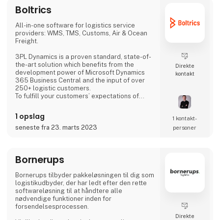
Boltrics
All-in-one software for logistics service
providers: WMS, TMS, Customs, Air & Ocean
Freight.
3PL Dynamics is a proven standard, state-of-
the-art solution which benefits from the
Direkte
development power of Microsoft Dynamics
kontakt
365 Business Central and the input of over
250+ logistic customers.
To fulfill your customers’ expectations of
lower costs and shorter lead times, you need
to be ready. Are you afraid of losing
1 opslag
1 kontakt­
customers due to the limitations of your
current logistics software? Do you struggle
seneste fra 23. marts 2023
personer
to provide your customers with real-time, up-
to-date information? Is it a time-consuming
challenge to calculate and invoice the correct
Bornerups
costs? As a l
Bornerups tilbyder pakkeløsningen til dig som
logistikudbyder, der har ledt efter den rette
softwareløsning til at håndtere alle
nødvendige funktioner inden for
forsendelsesprocessen.
Direkte