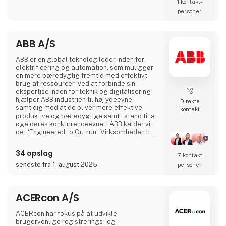
komponenter relateret til diesel indsprøjtning.
1 kontakt­
personer
ABB A/S
ABB er en global teknologileder inden for
elektrificering og automation, som muliggør
en mere bæredygtig fremtid med effektivt
brug af ressourcer. Ved at forbinde sin
ekspertise inden for teknik og digitalisering
hjælper ABB industrien til høj ydeevne,
Direkte
samtidig med at de bliver mere effektive,
kontakt
produktive og bæredygtige samt i stand til at
øge deres konkurrenceevne. I ABB kalder vi
det ‘Engineered to Outrun’. Virksomheden har
over 140 års historie og mere end 105.000
medarbejdere på verdensplan. ABB’s aktier er
34 opslag
17 kontakt­
noteret på SIX Swiss Exchange (ABBN) og
Nasdaq Stockholm (ABB). www.abb.com
seneste fra 1. august 2025
personer
ACERcon A/S
ACERcon har fokus på at udvikle
brugervenlige registrerings- og