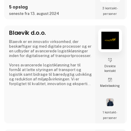
5 opslag
3 kontakt­
seneste fra 13. august 2024
personer
Blaevik d.o.o.
Blaevik er en innovativ virksomhed, der
beskæftiger sig med digitale processer og er
en udbyder af avancerede logistikløsninger
inden for digitalisering af transportprocesser.
Vores avancerede logistikløsning har til
Direkte
formål at lette styringen af transport og
kontakt
logistik samt bidrage til bæredygtig udvikling
og reduktion af miljøpåvirkningen. Vi er
forpligtet til kvalitet, innovation og ekspertise
Møde­booking
samt at sikre tilfredsheden hos vores kunder
og brugere og dermed også fremme
udviklingen af transportbranchen.
1 kontakt­
personer