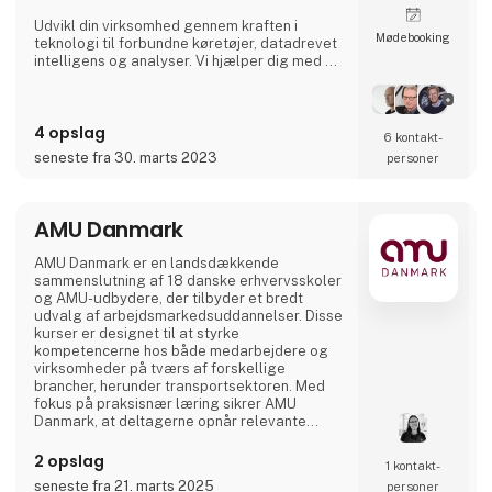
Udvikl din virksomhed gennem kraften i
Møde­booking
teknologi til forbundne køretøjer, datadrevet
intelligens og analyser. Vi hjælper dig med at
digitalisere din flåde og giver dig adgang til
vigtige data i realtid, så du kan imødekomme
de stadigt stigende krav fra transportkunder,
4 opslag
global e-handel og miljøregler.
6 kontakt­
seneste fra 30. marts 2023
personer
AMU Danmark
AMU Danmark er en landsdækkende
sammenslutning af 18 danske erhvervsskoler
og AMU-udbydere, der tilbyder et bredt
udvalg af arbejdsmarkedsuddannelser. Disse
kurser er designet til at styrke
kompetencerne hos både medarbejdere og
virksomheder på tværs af forskellige
brancher, herunder transportsektoren. Med
fokus på praksisnær læring sikrer AMU
Danmark, at deltagerne opnår relevante
færdigheder, der matcher arbejdsmarkedets
aktuelle behov. Gennem et landsdækkende
2 opslag
1 kontakt­
netværk af uddannelsesinstitutioner arbejder
seneste fra 21. marts 2025
personer
AMU Danmark målrettet på at fremme