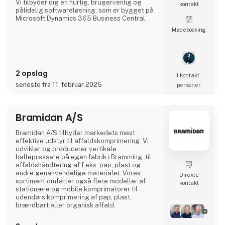
Vi tilbyder dig en hurtig, brugervenlig og
kontakt
pålidelig softwareløsning, som er bygget på
Microsoft Dynamics 365 Business Central.
Møde­booking
Vores pakkeløsning anvender altid de nyeste
teknologier inden for logistik, hvilket sikrer
dig og dine kunder en hurtig og sikker
forsendelse af alt gods, lige fra luftfragt,
oplagring, søfragt, stykgods, told,
2 opslag
vejtransport til kølerum.
1 kontakt­
seneste fra 11. februar 2025
personer
Den brugervenlige logistikløsning:
Med Bornerups får du et brugervenligt IT-
system til din
Bramidan A/S
Bramidan A/S tilbyder markedets mest
effektive udstyr til affaldskomprimering. Vi
udvikler og producerer vertikale
ballepressere på egen fabrik i Bramming, til
affaldshåndtering af f.eks. pap, plast og
andre genanvendelige materialer. Vores
Direkte
sortiment omfatter også flere modeller af
kontakt
stationære og mobile komprimatorer til
udendørs komprimering af pap, plast,
brændbart eller organisk affald.