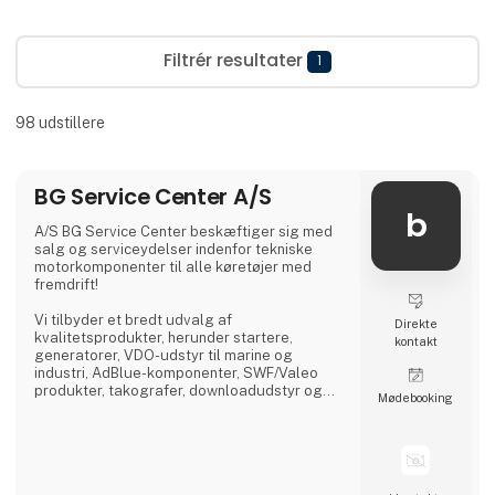
Filtrér resultater
1
98
udstillere
BG Service Center A/S
b
A/S BG Service Center beskæftiger sig med
salg og serviceydelser indenfor tekniske
motorkomponenter til alle køretøjer med
fremdrift!
Vi tilbyder et bredt udvalg af
Direkte
kvalitetsprodukter, herunder startere,
kontakt
generatorer, VDO-udstyr til marine og
industri, AdBlue-komponenter, SWF/Valeo
produkter, takografer, downloadudstyr og
Møde­booking
dieselprodukter fra førende mærker som
Bosch, Delphi, Denso, CAT, Yanmar og Zexel.
Vi råder over Nordens største dieselcenter,
hvor vi tilbyder reparation og test af alle