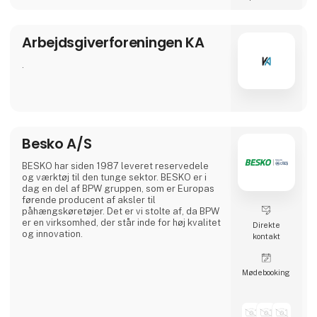
livslang læring og bidrage til en dynamisk og
kompetent arbejdsstyrke i Danmark.
Arbejdsgiverforeningen KA
.
Besko A/S
BESKO har siden 1987 leveret reservedele
og værktøj til den tunge sektor. BESKO er i
dag en del af BPW gruppen, som er Europas
førende producent af aksler til
påhængskøretøjer. Det er vi stolte af, da BPW
er en virksomhed, der står inde for høj kvalitet
Direkte
og innovation.
kontakt
Møde­booking