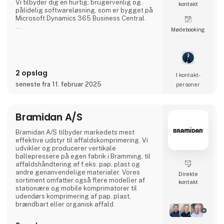
Vi tilbyder dig en hurtig, brugervenlig og
kontakt
pålidelig softwareløsning, som er bygget på
Microsoft Dynamics 365 Business Central.
Møde­booking
Vores pakkeløsning anvender altid de nyeste
teknologier inden for logistik, hvilket sikrer
dig og dine kunder en hurtig og sikker
forsendelse af alt gods, lige fra luftfragt,
oplagring, søfragt, stykgods, told,
2 opslag
vejtransport til kølerum.
1 kontakt­
seneste fra 11. februar 2025
personer
Den brugervenlige logistikløsning:
Med Bornerups får du et brugervenligt IT-
system til din
Bramidan A/S
Bramidan A/S tilbyder markedets mest
effektive udstyr til affaldskomprimering. Vi
udvikler og producerer vertikale
ballepressere på egen fabrik i Bramming, til
affaldshåndtering af f.eks. pap, plast og
andre genanvendelige materialer. Vores
Direkte
sortiment omfatter også flere modeller af
kontakt
stationære og mobile komprimatorer til
udendørs komprimering af pap, plast,
brændbart eller organisk affald.