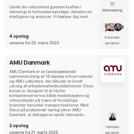
Udvikl din virksomhed gennem kraften i
Møde­booking
teknologi til forbundne køretøjer, datadrevet
intelligens og analyser. Vi hjælper dig med at
digitalisere din flåde og giver dig adgang til
vigtige data i realtid, så du kan imødekomme
de stadigt stigende krav fra transportkunder,
4 opslag
global e-handel og miljøregler.
6 kontakt­
seneste fra 30. marts 2023
personer
AMU Danmark
AMU Danmark er en landsdækkende
sammenslutning af 18 danske erhvervsskoler
og AMU-udbydere, der tilbyder et bredt
udvalg af arbejdsmarkedsuddannelser. Disse
kurser er designet til at styrke
kompetencerne hos både medarbejdere og
virksomheder på tværs af forskellige
brancher, herunder transportsektoren. Med
fokus på praksisnær læring sikrer AMU
Danmark, at deltagerne opnår relevante
færdigheder, der matcher arbejdsmarkedets
aktuelle behov. Gennem et landsdækkende
2 opslag
1 kontakt­
netværk af uddannelsesinstitutioner arbejder
seneste fra 21. marts 2025
personer
AMU Danmark målrettet på at fremme