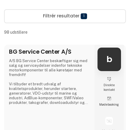
Filtrér resultater
1
98
udstillere
BG Service Center A/S
b
A/S BG Service Center beskæftiger sig med
salg og serviceydelser indenfor tekniske
motorkomponenter til alle køretøjer med
fremdrift!
Vi tilbyder et bredt udvalg af
Direkte
kvalitetsprodukter, herunder startere,
kontakt
generatorer, VDO-udstyr til marine og
industri, AdBlue-komponenter, SWF/Valeo
produkter, takografer, downloadudstyr og
Møde­booking
dieselprodukter fra førende mærker som
Bosch, Delphi, Denso, CAT, Yanmar og Zexel.
Vi råder over Nordens største dieselcenter,
hvor vi tilbyder reparation og test af alle