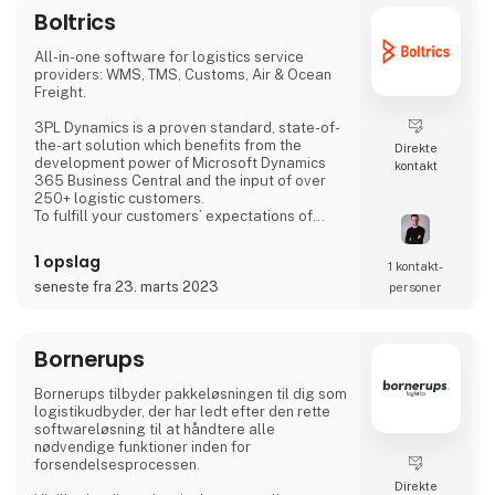
Boltrics
All-in-one software for logistics service
providers: WMS, TMS, Customs, Air & Ocean
Freight.
3PL Dynamics is a proven standard, state-of-
the-art solution which benefits from the
Direkte
development power of Microsoft Dynamics
kontakt
365 Business Central and the input of over
250+ logistic customers.
To fulfill your customers’ expectations of
lower costs and shorter lead times, you need
to be ready. Are you afraid of losing
1 opslag
1 kontakt­
customers due to the limitations of your
current logistics software? Do you struggle
seneste fra 23. marts 2023
personer
to provide your customers with real-time, up-
to-date information? Is it a time-consuming
challenge to calculate and invoice the correct
Bornerups
costs? As a l
Bornerups tilbyder pakkeløsningen til dig som
logistikudbyder, der har ledt efter den rette
softwareløsning til at håndtere alle
nødvendige funktioner inden for
forsendelsesprocessen.
Direkte