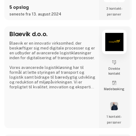
5 opslag
3 kontakt­
seneste fra 13. august 2024
personer
Blaevik d.o.o.
Blaevik er en innovativ virksomhed, der
beskæftiger sig med digitale processer og er
en udbyder af avancerede logistikløsninger
inden for digitalisering af transportprocesser.
Vores avancerede logistikløsning har til
Direkte
formål at lette styringen af transport og
kontakt
logistik samt bidrage til bæredygtig udvikling
og reduktion af miljøpåvirkningen. Vi er
forpligtet til kvalitet, innovation og ekspertise
Møde­booking
samt at sikre tilfredsheden hos vores kunder
og brugere og dermed også fremme
udviklingen af transportbranchen.
1 kontakt­
personer