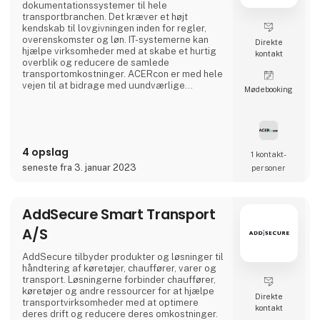
dokumentationssystemer til hele
transportbranchen. Det kræver et højt
kendskab til lovgivningen inden for regler,
overenskomster og løn. IT-systemerne kan
Direkte
hjælpe virksomheder med at skabe et hurtig
kontakt
overblik og reducere de samlede
transportomkostninger. ACERcon er med hele
vejen til at bidrage med uundværlige
Møde­booking
hjælpeværktøjer til at lette administrationen.
4 opslag
1 kontakt­
seneste fra 3. januar 2023
personer
AddSecure Smart Transport
A/S
AddSecure tilbyder produkter og løsninger til
håndtering af køretøjer, chauffører, varer og
transport. Løsningerne forbinder chauffører,
køretøjer og andre ressourcer for at hjælpe
Direkte
transportvirksomheder med at optimere
kontakt
deres drift og reducere deres omkostninger.