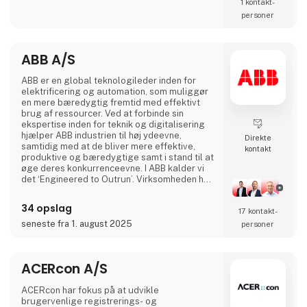
komponenter relateret til diesel indsprøjtning.
1 kontakt­
personer
ABB A/S
ABB er en global teknologileder inden for
elektrificering og automation, som muliggør
en mere bæredygtig fremtid med effektivt
brug af ressourcer. Ved at forbinde sin
ekspertise inden for teknik og digitalisering
hjælper ABB industrien til høj ydeevne,
Direkte
samtidig med at de bliver mere effektive,
kontakt
produktive og bæredygtige samt i stand til at
øge deres konkurrenceevne. I ABB kalder vi
det ‘Engineered to Outrun’. Virksomheden har
over 140 års historie og mere end 105.000
medarbejdere på verdensplan. ABB’s aktier er
34 opslag
17 kontakt­
noteret på SIX Swiss Exchange (ABBN) og
Nasdaq Stockholm (ABB). www.abb.com
seneste fra 1. august 2025
personer
ACERcon A/S
ACERcon har fokus på at udvikle
brugervenlige registrerings- og