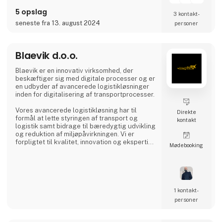
5 opslag
3 kontakt­
seneste fra 13. august 2024
personer
Blaevik d.o.o.
Blaevik er en innovativ virksomhed, der
beskæftiger sig med digitale processer og er
en udbyder af avancerede logistikløsninger
inden for digitalisering af transportprocesser.
Vores avancerede logistikløsning har til
Direkte
formål at lette styringen af transport og
kontakt
logistik samt bidrage til bæredygtig udvikling
og reduktion af miljøpåvirkningen. Vi er
forpligtet til kvalitet, innovation og ekspertise
Møde­booking
samt at sikre tilfredsheden hos vores kunder
og brugere og dermed også fremme
udviklingen af transportbranchen.
1 kontakt­
personer