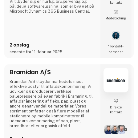
Vi tilbyder dig en hurtig, brugervenlig og
kontakt
pålidelig softwareløsning, som er bygget på
Microsoft Dynamics 365 Business Central.
Møde­booking
Vores pakkeløsning anvender altid de nyeste
teknologier inden for logistik, hvilket sikrer
dig og dine kunder en hurtig og sikker
forsendelse af alt gods, lige fra luftfragt,
oplagring, søfragt, stykgods, told,
2 opslag
vejtransport til kølerum.
1 kontakt­
seneste fra 11. februar 2025
personer
Den brugervenlige logistikløsning:
Med Bornerups får du et brugervenligt IT-
system til din
Bramidan A/S
Bramidan A/S tilbyder markedets mest
effektive udstyr til affaldskomprimering. Vi
udvikler og producerer vertikale
ballepressere på egen fabrik i Bramming, til
affaldshåndtering af f.eks. pap, plast og
andre genanvendelige materialer. Vores
Direkte
sortiment omfatter også flere modeller af
kontakt
stationære og mobile komprimatorer til
udendørs komprimering af pap, plast,
brændbart eller organisk affald.