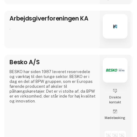
livslang læring og bidrage til en dynamisk og
kompetent arbejdsstyrke i Danmark.
Arbejdsgiverforeningen KA
.
Besko A/S
BESKO har siden 1987 leveret reservedele
og værktøj til den tunge sektor. BESKO er i
dag en del af BPW gruppen, som er Europas
førende producent af aksler til
påhængskøretøjer. Det er vi stolte af, da BPW
er en virksomhed, der står inde for høj kvalitet
Direkte
og innovation.
kontakt
Møde­booking