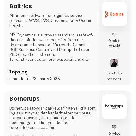
Boltrics
All-in-one software for logistics service
providers: WMS, TMS, Customs, Air & Ocean
Freight.
3PL Dynamics is a proven standard, state-of-
the-art solution which benefits from the
Direkte
development power of Microsoft Dynamics
kontakt
365 Business Central and the input of over
250+ logistic customers.
To fulfill your customers’ expectations of
lower costs and shorter lead times, you need
to be ready. Are you afraid of losing
1 opslag
1 kontakt­
customers due to the limitations of your
current logistics software? Do you struggle
seneste fra 23. marts 2023
personer
to provide your customers with real-time, up-
to-date information? Is it a time-consuming
challenge to calculate and invoice the correct
Bornerups
costs? As a l
Bornerups tilbyder pakkeløsningen til dig som
logistikudbyder, der har ledt efter den rette
softwareløsning til at håndtere alle
nødvendige funktioner inden for
forsendelsesprocessen.
Direkte