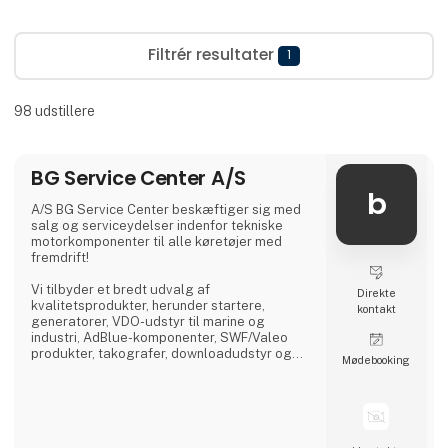
Filtrér resultater
1
98
udstillere
BG Service Center A/S
b
A/S BG Service Center beskæftiger sig med
salg og serviceydelser indenfor tekniske
motorkomponenter til alle køretøjer med
fremdrift!
Vi tilbyder et bredt udvalg af
Direkte
kvalitetsprodukter, herunder startere,
kontakt
generatorer, VDO-udstyr til marine og
industri, AdBlue-komponenter, SWF/Valeo
produkter, takografer, downloadudstyr og
Møde­booking
dieselprodukter fra førende mærker som
Bosch, Delphi, Denso, CAT, Yanmar og Zexel.
Vi råder over Nordens største dieselcenter,
hvor vi tilbyder reparation og test af alle