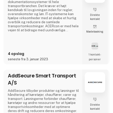
dokumentationssystemer til hele
transportbranchen. Det kræver et højt
kendskab til lovgivningen inden for regler,
overenskomster og løn. IT-systemerne kan
Direkte
hjælpe virksomheder med at skabe et hurtig
kontakt
overblik og reducere de samlede
transportomkostninger. ACERcon er med hele
vejen til at bidrage med uundværlige
Møde­booking
hjælpeværktøjer til at lette administrationen.
4 opslag
1 kontakt­
seneste fra 3. januar 2023
personer
AddSecure Smart Transport
A/S
AddSecure tilbyder produkter og løsninger til
håndtering af køretøjer, chauffører, varer og
transport. Løsningerne forbinder chauffører,
køretøjer og andre ressourcer for at hjælpe
Direkte
transportvirksomheder med at optimere
kontakt
deres drift og reducere deres omkostninger.