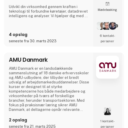
Udvikl din virksomhed gennem kraften i
Møde­booking
teknologi til forbundne køretøjer, datadrevet
intelligens og analyser. Vi hjælper dig med at
digitalisere din flåde og giver dig adgang til
vigtige data i realtid, så du kan imødekomme
de stadigt stigende krav fra transportkunder,
4 opslag
global e-handel og miljøregler.
6 kontakt­
seneste fra 30. marts 2023
personer
AMU Danmark
AMU Danmark er en landsdækkende
sammenslutning af 18 danske erhvervsskoler
og AMU-udbydere, der tilbyder et bredt
udvalg af arbejdsmarkedsuddannelser. Disse
kurser er designet til at styrke
kompetencerne hos både medarbejdere og
virksomheder på tværs af forskellige
brancher, herunder transportsektoren. Med
fokus på praksisnær læring sikrer AMU
Danmark, at deltagerne opnår relevante
færdigheder, der matcher arbejdsmarkedets
aktuelle behov. Gennem et landsdækkende
2 opslag
1 kontakt­
netværk af uddannelsesinstitutioner arbejder
seneste fra 21. marts 2025
personer
AMU Danmark målrettet på at fremme