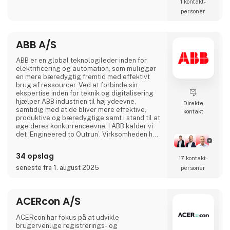
komponenter relateret til diesel indsprøjtning.
1 kontakt­
personer
ABB A/S
ABB er en global teknologileder inden for
elektrificering og automation, som muliggør
en mere bæredygtig fremtid med effektivt
brug af ressourcer. Ved at forbinde sin
ekspertise inden for teknik og digitalisering
hjælper ABB industrien til høj ydeevne,
Direkte
samtidig med at de bliver mere effektive,
kontakt
produktive og bæredygtige samt i stand til at
øge deres konkurrenceevne. I ABB kalder vi
det ‘Engineered to Outrun’. Virksomheden har
over 140 års historie og mere end 105.000
medarbejdere på verdensplan. ABB’s aktier er
34 opslag
17 kontakt­
noteret på SIX Swiss Exchange (ABBN) og
Nasdaq Stockholm (ABB). www.abb.com
seneste fra 1. august 2025
personer
ACERcon A/S
ACERcon har fokus på at udvikle
brugervenlige registrerings- og