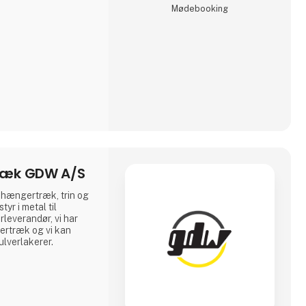
Møde­booking
 og -måtter i utallige
i
ræk GDW A/S
nhængertræk, trin og
yr i metal til
leverandør, vi har
rtræk og vi kan
lverlakerer.