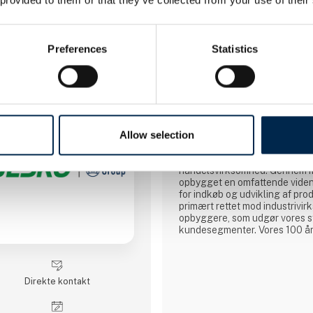
2 opslag
seneste fra 15. marts 2023
1 kontakt­personer
Preferences
Statistics
BIBUS SINDBY A/S
BIBUS SINDBY A/S
Allow selection
"Supporting your success"
BIBUS SINDBY er en veletable
handelsvirksomhed. Gennem me
opbygget en omfattende viden
for indkøb og udvikling af produ
primært rettet mod industrivi
opbyggere, som udgør vores s
kundesegmenter. Vores 100 år
du hos os finder den knowhow,
rummet mellem innovation og e
Med over 25.000 varenumre 
Direkte kontakt
sortiment bredt og dækker fø
hovedkategorier: