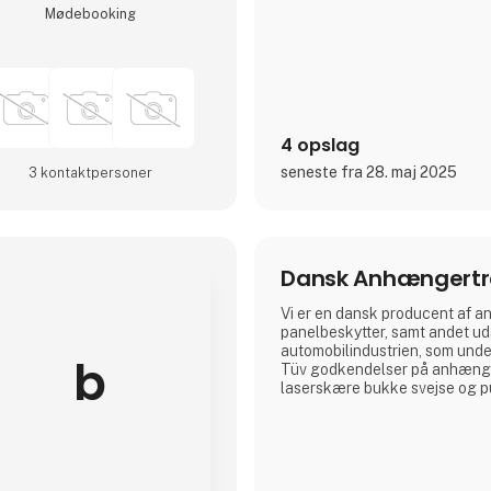
Møde­booking
- Gummilister, -profiler, -ruller
blandinger
- Svampe-, celle-, silikoneprof
4 opslag
seneste fra 28. maj 2025
3 kontakt­personer
Dansk Anhængert
Vi er en dansk producent af a
panelbeskytter, samt andet udst
automobilindustrien, som under
b
Tüv godkendelser på anhænge
laserskære bukke svejse og pu