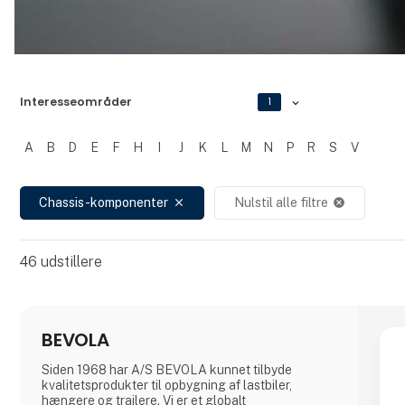
Interesseområder
1
A
B
D
E
F
H
I
J
K
L
M
N
P
R
S
V
Filtrer resultater
Chassis-komponenter
Nulstil alle filtre
close
cancel
46
udstillere
BEVOLA
Siden 1968 har A/S BEVOLA kunnet tilbyde
kvalitetsprodukter til opbygning af lastbiler,
hængere og trailere. Vi er et globalt