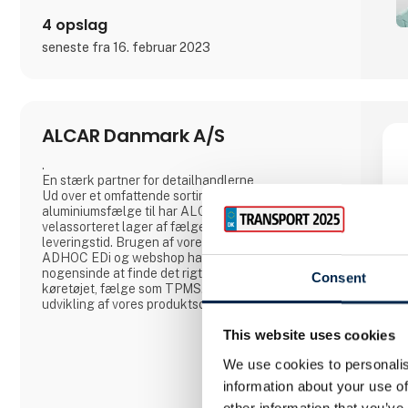
4 opslag
seneste fra 16. februar 2023
ALCAR Danmark A/S
.
En stærk partner for detailhandlerne
Ud over et omfattende sortiment inden for stål- og
aluminiumsfælge til har ALCAR DANMARK et
velassorteret lager af fælge og dermed kort
leveringstid. Brugen af vores IT-løsninger som
ADHOC EDi og webshop har gjort det lettere end
nogensinde at finde det rigtige produkt til
Consent
køretøjet, fælge som TPMS. Den konstante
udvikling af vores produktsortiment, vores logistik
setup og ikke mindst marketing sikrer ALCAR
This website uses cookies
DANMARK´s førende rolle på det danske
fælgmarked.
We use cookies to personalis
I Danmark er den service, der ydes af ALCAR
information about your use of
DANMARK bestemt en af grundene til den høje
other information that you’ve