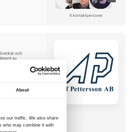
6 kontakt­personer
illverkar och
timent av
ns ledande tillverkare
om kundbas. Vår
v och hållbar
r. Trygg
ygg processpartner
tt alltid erbjuda den
About
ns behov, att hålla
h process samt att
O9001 och ISO14001
 best
se our traffic. We also share
ers who may combine it with
 services.