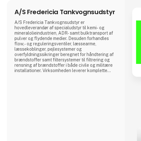
A/S Fredericia Tankvognsudstyr
A/S Fredericia Tankvognsudstyr er
hovedleverandør af specialudstyr til kemi- og
mineralolieindustrien, ADR- samt bulktransport af
pulver og flydende medier. Desuden forhandles
flow,- og reguleringsventiler, læssearme,
læssekoblinger, pejlesystemer og
overfyldningssikringer beregnet for håndtering af
brændstoffer samt filtersystemer til filtrering og
rensning af brændstoffer i både civile og militære
installationer. Virksomheden leverer komplette
betankningsmoduler til anvendelse for Søværnets
skibe til betankning af helikoptere om bord på
skibe, Forsvarets Redningshelikoptere og til
mindre flyvepladser både private og offentlige.