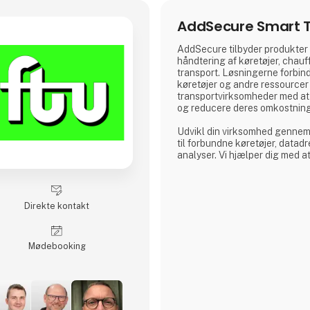
AddSecure Smart T
AddSecure tilbyder produkter o
håndtering af køretøjer, chauff
transport. Løsningerne forbind
køretøjer og andre ressourcer 
transportvirksomheder med at 
og reducere deres omkostnin
Udvikl din virksomhed gennem 
til forbundne køretøjer, datadr
analyser. Vi hjælper dig med at
og giver dig adgang til vigtige 
kan imødekomme de stadigt st
transportkunder, global e-hand
Direkte kontakt
Møde­booking