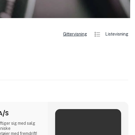
Gittervisning
Listevisning
A/S
tiger sig med salg
kniske
tøjer med fremdrift!