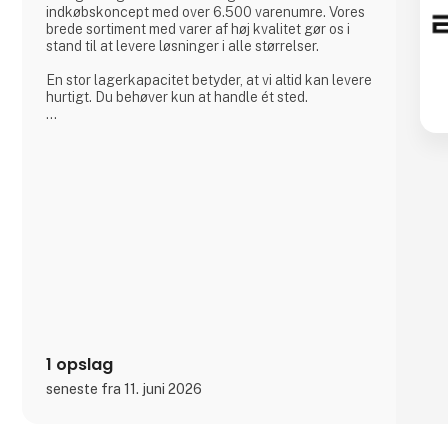
indkøbskoncept med over 6.500 varenumre. Vores
brede sortiment med varer af høj kvalitet gør os i
stand til at levere løsninger i alle størrelser.
En stor lagerkapacitet betyder, at vi altid kan levere
hurtigt. Du behøver kun at handle ét sted.
Hos BEVOLA ved vi, hvor vigtigt det er, at udstyret
er i orden - og matcher behovet. Vi har udviklet
BevoBox™ værktøjskasser til bl.a. lastbiler, der kan
tilpasses ned til mindste detalje. BevoBox™
fremstilles i materialer, der matcher kunders behov i
forhold til vægt, is
1 opslag
seneste fra 11. juni 2026