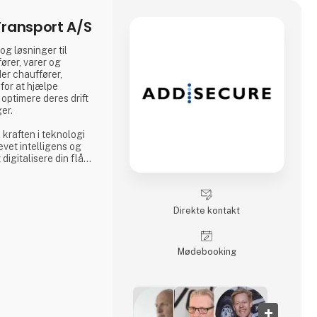
ransport A/S
g løsninger til
ører, varer og
er chauffører,
for at hjælpe
optimere deres drift
ger.
kraften i teknologi
evet intelligens og
 digitalisere din flåde
data i realtid, så du
igende krav fra
el og miljøregler.
Direkte kontakt
Møde­booking