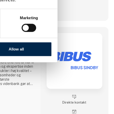
Marketing
Allow all
ret import- og
re end 100 år har vi
 og ekspertise inden
kter i høj kvalitet –
rksomheder og
tørste
s videnbank gør at
 der gemmer sig i
rfaring.
spænder vores
Direkte kontakt
lgende