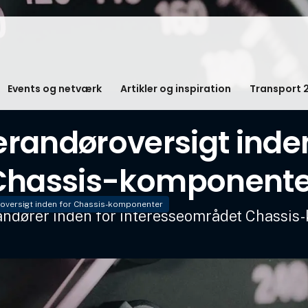
Events og netværk
Artikler og inspiration
Transport 
erandøroversigt inden
Chassis-komponente
oversigt inden for Chassis-komponenter
randører inden for interesseområdet Chassi