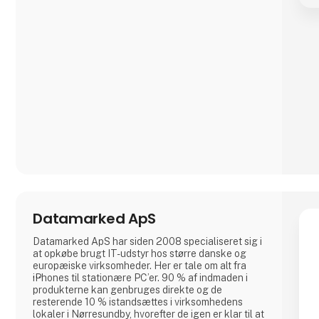
Datamarked ApS
Datamarked ApS har siden 2008 specialiseret sig i
at opkøbe brugt IT-udstyr hos større danske og
europæiske virksomheder. Her er tale om alt fra
iPhones til stationære PC’er. 90 % af indmaden i
produkterne kan genbruges direkte og de
resterende 10 % istandsættes i virksomhedens
lokaler i Nørresundby, hvorefter de igen er klar til at