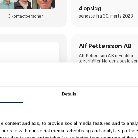
4 opslag
seneste fra 30. marts 2023
3 kontakt­personer
Alf Pettersson AB
Alf Pettersson AB utvecklar, t
lagerhåller Nordens bästa sor
lastbilstillbehör. Vi har Norde
av lastbil och påbyggnader s
mission är att erbjuda innovati
tillverkning av mobila tillbehö
processpartner Att vara en tr
handlar för oss om tre saker: A
Details
bästa produkten utifrån kunde
hög kvalitet i både produkt oc
alltid leverera i tid. Vi är IS
certifierade. Team up with the
e content and ads, to provide social media features and to analy
 our site with our social media, advertising and analytics partn
 provided to them or that they’ve collected from your use of their