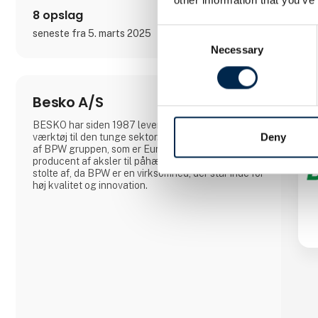
respekt for virksomheden og dermed også for
8 opslag
vores produkt
Consent
seneste fra 5. marts 2025
Necessary
Selection
Besko A/S
BESKO har siden 1987 leveret reservedele og
Deny
værktøj til den tunge sektor. BESKO er i dag en del
af BPW gruppen, som er Europas førende
producent af aksler til påhængskøretøjer. Det er vi
stolte af, da BPW er en virksomhed, der står inde for
høj kvalitet og innovation.