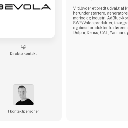
Vi tilbyder et bredt udvalg af 
herunder startere, generatorer
marine og industri, AdBlue-k
SWF/Valeo produkter, takogra
og dieselprodukter fra føren
Delphi, Denso, CAT, Yanmar o
Vi råder over Nordens største d
tilbyder reparation og test af
relateret til diesel indsprøjtnin
Direkte kontakt
1 kontakt­personer