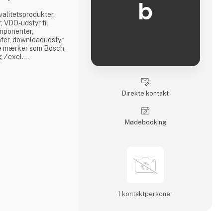
b
kvalitetsprodukter,
, VDO-udstyr til
omponenter,
fer, downloadudstyr
de mærker som Bosch,
g Zexel.
ieselcenter, hvor vi
 alle komponenter
g.
Direkte kontakt
Møde­booking
1 kontakt­personer