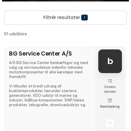
Filtrér resultater
1
61
udstillere
BG Service Center A/S
b
A/S BG Service Center beskæftiger sig med
salg og serviceydelser indenfor tekniske
motorkomponenter til alle køretøjer med
fremdrift!
Vi tilbyder et bredt udvalg af
Direkte
kvalitetsprodukter, herunder startere,
kontakt
generatorer, VDO-udstyr til marine og
industri, AdBlue-komponenter, SWF/Valeo
produkter, takografer, downloadudstyr og
Møde­booking
dieselprodukter fra førende mærker som
Bosch, Delphi, Denso, CAT, Yanmar og Zexel.
Vi råder over Nordens største dieselcenter,
hvor vi tilbyder reparation og test af alle