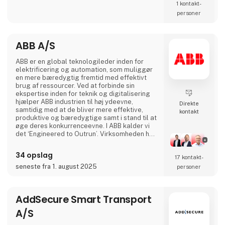
komponenter relateret til diesel indsprøjtning.
1 kontakt­
personer
ABB A/S
ABB er en global teknologileder inden for
elektrificering og automation, som muliggør
en mere bæredygtig fremtid med effektivt
brug af ressourcer. Ved at forbinde sin
ekspertise inden for teknik og digitalisering
hjælper ABB industrien til høj ydeevne,
Direkte
samtidig med at de bliver mere effektive,
kontakt
produktive og bæredygtige samt i stand til at
øge deres konkurrenceevne. I ABB kalder vi
det ‘Engineered to Outrun’. Virksomheden har
over 140 års historie og mere end 105.000
medarbejdere på verdensplan. ABB’s aktier er
34 opslag
17 kontakt­
noteret på SIX Swiss Exchange (ABBN) og
Nasdaq Stockholm (ABB). www.abb.com
seneste fra 1. august 2025
personer
AddSecure Smart Transport
A/S