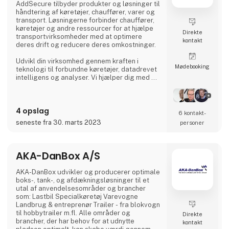
AddSecure tilbyder produkter og løsninger til
håndtering af køretøjer, chauffører, varer og
transport. Løsningerne forbinder chauffører,
køretøjer og andre ressourcer for at hjælpe
Direkte
transportvirksomheder med at optimere
kontakt
deres drift og reducere deres omkostninger.
Udvikl din virksomhed gennem kraften i
Møde­booking
teknologi til forbundne køretøjer, datadrevet
intelligens og analyser. Vi hjælper dig med at
digitalisere din flåde og giver dig adgang til
vigtige data i realtid, så du kan imødekomme
de stadigt stigende krav fra transportkunder,
4 opslag
global e-handel og miljøregler.
6 kontakt­
seneste fra 30. marts 2023
personer
AKA-DanBox A/S
AKA-DanBox udvikler og producerer optimale
boks-, tank-, og afdækningsløsninger til et
utal af anvendelsesområder og brancher
som: Lastbil Specialkøretøj Varevogne
Landbrug & entreprenør Trailer - fra blokvogn
til hobbytrailer m.fl. Alle områder og
Direkte
brancher, der har behov for at udnytte
kontakt