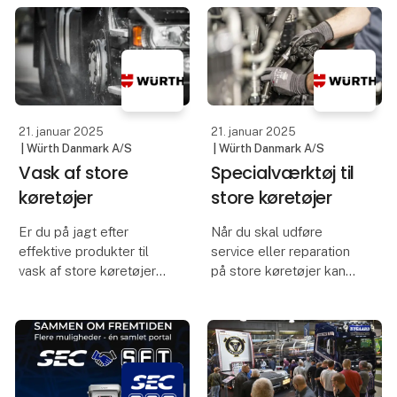
allerede har, inden de
rejse til Transport 2025.
køber ladestandere til
elbiler. Ved at knytte
Med to måneder til
ladestanderne tættere til
Transport 2025, er
drift
forberedelserne i
21. januar 2025
21. januar 2025
| Würth Danmark A/S
| Würth Danmark A/S
Vask af store
Specialværktøj til
køretøjer
store køretøjer
Er du på jagt efter
Når du skal udføre
effektive produkter til
service eller reparation
vask af store køretøjer?
på store køretøjer kan
Würth har et stort udvalg
du af og til støde på en
af produkter til vask og
udfordring, hvor du kan
pleje af køretøjer, så du
have brug for et særligt
kan komme hele vejen
værktøj designet til
rundt i de forskellige
netop den specifikke
faser af
opgave.