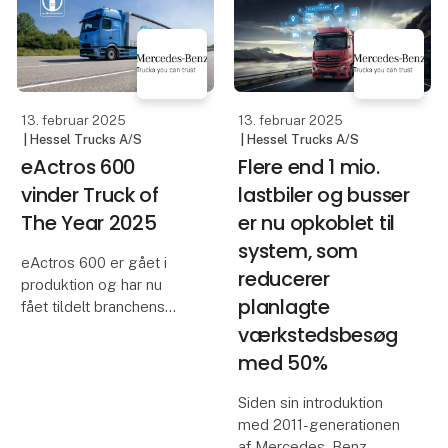
stabilt vare-flow og
transportsektoren nu. Og
selvføl
det kan godt lade sig
gøre. Læs, hvordan
godstran
13. februar 2025
13. februar 2025
| Hessel Trucks A/S
| Hessel Trucks A/S
eActros 600
Flere end 1 mio.
vinder Truck of
lastbiler og busser
The Year 2025
er nu opkoblet til
system, som
eActros 600 er gået i
reducerer
produktion og har nu
planlagte
fået tildelt branchens
mest prestigefulde
værkstedsbesøg
lastbilpris. Det gør
med 50%
samtidigt Mercedes-
Benz Trucks til den mest
Siden sin introduktion
vindende
med 2011-generationen
lastbilsproducent.
af Mercedes-Benz