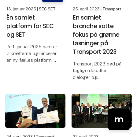
13. januar 2025
| SEC SET
25. april 2023
| Transport
Én samlet
En samlet
platform for SEC
branche satte
og SET
fokus på grønne
løsninger på
Pr. 1. januar 2025 samler
Transport 2023
vi kræfterne og lancerer
en ny, fælles platform,
Transport 2023 bød på
som kombinerer det
faglige debatter,
bedste fra SEC og SET.
dialoger og
Vi har skabt en
produktdemonstrationer
opdateret og
med fokus på
brugervenlig
fremtidens grønne
forhandlerwebshop, der
transportløsninger.
sikrer jer et endn
m
23.778 fagfolk lagde
vejen forbi Transport
2023 og gik på
24. april 2023
| Transport
21. april 2023