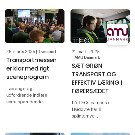
stand J7330 i hal J3 vil
stor fokus på at tiltrække
du finde en bred vifte af
nye talenter. Mere end
Tradiums kursusudbud.
60 relevante skoler er
Du kan også opleve
blevet inviteret til
vores f
messen, og he
25. marts 2025
| Transport
21. marts 2025
| AMU Danmark
Transportmessen
SÆT GRØN
er klar med rigt
TRANSPORT OG
sceneprogram
EFFEKTIV LÆRING I
Lærerige og
FØRERSÆDET
udfordrende indlæg
samt spændende
På TECs campus i
debatter om blandt
Hvidovre har 8
andet fremtidens
splinternye
transport og
lastbilsimulatorer for
bæredygtige drivmidler
nyligt gjort indtog i
er i vente, når