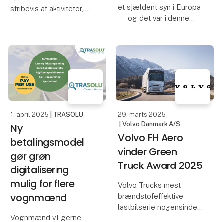
et sjældent syn i Europa
stribevis af aktiviteter,
— og det var i denne
interessante debatter og
banebrydende tid, at
lærerige oplæg er i
Georg Anneberg begav
vente på Transport
sig ud på vejene med en
2025, hvor innovative
enkelt Chevrolet-lastbil
tiltag og branchens
og en visionær ånd.
udvikling i det hele taget
Hundrede år sene
er i c
1. april 2025
| TRASOLU
29. marts 2025
| Volvo Danmark A/S
Ny
Volvo FH Aero
betalingsmodel
vinder Green
gør grøn
Truck Award 2025
digitalisering
mulig for flere
Volvo Trucks mest
vognmænd
brændstofeffektive
lastbilserie nogensinde
Vognmænd vil gerne
– Volvo FH Aero – er