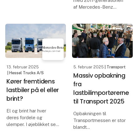
med 2011-generationen
lastbilsproducent.
af Mercedes-Benz
Actros, har on-board
Mercedes-Benz eActr
enheden, som opkobler
køretøjerne digitalt,
medvirket til, at de
professionelle kunder
markant har forbedret
både sik
13. februar 2025
5. februar 2025
| Transport
| Hessel Trucks A/S
Massiv opbakning
Kører fremtidens
fra
lastbiler på el eller
lastbilimportørerne
brint?
til Transport 2025
El og brint har hver
Opbakningen til
deres fordele og
Transportmessen er stor
ulemper. I øjeblikket ser
blandt
det mest lovende ud for
lastbilimportørerne, der
el-lastbilerne, hvor