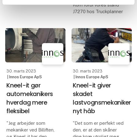
Kom forbi vores stand
Et nyt og
J7270 hos Truckplanner
revolutionerende,
patenteret produkt, der
nedbringer udgifterne
ved arbejdet med op
mod 70%.
Ved korrekt asfalt-
tykkelse, sikres
30. marts 2023
30. marts 2023
| Innos Europe ApS
| Innos Europe ApS
Kneel-it gør
Kneel-it giver
automekanikers
skadet
hverdag mere
lastvognsmekaniker
fleksibel
nyt håb
"Jeg arbejder som
"Det som er perfekt ved
mekaniker ved Billiften,
den, er at den skåner
og Kneel-it har den
dine knæ utroligt meget.