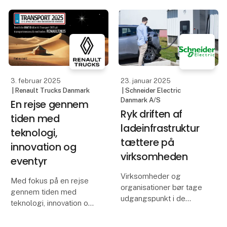
forventningsfulde ser
batteriteknologien
frem til årets udgave af
stadig forbedres, og
Skandinaviens førende
infrastrukturen
transportmesse.
udbygges hastigt. Brint
Transport 2025 finder
har sine fo
sted i MCH Messecente
3. februar 2025
23. januar 2025
| Renault Trucks Danmark
| Schneider Electric
Danmark A/S
En rejse gennem
Ryk driften af
tiden med
ladeinfrastruktur
teknologi,
tættere på
innovation og
virksomheden
eventyr
Virksomheder og
Med fokus på en rejse
organisationer bør tage
gennem tiden med
udgangspunkt i de
teknologi, innovation og
bygninger og den
eventyr, inviterer Renault
elektriske kapacitet, de
Trucks på en helt særlig