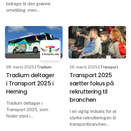
bidrage til den grønne
kåret som vinder af
omstilling, men
“Green Truck Award
manglende likvider og
2025”. Volvo FH Aero
overansøgte støttepuljer
byder på en kombination
gør det svært at komme
af god aerodynamik og
i gang. TRASOLU
en effektiv
lancerer nu en fleksibel
betalingsmodel, der gør
klimave
28. marts 2025
| Tradium
26. marts 2025
| Transport
Tradium deltager
Transport 2025
i Transport 2025 i
sætter fokus på
Herning
rekruttering til
branchen
Tradium deltager i
Transport 2025, som
I en vigtig indsats for at
finder sted i
styrke rekrutteringen til
Messecenter Herning fra
transportbranchen
den 3. til 5. april. På
sætter Transport 2025