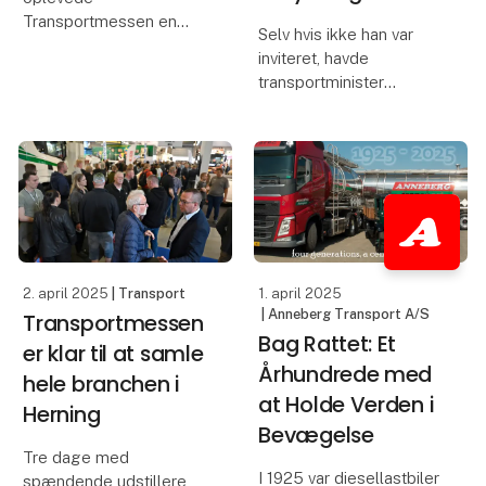
Transportmessen en
Selv hvis ikke han var
besøgsfremgang på
inviteret, havde
22% i forhold til 2023-
transportminister
udgaven af messen, og
Thomas Danielsen
det kunne mærkes hos
indfundet sig på
udstillerne, der beretter
Transport 2025 -
om tre særdeles
messen tjener nemlig
udbytterige dage.
som et afgørende
Skandin
bindeled mellem
branchen og politikerne.
Det var blan
2. april 2025
| Transport
1. april 2025
| Anneberg Transport A/S
Transportmessen
Bag Rattet: Et
er klar til at samle
Århundrede med
hele branchen i
at Holde Verden i
Herning
Bevægelse
Tre dage med
I 1925 var diesellastbiler
spændende udstillere,