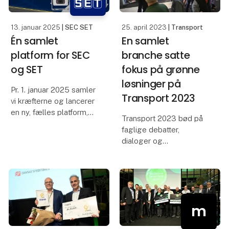
Hos Wür
13. januar 2025
| SEC SET
25. april 2023
| Transport
Én samlet
En samlet
platform for SEC
branche satte
og SET
fokus på grønne
løsninger på
Pr. 1. januar 2025 samler
Transport 2023
vi kræfterne og lancerer
en ny, fælles platform,
Transport 2023 bød på
som kombinerer det
faglige debatter,
bedste fra SEC og SET.
dialoger og
Vi har skabt en
produktdemonstrationer
opdateret og
med fokus på
brugervenlig
fremtidens grønne
forhandlerwebshop, der
transportløsninger.
sikrer jer et endn
m
23.778 fagfolk lagde
vejen forbi Transport