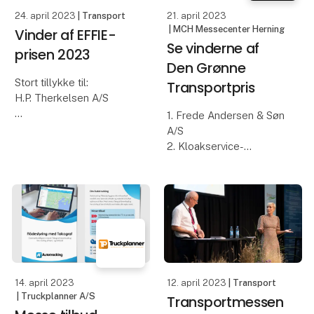
2023 og gik på
24. april 2023
| Transport
21. april 2023
opdagelse bla
| MCH Messecenter Herning
Vinder af EFFIE-
Se vinderne af
prisen 2023
Den Grønne
Stort tillykke til:
Transportpris
H.P. Therkelsen A/S
1. Frede Andersen & Søn
På Transportmessens
A/S
åbningsdag torsdag d.
2. Kloakservice-
20. april blev vinderen af
virksomheden Leif M
årets EFFIE-pris kåret
Jensen
på Transportmessen.
3. Bryde & Sønner A/S -
Vinderen gratuleres med
Flytte- og
kr. 20.000,- som vi
logistikløsninger
Torsdag d. 20. april blev
vinderne af Den Grønne
14. april 2023
12. april 2023
| Transport
Transportpr
| Truckplanner A/S
Transportmessen