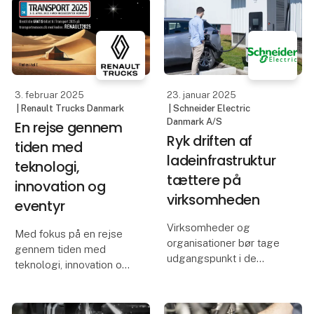
frem til årets udgave af
stadig forbedres, og
Skandinaviens førende
infrastrukturen
transportmesse.
udbygges hastigt. Brint
Transport 2025 finder
har sine fo
sted i MCH Messecente
3. februar 2025
23. januar 2025
| Renault Trucks Danmark
| Schneider Electric
Danmark A/S
En rejse gennem
Ryk driften af
tiden med
ladeinfrastruktur
teknologi,
tættere på
innovation og
virksomheden
eventyr
Virksomheder og
Med fokus på en rejse
organisationer bør tage
gennem tiden med
udgangspunkt i de
teknologi, innovation og
bygninger og den
eventyr, inviterer Renault
elektriske kapacitet, de
Trucks på en helt særlig
allerede har, inden de
rejse til Transport 2025.