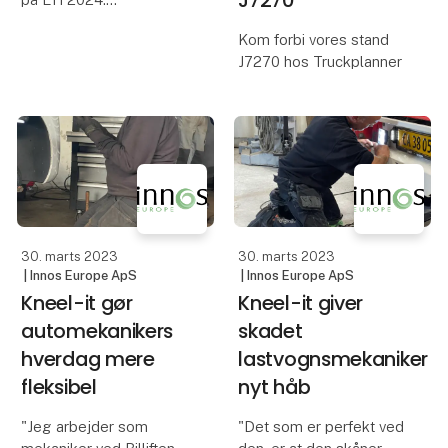
Kom forbi vores stand
Et nyt og
J7270 hos Truckplanner
revolutionerende,
patenteret produkt, der
nedbringer udgifterne
ved arbejdet med op
mod 70%.
Ved korrekt asfalt-
tykkelse, sikres
30. marts 2023
30. marts 2023
| Innos Europe ApS
| Innos Europe ApS
Kneel-it gør
Kneel-it giver
automekanikers
skadet
hverdag mere
lastvognsmekaniker
fleksibel
nyt håb
"Jeg arbejder som
"Det som er perfekt ved