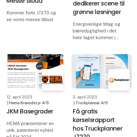
Messe tilbud
dedikerer scene til
grønne løsninger
Kommer forbi J7270 og
se vores messe tilbud
Energivenlige tiltag og
bæredygtighed i det
hele taget kommer i
centrum på Grøn
Transport-scenen, der
på årets udgave af
Transportmessen byder
på en lang række oplæg
og debatter om grønne
løsninger. T
12. april 2023
5. april 2023
| Hema Kranudstyr A/S
| Truckplanner A/S
JKM Basegrader
Få gratis
kørselsrapport
HEMA præsenterer en
hos Truckplanner
unik, patenteret nyhed
J7270
på EH 2024.