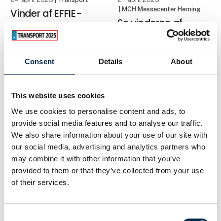
opdagelse bla
| MCH Messecenter Herning
Vinder af EFFIE-
Se vinderne af
prisen 2023
Den Grønne
Stort tillykke til:
Transportpris
H.P. Therkelsen A/S
Consent
Details
About
1. Frede Andersen & Søn
På Transportmessens
A/S
åbningsdag torsdag d.
2. Kloakservice-
This website uses cookies
20. april blev vinderen af
virksomheden Leif M
We use cookies to personalise content and ads, to
årets EFFIE-pris kåret
Jensen
på Transportmessen.
provide social media features and to analyse our traffic.
3. Bryde & Sønner A/S -
Vinderen gratuleres med
Flytte- og
We also share information about your use of our site with
kr. 20.000,- som vi
logistikløsninger
our social media, advertising and analytics partners who
may combine it with other information that you’ve
Torsdag d. 20. april blev
provided to them or that they’ve collected from your use
vinderne af Den Grønne
of their services.
14. april 2023
12. april 2023
| Transport
Transportpr
| Truckplanner A/S
Transportmessen
Messe tilbud
dedikerer scene til
Consent