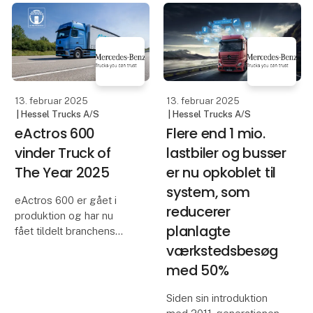
myPallet handler vi med
klar til at blive vist frem
over 40.000 paller om
på Transport 2023.
måneden, og går især
Scania kommer i år til
op i at få genanvendt så
Herning med et stæ
meget
13. februar 2025
13. februar 2025
| Hessel Trucks A/S
| Hessel Trucks A/S
eActros 600
Flere end 1 mio.
vinder Truck of
lastbiler og busser
The Year 2025
er nu opkoblet til
system, som
eActros 600 er gået i
reducerer
produktion og har nu
planlagte
fået tildelt branchens
mest prestigefulde
værkstedsbesøg
lastbilpris. Det gør
med 50%
samtidigt Mercedes-
Benz Trucks til den mest
Siden sin introduktion
vindende