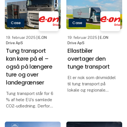
undervisningen. Den nye
Skandinaviens førende
teknologi er en ambitiøs
transportmesse samler
og vigtig investering i
toneangivende aktører
grøn transport – og så
Case
Case
skaber den et s
19. februar 2025
| E.ON
19. februar 2025
| E.ON
Drive ApS
Drive ApS
Tung transport
Ellastbiler
kan køre på el –
overtager den
også på længere
tunge transport
ture og over
El er nok som drivmiddel
landegrænser
til tung transport på
lokale og regionale
Tung transport står for 6
ruter. Det er E.ON,
% af hele EU’s samlede
Einride og Oatlys
CO2-udledning. Derfor
samarbejde et bevis på.
er det vigtigere end
Resultatet er nemlig
nogensinde at omstille
tilfredse chauffører,
den del af