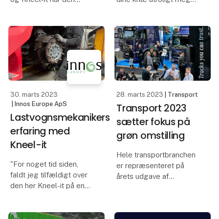
funktion i min dagligdag,
Det er ikke bare på
at den fungerer som
forsiden, det er også i
kontorernes
dine led. Jeg er 54 år og
hæve-/sænkeborde, når
er blevet opereret i
den kombineres med en
begge knæ. Jeg kan
billift. Det er virkelig
mærke at når jeg sæ
smart at k
30. marts 2023
28. marts 2023
| Transport
| Innos Europe ApS
Transport 2023
Lastvognsmekanikers
sætter fokus på
erfaring med
grøn omstilling
Kneel-it
Hele transportbranchen
"For noget tid siden,
er repræsenteret på
faldt jeg tilfældigt over
årets udgave af
den her Kneel-it på en
Transportmessen, der
Youtube video, hvor jeg
således byder på både
tænkte; ”det ser da fedt
busser, taxier, varebiler
nok ud”. Efter noget tid,