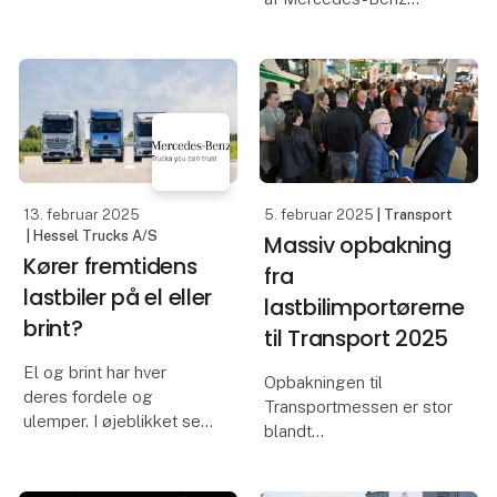
Actros, har on-board
Mercedes-Benz eActr
enheden, som opkobler
køretøjerne digitalt,
medvirket til, at de
professionelle kunder
markant har forbedret
både sik
13. februar 2025
5. februar 2025
| Transport
| Hessel Trucks A/S
Massiv opbakning
Kører fremtidens
fra
lastbiler på el eller
lastbilimportørerne
brint?
til Transport 2025
El og brint har hver
Opbakningen til
deres fordele og
Transportmessen er stor
ulemper. I øjeblikket ser
blandt
det mest lovende ud for
lastbilimportørerne, der
el-lastbilerne, hvor
forventningsfulde ser
batteriteknologien