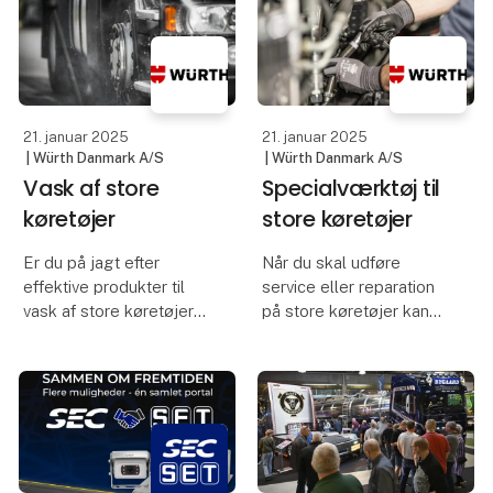
køber ladestandere til
elbiler. Ved at knytte
Med to måneder til
ladestanderne tættere til
Transport 2025, er
drift
forberedelserne i
21. januar 2025
21. januar 2025
| Würth Danmark A/S
| Würth Danmark A/S
Vask af store
Specialværktøj til
køretøjer
store køretøjer
Er du på jagt efter
Når du skal udføre
effektive produkter til
service eller reparation
vask af store køretøjer?
på store køretøjer kan
Würth har et stort udvalg
du af og til støde på en
af produkter til vask og
udfordring, hvor du kan
pleje af køretøjer, så du
have brug for et særligt
kan komme hele vejen
værktøj designet til
rundt i de forskellige
netop den specifikke
faser af
opgave.
Hos Wür