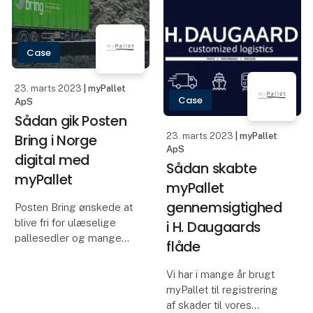
og lastbiler og med
uden jeg har sagt noget,
flere end 350 udstillere
køber mester én, hvor
nærmer sig niveauet fra
jeg tæn
før
Case
23. marts 2023
| myPallet
Case
ApS
Sådan gik Posten
Bring i Norge
23. marts 2023
| myPallet
ApS
digital med
Sådan skabte
myPallet
myPallet
gennemsigtighed
Posten Bring ønskede at
blive fri for ulæselige
i H. Daugaards
pallesedler og mange
flåde
mandetimer brugt på
manuelt palleregnskab,
Vi har i mange år brugt
og søgte derfor en
myPallet til registrering
digital løsning der kunne
af skader til vores