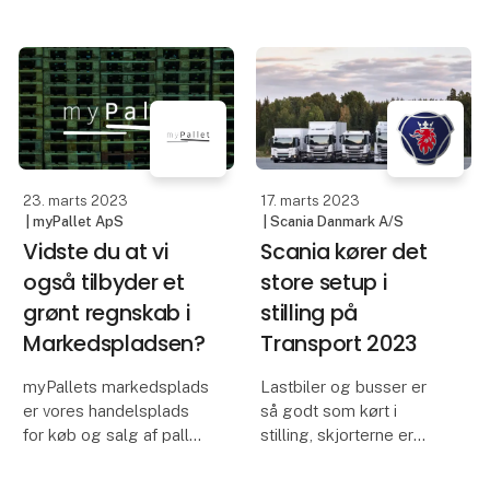
indfri deres krav.
trailerflåde for at skabe
mere gennemsigtighed i
myPallet emballagesty
dagligdagen.
Skader kan ikke længere
"skjules", da der laves
en rapport for hver
23. marts 2023
17. marts 2023
| myPallet ApS
| Scania Danmark A/S
Vidste du at vi
Scania kører det
også tilbyder et
store setup i
grønt regnskab i
stilling på
Markedspladsen?
Transport 2023
myPallets markedsplads
Lastbiler og busser er
er vores handelsplads
så godt som kørt i
for køb og salg af paller
stilling, skjorterne er
og anden
strøget, og det store
transportemballage. I
tjubang-setup er næsten