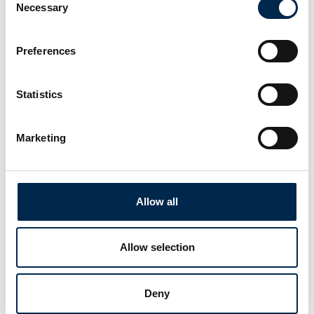
Necessary
grønne løsninger
Selection
Kommer forbi J7270 og
se vores messe tilbud
Energivenlige tiltag og
Preferences
bæredygtighed i det
hele taget kommer i
centrum på Grøn
Statistics
Transport-scenen, der
på årets udgave af
Transportmessen byder
Marketing
på en lang række oplæg
og debatter om grønne
løsninger. T
Allow all
12. april 2023
5. april 2023
| Hema Kranudstyr A/S
| Truckplanner A/S
JKM Basegrader
Få gratis
Allow selection
kørselsrapport
HEMA præsenterer en
hos Truckplanner
unik, patenteret nyhed
Deny
J7270
på EH 2024.