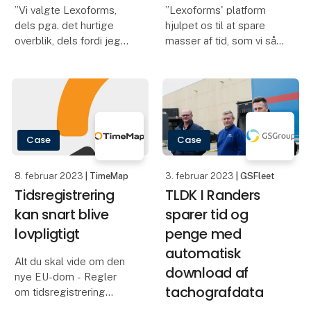
”Vi valgte Lexoforms,
”Lexoforms' platform
dels pga. det hurtige
hjulpet os til at spare
overblik, dels fordi jeg
masser af tid, som vi så
her kunne dele og
kan bruge på vores
tildele forskellige
kerneforretning.
opgaver til mine 8
Hos Kendskab vil vi helst
medarbejdere.
bruge tiden på vores
kunder, og det vi er
I GDPR-håndteringen er
gode til, nemlig online m
Case
Case
der mange processer,
men Lexoforms
8. februar 2023
| TimeMap
3. februar 2023
| GSFleet
Tidsregistrering
TLDK I Randers
kan snart blive
sparer tid og
lovpligtigt
penge med
automatisk
Alt du skal vide om den
download af
nye EU-dom - Regler
tachografdata
om tidsregistrering