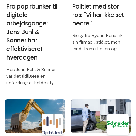
Fra papirbunker til
Politiet med stor
digitale
ros: "Vi har ikke set
arbejdsgange:
bedre."
Jens Buhl &
Ricky fra Byens Rens fik
Sønner har
sin firmabil stjålet, men
effektiviseret
fandt frem til bilen og
andre tyvekoster via
hverdagen
OptiUnit's
trackingsystem.
Hos Jens Buhl & Sønner
var det tidligere en
udfordring at holde styr
på arbejdsopgaver,
tidsregistrering og
dokumentation. De
traditionelle metoder
med papirnotater og
manuelle indtastninger
tog tid o