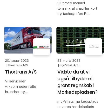
Slut med manuel
I 2019 Fastslog EU, at
tømning af chauffør-kort
arbejdsgiveren har pligt
og tachografer: Et
til at registrere alle
samarbejde mellem
medarbejderes
GSGroup og
arbejdstid hver dag med
Tungvognsspecialisten
fokus på et objektivt gr
giver TLDK overblik over
køre-hviletiden. Det
sparer tid - og penge på
bødekontoen.
20. januar 2023
23. marts 2023
”T
| Thortrans A/S
| myPallet ApS
Thortrans A/S
Vidste du at vi
også tilbyder et
Vi servicerer
grønt regnskab i
virksomheder i alle
Markedspladsen?
brancher og
tilrettelægger
myPallets markedsplads
førsteklasses
er vores handelsplads
transportløsninger, der