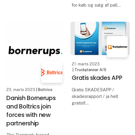
for køb og salg af paller
tilgodeser ethvert
og anden
ønske.
transportemballage. I
myPallet handler vi med
Thortrans ambition er at
over 40.000 paller om
være bedst på sit
måneden, og går især
område, både når det
op i at få genanvendt så
gælder v
meget
21. marts 2023
| Truckplanner A/S
Gratis skades APP
Gratis SKADESAPP /
23. marts 2023
| Boltrics
Danish Bornerups
skadesrapport / ja helt
gratis!!
and Boltrics join
Truckplanner 100%
forces with new
danskejet TMS-
partnership
leverandør, vi forsætter
uddeling af gratis gave
The Denmark-based