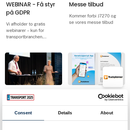
WEBINAR - Få styr
Messe tilbud
på GDPR
Kommer forbi J7270 og
se vores messe tilbud
Vi afholder to gratis
webinarer – kun for
transportbranchen.
GDPR er vigtigt. Ikke kun
fordi det er lovpligtigt.
Men fordi det handler
om at passe på andre
folks data!
Som virksomhed er det
12. april 2023
| Transport
5. april 2023
vig
| Truckplanner A/S
Transportmessen
Få gratis
dedikerer scene til
Consent
Details
About
kørselsrapport
grønne løsninger
hos Truckplanner
Energivenlige tiltag og