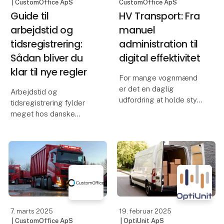
| CustomOffice ApS
CustomOffice ApS
Guide til
HV Transport: Fra
arbejdstid og
manuel
tidsregistrering:
administration til
Sådan bliver du
digital effektivitet
klar til nye regler
For mange vognmænd
er det en daglig
Arbejdstid og
udfordring at holde styr
tidsregistrering fylder
på opgaver,
meget hos danske
tidsregistrering og
virksomheder lige nu, og
dokumentation, mens de
med god grund. Snart
samtidig skal sikre en
træder nye lovkrav om
effektiv drift. HV
tidsregistrering i kraft,
Transport stod med
hvilket betyder, at
netop disse udfordringe
mange virksomheder nu
skal have
7. marts 2025
19. februar 2025
| CustomOffice ApS
| OptiUnit ApS