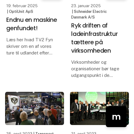
19. februar 2025
23. januar 2025
| OptiUnit ApS
| Schneider Electric
Danmark A/S
Endnu en maskine
Ryk driften af
genfundet!
ladeinfrastruktur
Læs her hvad TV2 Fyn
tættere på
skriver om en af vores
virksomheden
ture til udlandet efter
stjålet materiel.
Virksomheder og
organisationer bør tage
udgangspunkt i de
bygninger og den
elektriske kapacitet, de
allerede har, inden de
køber ladestandere til
elbiler. Ved at knytte
m
ladestanderne tættere til
drift
25. april 2023
| Transport
21. april 2023