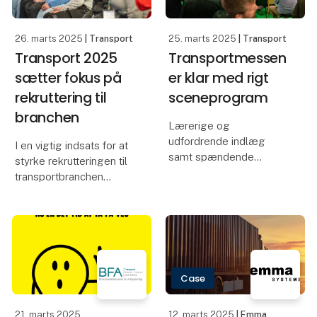
Universal Transport er et
logistikfirma, de
26. marts 2025
| Transport
25. marts 2025
| Transport
Transport 2025
Transportmessen
sætter fokus på
er klar med rigt
rekruttering til
sceneprogram
branchen
Lærerige og
udfordrende indlæg
I en vigtig indsats for at
samt spændende
styrke rekrutteringen til
debatter om blandt
transportbranchen
andet fremtidens
sætter Transport 2025
transport og
stor fokus på at tiltrække
bæredygtige drivmidler
nye talenter. Mere end
er i vente, når
60 relevante skoler er
Skandinaviens førende
blevet inviteret til
transportmesse samler
messen, og he
Case
toneangivende aktører
21. marts 2025
12. marts 2025
| Emma