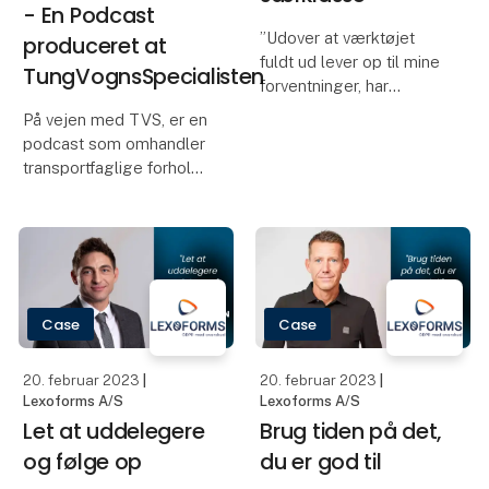
- En Podcast
”Udover at værktøjet
produceret at
fuldt ud lever op til mine
TungVognsSpecialisten
forventninger, har
Lexoforms været gode
På vejen med TVS, er en
til at give support og
podcast som omhandler
følge op på, om jeg har
transportfaglige forhold.
forstået det hele.
Her vil vi blandt andet
Lexoforms gør det mere
drøfte køre- og
overskueligt, og er
hviletidsreglerne,
Arbejdstidsreglerne, EU-
reglerne, informationer
Case
Case
fra FærdselsStyre
20. februar 2023
|
20. februar 2023
|
Lexoforms A/S
Lexoforms A/S
Let at uddelegere
Brug tiden på det,
og følge op
du er god til