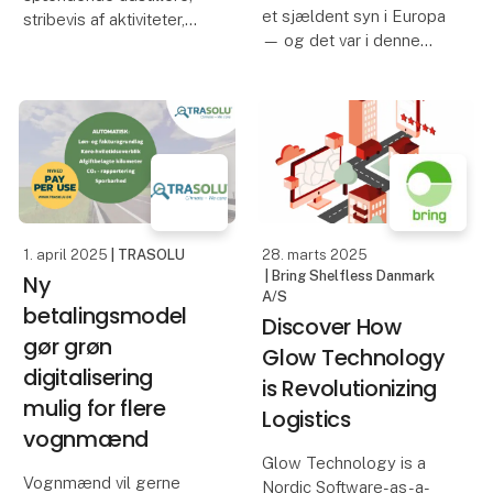
et sjældent syn i Europa
stribevis af aktiviteter,
— og det var i denne
interessante debatter og
banebrydende tid, at
lærerige oplæg er i
Georg Anneberg begav
vente på Transport
sig ud på vejene med en
2025, hvor innovative
enkelt Chevrolet-lastbil
tiltag og branchens
og en visionær ånd.
udvikling i det hele taget
Hundrede år sene
er i c
1. april 2025
| TRASOLU
28. marts 2025
| Bring Shelfless Danmark
Ny
A/S
betalingsmodel
Discover How
gør grøn
Glow Technology
digitalisering
is Revolutionizing
mulig for flere
Logistics
vognmænd
Glow Technology is a
Vognmænd vil gerne
Nordic Software-as-a-