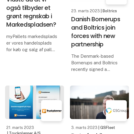
også tilbyder et
23. marts 2023
| Boltrics
grønt regnskab i
Danish Bornerups
Markedspladsen?
and Boltrics join
forces with new
myPallets markedsplads
partnership
er vores handelsplads
for køb og salg af paller
og anden
The Denmark-based
transportemballage. I
Bornerups and Boltrics
myPallet handler vi med
recently signed a
over 40.000 paller om
strategic partnership.
måneden, og går især
Together, they enter the
op i at få genanvendt så
Danish logistics market
meget
with the 3PL Dynamics
solution from Boltrics.
With the partnership, B
21. marts 2023
3. marts 2023
| GSFleet
| Truckplanner A/S