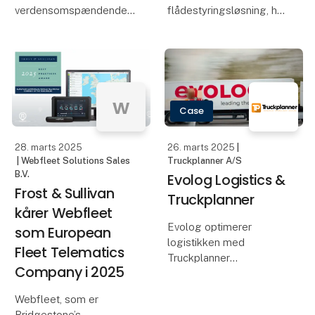
verdensomspændende
flådestyringsløsning, har
flådestyringsløsning, har
indgået samarbejde
netop opnået
med den førende
guldmedajlestatus hos
skandinaviske
EcoVadis for 2024.
trailerproducent Krone
EcoVadis er en global
om at tilbyde en
w
organisation, der
integreret
Case
vurderer virksomheders
telematikløsning for
bæred
trailere genne
28. marts 2025
26. marts 2025
|
| Webfleet Solutions Sales
Truckplanner A/S
B.V.
Evolog Logistics &
Frost & Sullivan
Truckplanner
kårer Webfleet
Evolog optimerer
som European
logistikken med
Fleet Telematics
Truckplanner
Company i 2025
Evolog Logistix A/S tog
Truckplanner til sig fra
Webfleet, som er
virksomhedens første
Bridgestone’s