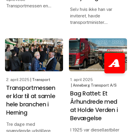
Transportmessen en
Selv hvis ikke han var
besøgsfremgang på
inviteret, havde
22% i forhold til 2023-
transportminister
udgaven af messen, og
Thomas Danielsen
det kunne mærkes hos
indfundet sig på
udstillerne, der beretter
Transport 2025 -
om tre særdeles
messen tjener nemlig
udbytterige dage.
som et afgørende
Skandin
bindeled mellem
branchen og politikerne.
Det var blan
2. april 2025
| Transport
1. april 2025
| Anneberg Transport A/S
Transportmessen
Bag Rattet: Et
er klar til at samle
Århundrede med
hele branchen i
at Holde Verden i
Herning
Bevægelse
Tre dage med
I 1925 var diesellastbiler
spændende udstillere,