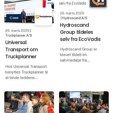
Kommune, hvor man
(TMS), hvilket har lettet
med 8 selskaber bl.a.
de administrative
dækker over el, vand,
26. marts 2025
arbejdsgange i forhold
Case
| Hydroscand A/S
til or
Hydroscand
Group tildeles
26. marts 2025
|
Truckplanner A/S
sølv fra EcoVadis
Universal
Transport om
Hydroscand Group er
blevet tildelt en
Truckplanner
sølvmedalje fra
EcoVadis for sit arbejde
Hos Universal Transport
med bæredygtighed. En
benyttes Truckplanner til
anerkendelse og
at binde leddene
medalje, der bekræfter,
sammen både i egen
at Hydroscand Group
forretning og til nem
bevidst og aktivt
integration med
arbejder for en bæred
samarbejdspartnere og
kunder.