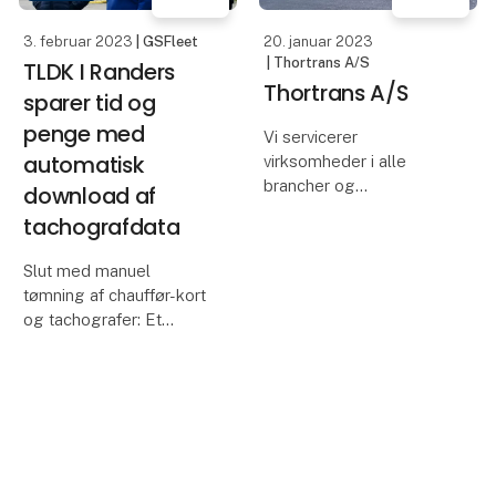
3. februar 2023
| GSFleet
20. januar 2023
| Thortrans A/S
TLDK I Randers
Thortrans A/S
sparer tid og
penge med
Vi servicerer
automatisk
virksomheder i alle
brancher og
download af
tilrettelægger
tachografdata
førsteklasses
transportløsninger, der
Slut med manuel
tilgodeser ethvert
tømning af chauffør-kort
ønske.
og tachografer: Et
samarbejde mellem
Thortrans ambition er at
GSGroup og
være bedst på sit
Tungvognsspecialisten
område, både når det
giver TLDK overblik over
gælder v
køre-hviletiden. Det
sparer tid - og penge på
bødekontoen.