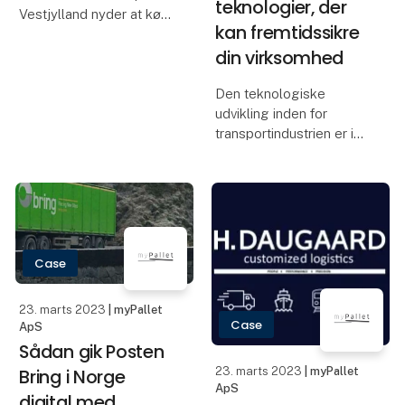
teknologier, der
Vestjylland nyder at køre
kan fremtidssikre
med kran og udføre
din virksomhed
opgaver for sine kunder.
Nu styrer han sin
virksomheds
Den teknologiske
administrative funktioner
udvikling inden for
med fire lastbiler og tre
transportindustrien er i
medarbejdere
overdrive. Nye løsninger,
der enten vil
udkonkurrere eller
fremtidssikre din
virksomhed og
forretningsmodeller,
Case
kommer hele tiden til.
Spø
23. marts 2023
| myPallet
Case
ApS
Sådan gik Posten
Bring i Norge
23. marts 2023
| myPallet
ApS
digital med