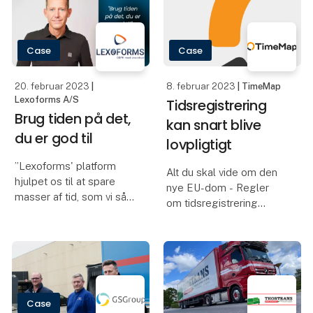
forstået det hele.
medarbejdere.
Lexoforms gør det mere
I GDPR-håndteringen er
Case
Case
overskueligt, og er
der mange processer,
men Lexoforms
20. februar 2023
|
8. februar 2023
| TimeMap
Lexoforms A/S
Tidsregistrering
Brug tiden på det,
kan snart blive
du er god til
lovpligtigt
”Lexoforms' platform
Alt du skal vide om den
hjulpet os til at spare
nye EU-dom - Regler
masser af tid, som vi så
om tidsregistrering
kan bruge på vores
kerneforretning.
I 2019 Fastslog EU, at
Hos Kendskab vil vi helst
arbejdsgiveren har pligt
bruge tiden på vores
til at registrere alle
kunder, og det vi er
medarbejderes
gode til, nemlig online m
arbejdstid hver dag med
Case
fokus på et objektivt gr