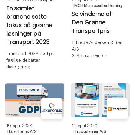
| MCH Messecenter Herning
En samlet
Se vinderne af
branche satte
Den Grønne
fokus på grønne
Transportpris
løsninger på
Transport 2023
1. Frede Andersen & Søn
A/S
Transport 2023 bød på
2. Kloakservice-
faglige debatter,
virksomheden Leif M
dialoger og
Jensen
produktdemonstrationer
3. Bryde & Sønner A/S -
med fokus på
Flytte- og
fremtidens grønne
logistikløsninger
transportløsninger.
Torsdag d. 20. april blev
23.778 fagfolk lagde
vinderne af Den Grønne
vejen forbi Transport
Transportpr
2023 og gik på
19. april 2023
14. april 2023
opdagelse bla
| Lexoforms A/S
| Truckplanner A/S