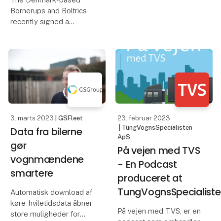
for at hjælpe med
Bornerups and Boltrics
digitaliseringen og give
recently signed a
alle mulighed for at ko
strategic partnership.
Together, they enter the
Danish logistics market
with the 3PL Dynamics
solution from Boltrics.
With the partnership, B
3. marts 2023
| GSFleet
23. februar 2023
| TungVognsSpecialisten
Data fra bilerne
ApS
gør
På vejen med TVS
vognmændene
- En Podcast
smartere
produceret at
TungVognsSpecialist
Automatisk download af
køre-hviletidsdata åbner
På vejen med TVS, er en
store muligheder for