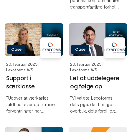
podcast som omhandler
vognmændene:
transportfaglige forhold.
Løsningen kan udvides
med flådestyring,
Her vil vi blandt andet
temperaturovervågning
drøfte køre- og
og visualisering af anden
hviletidsreglerne,
data. Det kan danne
Arbejdstidsreglerne, EU-
grundlag f
reglerne, informationer
Case
Case
fra FærdselsStyre
20. februar 2023
|
20. februar 2023
|
Lexoforms A/S
Lexoforms A/S
Support i
Let at uddelegere
særklasse
og følge op
”Udover at værktøjet
”Vi valgte Lexoforms,
fuldt ud lever op til mine
dels pga. det hurtige
forventninger, har
overblik, dels fordi jeg
Lexoforms været gode
her kunne dele og
til at give support og
tildele forskellige
følge op på, om jeg har
opgaver til mine 8