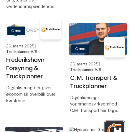
dag. Med et effektivt
verdensomspændende
logistikcenter og
flådestyringssløsning, er
transport via både luft,
blevet kåret til årets
sø, tog og veje er
European Fleet
Case
Telematics Company i
2025 af Frost & Sullivan.
Frost & Sullivan er et
26. marts 2025
|
Case
globalt konsule
Truckplanner A/S
Frederikshavn
26. marts 2025
|
Forsyning &
Truckplanner A/S
Truckplanner
C. M. Transport &
Truckplanner
Digitalisering der giver
økonomisk overblik over
Digitalisering i
kørslerne
vognmandsvirksomhed
Frederikshavn Forsyning
C.M. Transport har taget
A/S er en
Truckplanner til sig som
multiforsyningskoncern
deres transportation
ejet af Frederikshavn
management system