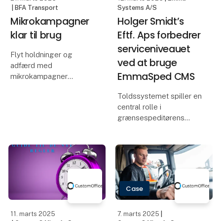
| BFA Transport
Systems A/S
Mikrokampagner
Holger Smidt’s
klar til brug
Eftf. Aps forbedrer
serviceniveauet
Flyt holdninger og
ved at bruge
adfærd med
EmmaSped CMS
mikrokampagner
BFA Transport har
Toldssystemet spiller en
udviklet nogle gode råd
central rolle i
og et sæt materialer til
grænsespeditørens
mikrokampagner til de,
daglige arbejde.
der gerne vil i gang med
Adgang til opdaterede
at kommunikere på en
data, brugervenlig
ny måde. Med mikro
opsætning og
avancerede funktioner er
blandt de vigtigste
Case
egenskaber.
11. marts 2025
7. marts 2025
|
Den danske