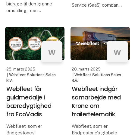
bidrage til den grønne
Service (SaaS) company
omstilling, men
that offers a cutting-
manglende likvider og
edge delivery platform
overansøgte støttepuljer
designed to simplify
gør det svært at komme
complex logistics for
i gang. TRASOLU
customers, logistics
lancerer nu en fleksibel
planners, drivers, and rec
w
w
betalingsmodel, der gør
klimave
28. marts 2025
28. marts 2025
| Webfleet Solutions Sales
| Webfleet Solutions Sales
B.V.
B.V.
Webfleet får
Webfleet indgår
guldmedalje i
samarbejde med
bæredygtighed
Krone om
fra EcoVadis
trailertelematik
Webfleet, som er
Webfleet, som er
Bridgestone’s
Bridgestone’s globale