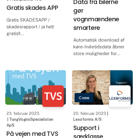
Data fra bilerne
Gratis skades APP
gør
vognmændene
Gratis SKADESAPP /
smartere
skadesrapport / ja helt
gratis!!
Automatisk download af
Truckplanner 100%
køre-hviletidsdata åbner
danskejet TMS-
store muligheder for
leverandør, vi forsætter
vognmændene:
uddeling af gratis gave
Løsningen kan udvides
for at hjælpe med
med flådestyring,
digitaliseringen og give
temperaturovervågning
alle mulighed for at ko
og visualisering af anden
data. Det kan danne
Case
grundlag f
23. februar 2023
20. februar 2023
|
| TungVognsSpecialisten
Lexoforms A/S
ApS
Support i
På vejen med TVS
særklasse