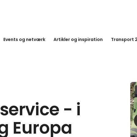
Events og netværk
Artikler og inspiration
Transport 
ervice - i
g Europa