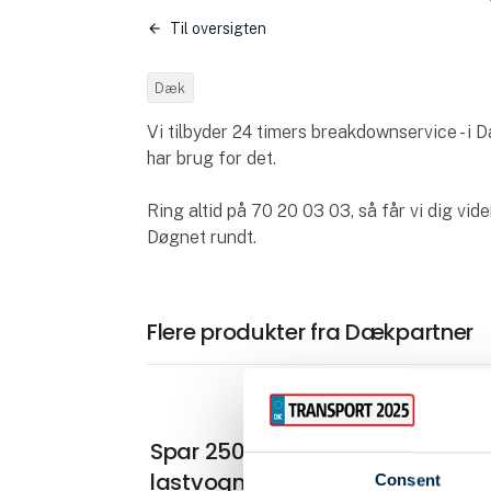
Til oversigten
Dæk
Vi tilbyder 24 timers breakdownservice - i 
har brug for det.
Ring altid på 70 20 03 03, så får vi dig vide
Døgnet rundt.
Flere produkter fra Dækpartner
Spar 250 kr. på nye Michelin
lastvognsdæk - frem til 24.
Consent