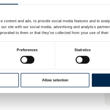
e content and ads, to provide social media features and to analy
 our site with our social media, advertising and analytics partn
Flere kilometer for færre penge:
 provided to them or that they’ve collected from your use of their
Opskæring
Preferences
Statistics
Over 80% af breakdowns
skyldes forkert dæktryk
Allow selection