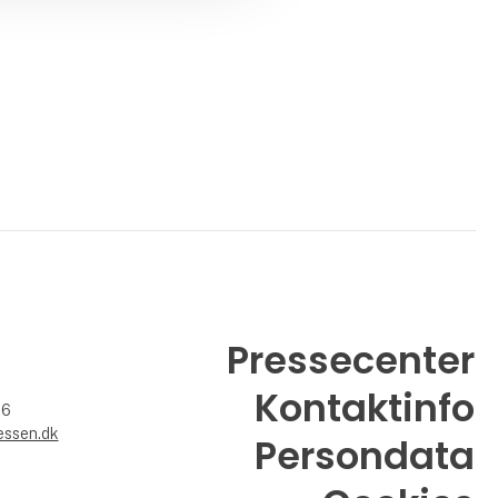
God service er en selvfølgelighed hos os,
også ved dæk nedbrud på landevejen. Ring
70 20 03 03 og vi
Pressecenter
Kontaktinfo
26
essen.dk
Persondata