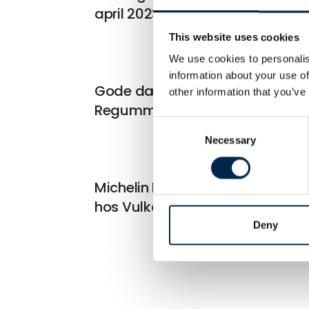
april 2023.
This website uses cookies
We use cookies to personalis
information about your use of
Gode dæk har mere end ét liv:
other information that you’ve
Regummiering
Consent
Necessary
Selection
Michelin Recamic produceres
hos Vulkan i Randers
Deny