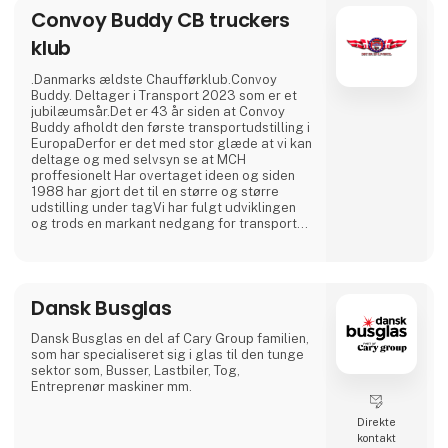
Convoy Buddy CB truckers
klub
.Danmarks ældste Chaufførklub.Convoy
Buddy. Deltager i Transport 2023 som er et
jubilæumsår.Det er 43 år siden at Convoy
Buddy afholdt den første transportudstilling i
EuropaDerfor er det med stor glæde at vi kan
deltage og med selvsyn se at MCH
proffesionelt Har overtaget ideen og siden
1988 har gjort det til en større og større
udstilling under tagVi har fulgt udviklingen
og trods en markant nedgang for transporten
i Danmark er det en glæde at se MCHstabler
et så stort arrangement på benene for
Transport branchen.Vi opfordre vore
medlemmer samt kollegaer til at deltage i
Dansk Busglas
BranchefestenKom forbi Convoy Buddy´s
stand og bliv medlem af Danmark´
Dansk Busglas en del af Cary Group familien,
som har specialiseret sig i glas til den tunge
sektor som, Busser, Lastbiler, Tog,
Entreprenør maskiner mm.
Direkte
kontakt