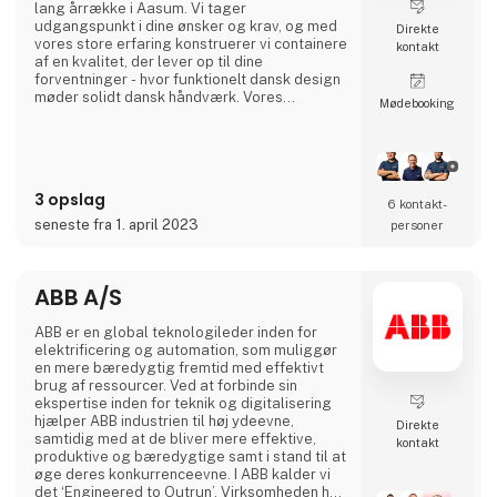
lang årrække i Aasum. Vi tager
udgangspunkt i dine ønsker og krav, og med
Direkte
vores store erfaring konstruerer vi containere
kontakt
af en kvalitet, der lever op til dine
forventninger - hvor funktionelt dansk design
møder solidt dansk håndværk. Vores
Møde­booking
grundige kendskab til materialerne og
fremstilling efter håndværksmæssige
traditioner giver containere af høj og holdbar
kvalitet. Vi anvender udelukkende
anerkendte kvalitets komponenter, når vi
3 opslag
bygger containere. Det vil sige, at
6 kontakt­
seneste fra 1. april 2023
personer
ABB A/S
ABB er en global teknologileder inden for
elektrificering og automation, som muliggør
en mere bæredygtig fremtid med effektivt
brug af ressourcer. Ved at forbinde sin
ekspertise inden for teknik og digitalisering
hjælper ABB industrien til høj ydeevne,
Direkte
samtidig med at de bliver mere effektive,
kontakt
produktive og bæredygtige samt i stand til at
øge deres konkurrenceevne. I ABB kalder vi
det ‘Engineered to Outrun’. Virksomheden har