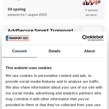
over 140 års historie og mere end 105.000
medarbejdere på verdensplan. ABB’s aktier er
34 opslag
17 kontakt­
noteret på SIX Swiss Exchange (ABBN) og
Nasdaq Stockholm (ABB). www.abb.com
seneste fra 1. august 2025
personer
AddSecure Smart Transport
A/S
AddSecure tilbyder produkter og løsninger til
håndtering af køretøjer, chauffører, varer og
Consent
Details
About
transport. Løsningerne forbinder chauffører,
køretøjer og andre ressourcer for at hjælpe
Direkte
transportvirksomheder med at optimere
kontakt
deres drift og reducere deres omkostninger.
This website uses cookies
Udvikl din virksomhed gennem kraften i
teknologi til forbundne køretøjer, datadrevet
Møde­booking
We use cookies to personalise content and ads, to
intelligens og analyser. Vi hjælper dig med at
digitalisere din flåde og giver dig adgang til
provide social media features and to analyse our traffic.
vigtige data i realtid, så du kan imødekomme
We also share information about your use of our site with
de stadigt stigende krav fra transportkunder,
global e-handel og miljøregler.
our social media, advertising and analytics partners who
4 opslag
6 kontakt­
may combine it with other information that you’ve
seneste fra 30. marts 2023
personer
provided to them or that they’ve collected from your use