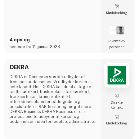
Møde­booking
4 opslag
2 kontakt­
seneste fra 11. januar 2023
personer
DEKRA
DEKRA er Danmarks største udbyder af
transportuddannelser. Vi udbyder kurser i
hele landet. Hos DEKRA kan du bl.a. tage et
lastbilkørekort, buskørekort, taxikørekort,
truckcertifikat, krancertifikat, EU-
efteruddannelsen for både gods- og
Direkte
buschauffører, BAB-kurser og meget mere.
kontakt
DEKRA Business DEKRA Business er din
professionelle udbyder af kurser og
uddannelser inden for ledelse, administration
Møde­booking
og trivsel. Vores kurser og uddannelser
henvender sig både til personer, der allerede
bestrider roller inden for de givne områder