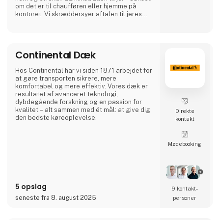
om det er til chaufføren eller hjemme på
kontoret. Vi skræddersyer aftalen til jeres
behov og samler alle jeres ture, bizz'er og
fakturaer ét sted. Hos Brobizz tilbyder vi jer
rabataftaler på tolling i hele Norden, som gør
at du kan få de bedste priser på vejafgifter,
Continental Dæk
broer og
Hos Continental har vi siden 1871 arbejdet for
at gøre transporten sikrere, mere
komfortabel og mere effektiv. Vores dæk er
resultatet af avanceret teknologi,
dybdegående forskning og en passion for
kvalitet – alt sammen med ét mål: at give dig
Direkte
den bedste køreoplevelse.
kontakt
Møde­booking
5 opslag
9 kontakt­
seneste fra 8. august 2025
personer