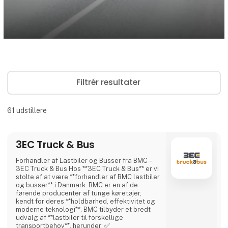
Filtrér resultater
61
udstillere
3EC Truck & Bus
Forhandler af Lastbiler og Busser fra BMC –
3EC Truck & Bus Hos **3EC Truck & Bus** er vi
stolte af at være **forhandler af BMC lastbiler
og busser** i Danmark. BMC er en af de
førende producenter af tunge køretøjer,
kendt for deres **holdbarhed, effektivitet og
moderne teknologi**. BMC tilbyder et bredt
udvalg af **lastbiler til forskellige
transportbehov**, herunder: ✅