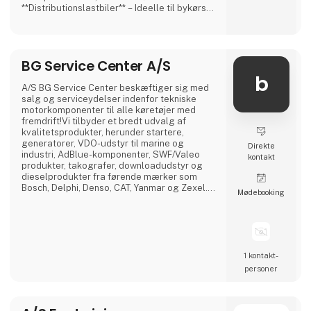
**Distributionslastbiler** – Ideelle til bykørsel
og logistik. ✅ **Anlægslastbiler** – Robuste
og velegnede til krævende arbejdsopgaver.
✅ **Trækkere** – Kraftfulde og effektive til
langdistancetransport. BMC-lastbiler er
BG Service Center A/S
designet med **brændstoføkonomi, sikkerhed
og kom
b
A/S BG Service Center beskæftiger sig med
salg og serviceydelser indenfor tekniske
motorkomponenter til alle køretøjer med
fremdrift!Vi tilbyder et bredt udvalg af
kvalitetsprodukter, herunder startere,
generatorer, VDO-udstyr til marine og
Direkte
industri, AdBlue-komponenter, SWF/Valeo
kontakt
produkter, takografer, downloadudstyr og
dieselprodukter fra førende mærker som
Bosch, Delphi, Denso, CAT, Yanmar og Zexel.Vi
Møde­booking
råder over Nordens største dieselcenter, hvor
vi tilbyder reparation og test af alle
komponenter relateret til diesel indsprøjtning.
1 kontakt­
personer