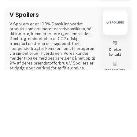
såvel som personer, der ønsker at arbejde
med områderne i deres fremtidige arbejdsliv.
Vi har samlet et stærkt team af und
V Spoilers
V Spoilers er et 100% Dansk innovativt
produkt som optimerer aerodynamikken, så
dit kørertøj kommer lettere igennem vinden.
Genbrug, nedsættelse af CO2 udslip i
transport sektoren er i højsædet, lavt
hængende frugter kommer nemt til brugeren
Direkte
via simpel brug i hverdagen. Vores kunder
kontakt
melder tilbage med besparelser på helt op til
9% af deres brændstofforbrug V Spoilers er
et rigtig godt værktøj for at få eldrevne
Møde­booking
køretøjer til at række længere. Her taler vi
både om varebiler, lastbiler, busser og
personbiler. Der er tale om 15-20% længere
keyboard_arrow_up
rækkevidde. Nogle gange er det de små ting
der gør den store forskel
11 opslag
4 kontakt­
seneste fra 21. februar 2023
personer
DLG FarmPack
DLG FarmPack præsenterer DLG`s