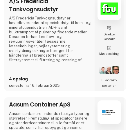
A/S Fredericia
Tankvognsudstyr
A/S Fredericia Tankvognsudstyr er
hovedleverandør af specialudstyr til kemi- og
mineralolieindustrien, ADR- samt
bulktransport af pulver og flydende medier.
Direkte
Desuden forhandles flow,- og
kontakt
reguleringsventiler, læssearme,
læssekoblinger, pejlesystemer og
overfyldningssikringer beregnet for
Møde­booking
håndtering af brændstoffer samt
filtersystemer til filtrering og rensning af
brændstoffer i både civile og militære
installationer. Virksomheden leverer
komplette betankningsmoduler til
4 opslag
anvendelse for Søværnets skibe til
3 kontakt­
betankning af helikoptere om bord på skibe,
seneste fra 16. februar 2023
personer
Forsvarets Redningshelikoptere og til mindre
flyvepladser både private og offentlige.
Aasum Container ApS
Aasum containere finder du i talrige typer og
størrelser. Fremstilling af special­containere
og standard­containere til alle formål er et
speciale, som vi har opbygget gennem en