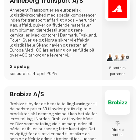
Anneberg Transport A/S
kvalitet, og et hø
Anneberg Transport er en europæisk
logistikvirksomhed med specialkompetencer
inden for transport af farligt gods – herunder
gas, affald, pulver og flydende materialer
som bitumen, tjæredestillater og rene
kemikalier. Med kontorer i Danmark, Tyskland,
Polen, Sverige og Norge sikrer vi effektiv
logistik i hele Skandinavien og resten af
Europa.Med 100 års erfaring og en flåde på
over 400 tankvogne leverer vi
skræddersyede transportløsninger, hvor vi
tilpasser udstyret til kundens behov – og ikke
3 opslag
5 kontakt­
omvendt. Hos Anneberg prioriterer vi
seneste fra 4. april 2025
personer
langvarige partnerskaber og sætter altid
kunden i centrum.
Brobizz A/S
Brobizz tilbyder de bedste tollingløsninger til
de bedste priser. Vi tilbyder gratis digitale
produkter, så I nemt og simpelt kan betale for
jeres tolling i Norden. Brobizz tilbyder både
en Bizz samt betaling via nummerpladen til
både lastbiler, busser og lette køretøjer. Det
Direkte
er vigtigt for os, at vi er med til at sikre en
kontakt
nem og effektiv administration til jer - uanset