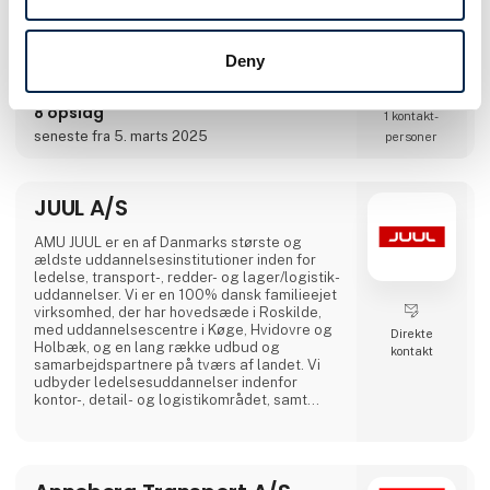
ADHOC EDi og webshop har gjort det lettere
end nogensinde at finde det rigtige produkt
til køretøjet, fælge som TPMS. Den konstante
udvikling af vores produktsortiment, vores
Deny
logistik setup og ikke mindst marketing sikrer
ALCAR DANMARK´s førende rolle på det
danske fælgmarked.I Danmark er den service,
8 opslag
1 kontakt­
der ydes af ALCAR DANMARK bestemt en af
seneste fra 5. marts 2025
personer
grundene til den høje respekt for
virksomheden og dermed også for vores
produkter.Til d
JUUL A/S
AMU JUUL er en af Danmarks største og
ældste uddannelsesinstitutioner inden for
ledelse, transport-, redder- og lager/logistik-
uddannelser. Vi er en 100% dansk familieejet
virksomhed, der har hovedsæde i Roskilde,
med uddannelsescentre i Køge, Hvidovre og
Direkte
Holbæk, og en lang række udbud og
kontakt
samarbejdspartnere på tværs af landet. Vi
udbyder ledelsesuddannelser indenfor
kontor-, detail- og logistikområdet, samt
uddannelser og efteruddannelser inden for
alle transportfaglige områder fx lastbil, bus,
flextrafik, redning, gaffeltruck, farligt gods,
vogntog, taxi, vognmandsuddannelser med
flere. Vi lægger vægt på uddannelser af høj