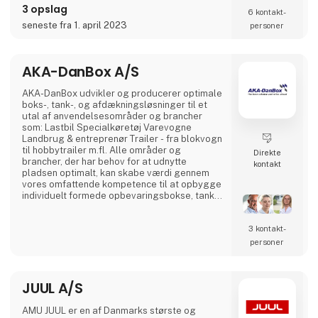
3 opslag
bygger containere. Det vil sige, at
6 kontakt­
seneste fra 1. april 2023
personer
AKA-DanBox A/S
AKA-DanBox udvikler og producerer optimale
boks-, tank-, og afdækningsløsninger til et
utal af anvendelsesområder og brancher
som: Lastbil Specialkøretøj Varevogne
Landbrug & entreprenør Trailer - fra blokvogn
til hobbytrailer m.fl. Alle områder og
Direkte
brancher, der har behov for at udnytte
kontakt
pladsen optimalt, kan skabe værdi gennem
vores omfattende kompetence til at opbygge
individuelt formede opbevaringsbokse, tanke
til væsker, afdækning, m.m. Fra standard- til
skræddersyede løsninger Udover vores
3 kontakt­
produktion af standardprodukter har vi
specialiseret os i at udvikle og fremstille
personer
individuelt kundetilpassede løsninger til
vores kunder. Herved kan v
JUUL A/S
AMU JUUL er en af Danmarks største og