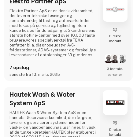
Elektro Partner ApS
Elektro Partner ApS er en dansk virksomhed,
der leverer tekniske løsninger og
specialværktøj til last- og autoværksteder
med fokus på service og fejlfinding. Som
kunde hos os får du adgang til Skandinaviens
største hotline-center med over 10.000 faste
Direkte
brugere.Vores specialværktøj fra TEXA
kontakt
omfatter bl.a. diagnoseudstyr, A/C-
fyldestationer, ADAS-systemer og forskellige
leverandører af dataløsninger. Vi glæder os
til at vise, hvad vi kan tilbyde dit værksted på
Transportmessen 2025.
7 opslag
3 kontakt­
seneste fra 13. marts 2025
personer
Hautek Wash & Water
System ApS
HAUTEK Wash & Water System ApS er en
handels- & servicevirksomhed, der rådgiver,
leverer og servicerer systemer inden for
vaske- og vandbehandlings løsninger, til vask
Direkte
af de tunge køretøjer.HAUTEK blev etableret i
kontakt