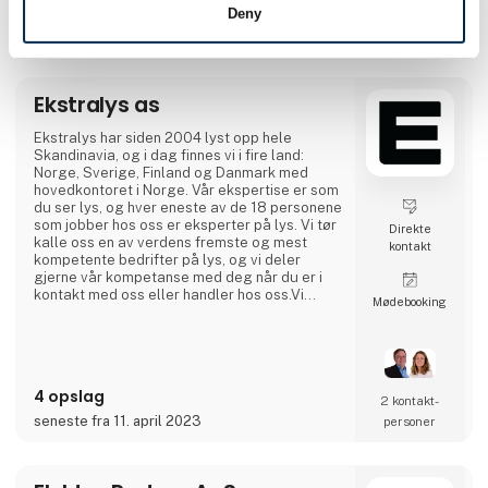
investere i det helt rigtige testudstyr. Med
Deny
Jaltest får vore kunder mulighed for, øget
indtjening med multibrand diagnose udstyr.
Nogle af Nøgleordene hos Egeteknik er tillid
og teamwork. Vi prioriterer, at vore kunder er
glade og tilfredse, samt de til enhver t
Ekstralys as
Ekstralys har siden 2004 lyst opp hele
Skandinavia, og i dag finnes vi i fire land:
Norge, Sverige, Finland og Danmark med
hovedkontoret i Norge. Vår ekspertise er som
du ser lys, og hver eneste av de 18 personene
som jobber hos oss er eksperter på lys. Vi tør
Direkte
kalle oss en av verdens fremste og mest
kontakt
kompetente bedrifter på lys, og vi deler
gjerne vår kompetanse med deg når du er i
kontakt med oss eller handler hos oss.Vi
Møde­booking
gleder oss til å treffe deg på messen!
4 opslag
2 kontakt­
seneste fra 11. april 2023
personer