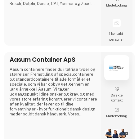
Bosch, Delphi, Denso, CAT, Yanmar og Zexel.Vi
Møde­booking
råder over Nordens største dieselcenter, hvor
vi tilbyder reparation og test af alle
komponenter relateret til diesel indsprøjtning.
1 kontakt­
personer
Aasum Container ApS
Aasum containere finder du i talrige typer og
størrelser. Fremstilling af special­containere
og standard­containere til alle formål er et
speciale, som vi har opbygget gennem en
lang årrække i Aasum. Vi tager
udgangspunkt i dine ønsker og krav, og med
Direkte
vores store erfaring konstruerer vi containere
kontakt
af en kvalitet, der lever op til dine
forventninger - hvor funktionelt dansk design
møder solidt dansk håndværk. Vores
Møde­booking
grundige kendskab til materialerne og
fremstilling efter håndværksmæssige
traditioner giver containere af høj og holdbar
kvalitet. Vi anvender udelukkende
anerkendte kvalitets komponenter, når vi