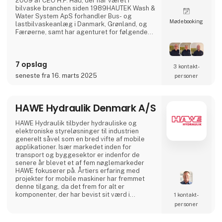
2009 af CEO H.P. Hau, der har været i
bilvaske branchen siden 1989HAUTEK Wash &
Water System ApS forhandler Bus- og
Møde­booking
lastbilvaskeanlæg i Danmark, Grønland, og
Færøerne, samt har agenturet for følgende
produkter: HAUTEK er forhandler af
vaskeanlæg og systemer til DE TUNGE
KØRETØJER fra en af verdens største
7 opslag
producent, det spanske firma ISTOBAL S.A.
3 kontakt­
Anlægget er specielt fremstillet til
seneste fra 16. marts 2025
personer
europæiske & skandinaviske forhold og
beregnet til
HAWE Hydraulik Denmark A/S
HAWE Hydraulik tilbyder hydrauliske og
elektroniske styreløsninger til industrien
generelt såvel som en bred vifte af mobile
applikationer. Især markedet inden for
transport og byggesektor er indenfor de
senere år blevet et af fem nøglemarkeder
HAWE fokuserer på. Årtiers erfaring med
projekter for mobile maskiner har fremmet
denne tilgang, da det frem for alt er
komponenter, der har bevist sit værd i
1 kontakt­
vibrationsudsatte applikationer som fx
personer
betonpumper, der nu anvendes i løsninger til
mobile løsninger.HAWEs løsninger følger et