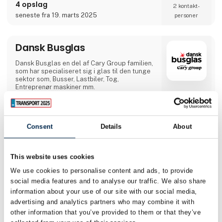
ude i dit firma eller over telefonen, så du
4 opslag
2 kontakt­
sikres den mest optimale hjælp til dine
seneste fra 19. marts 2025
personer
afrensningsopgaver.Kundernes eksisterende
processer danner grundlaget for udvikling af
disse eller
Dansk Busglas
Dansk Busglas en del af Cary Group familien,
som har specialiseret sig i glas til den tunge
sektor som, Busser, Lastbiler, Tog,
Entreprenør maskiner mm.
Direkte
kontakt
Consent
Details
About
Møde­booking
This website uses cookies
We use cookies to personalise content and ads, to provide
4 opslag
social media features and to analyse our traffic. We also share
2 kontakt­
information about your use of our site with our social media,
seneste fra 11. januar 2023
personer
advertising and analytics partners who may combine it with
other information that you’ve provided to them or that they’ve