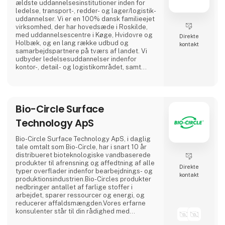
ældste uddannelsesinstitutioner inden for
ledelse, transport-, redder- og lager/logistik-
uddannelser. Vi er en 100% dansk familieejet
virksomhed, der har hovedsæde i Roskilde,
med uddannelsescentre i Køge, Hvidovre og
Direkte
Holbæk, og en lang række udbud og
kontakt
samarbejdspartnere på tværs af landet. Vi
udbyder ledelsesuddannelser indenfor
kontor-, detail- og logistikområdet, samt
uddannelser og efteruddannelser inden for
alle transportfaglige områder fx lastbil, bus,
flextrafik, redning, gaffeltruck, farligt gods,
vogntog, taxi, vognmandsuddannelser med
Bio-Circle Surface
flere. Vi lægger vægt på uddannelser af høj
kvalitet, og et hø
Technology ApS
Bio-Circle Surface Technology ApS, i daglig
tale omtalt som Bio-Circle, har i snart 10 år
distribueret bioteknologiske vandbaserede
produkter til afrensning og affedtning af alle
Direkte
typer overflader indenfor bearbejdnings- og
kontakt
produktionsindustrien.Bio-Circles produkter
nedbringer antallet af farlige stoffer i
arbejdet, sparer ressourcer og energi, og
reducerer affaldsmængden.Vores erfarne
konsulenter står til din rådighed med
personlig og kompetent rådgivning, enten