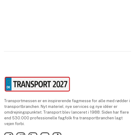
modulært koncept som giver den fleksibilitet
maskinproducenter har brug for, for at
imødekomme kravene fra slutkunden.
Transportmessen er en inspirerende fagmesse for alle med rødder i
transportbranchen. Nyt materiel, nye services og nye idéer er
omdrejningspunktet. Transport blev lanceret i 1988. Siden har flere
end 530.000 professionelle fagfolk fra transportbranchen lagt
vejen forbi.
Facebook
Instagram
LinkedIn
YouTube
TikTok