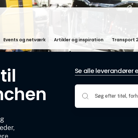
Events og netværk
Artikler og inspiration
Transport 
il
Se alle leverandører e
nchen
og
eder,
ere