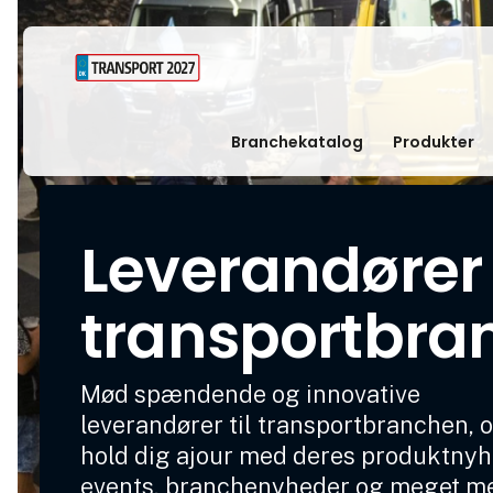
Branchekatalog
Produkter
Leverandører t
transportbra
Mød spændende og innovative
leverandører til transportbranchen, 
hold dig ajour med deres produktnyh
events, branchenyheder og meget m