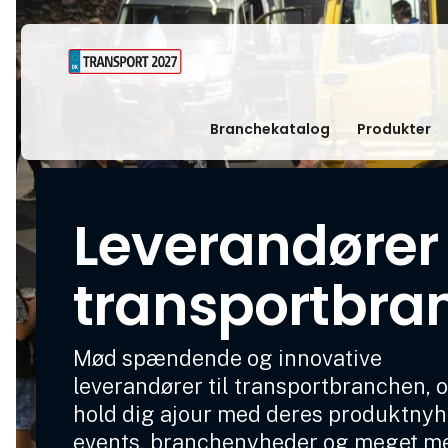
Branchekatalog
Produkter
Leverandører t
transportbra
Mød spændende og innovative
leverandører til transportbranchen, 
hold dig ajour med deres produktnyh
events, branchenyheder og meget m