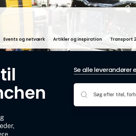
Events og netværk
Artikler og inspiration
Transport 
il
Se alle leverandører e
nchen
og
eder,
ere