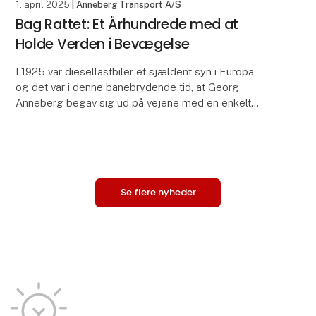
1. april 2025
| Anneberg Transport A/S
Bag Rattet: Et Århundrede med at
Holde Verden i Bevægelse
I 1925 var diesellastbiler et sjældent syn i Europa —
og det var i denne banebrydende tid, at Georg
Anneberg begav sig ud på vejene med en enkelt
Chevrolet-lastbil og en visionær ånd. Hundrede år
sene
Se flere nyheder