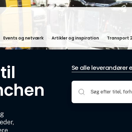
Events og netværk
Artikler og inspiration
Transport 
il
Se alle leverandører e
nchen
og
eder,
ere