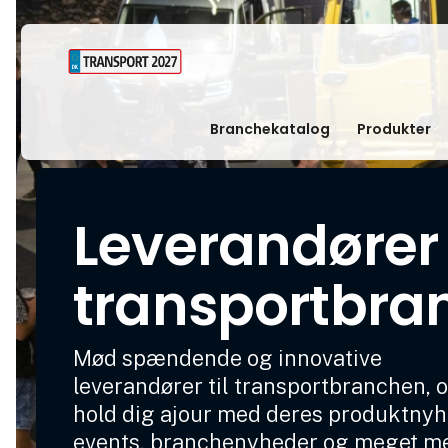
Branchekatalog
Produkter
Leverandører t
transportbra
Mød spændende og innovative
leverandører til transportbranchen, 
hold dig ajour med deres produktnyh
events, branchenyheder og meget m