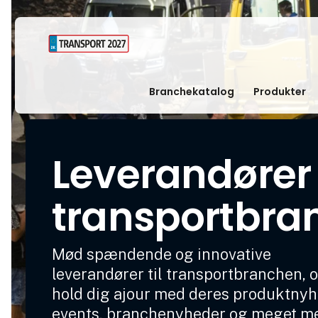
Branchekatalog
Produkter
Leverandører t
transportbra
Mød spændende og innovative
leverandører til transportbranchen, 
hold dig ajour med deres produktnyh
events, branchenyheder og meget m