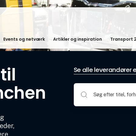
Events og netværk
Artikler og inspiration
Transport 
il
Se alle leverandører e
nchen
og
eder,
ere