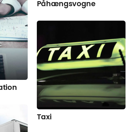
Påhængsvogne
ation
Taxi