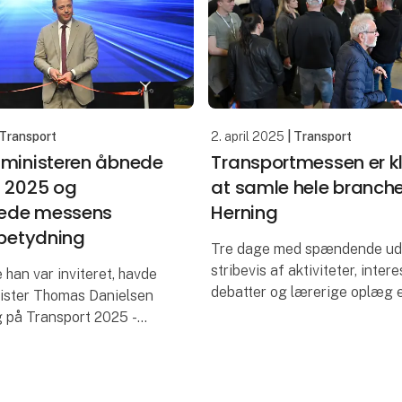
 Transport
2. april 2025
| Transport
tministeren åbnede
Transportmessen er kla
t 2025 og
at samle hele branche
ede messens
Herning
 betydning
Tre dage med spændende udst
stribevis af aktiviteter, inter
e han var inviteret, havde
debatter og lærerige oplæg e
ister Thomas Danielsen
på Transport 2025, hvor inno
g på Transport 2025 -
tiltag og branchens udvikling 
r nemlig som et
hele taget er i c
indeled mellem branchen
e. Det var blan