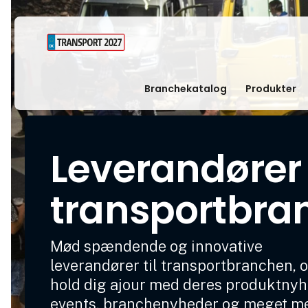
Branchekatalog
Produkter
Leverandører t
transportbra
Mød spændende og innovative
leverandører til transportbranchen, 
hold dig ajour med deres produktnyh
events, branchenyheder og meget m