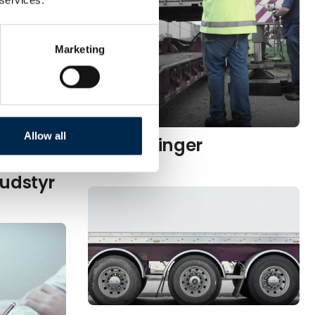
kiner
Marketing
Allow all
Opbygninger
 udstyr