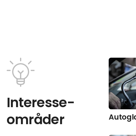
Interesse­
områder
Autogl