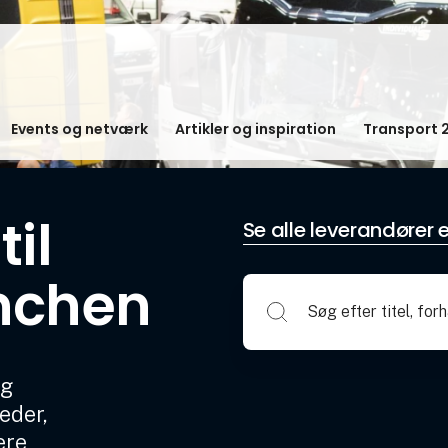
Events og netværk
Artikler og inspiration
Transport 
il
Se alle leverandører e
nchen
og
eder,
ere