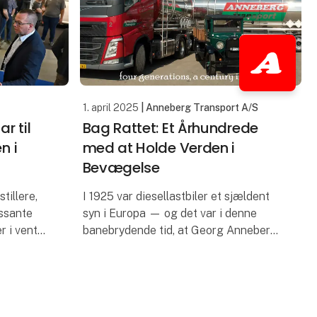
1. april 2025
| Anneberg Transport A/S
r til
Bag Rattet: Et Århundrede
n i
med at Holde Verden i
Bevægelse
illere,
I 1925 var diesellastbiler et sjældent
essante
syn i Europa — og det var i denne
r i vente
banebrydende tid, at Georg Anneberg
vative
begav sig ud på vejene med en enkelt
i det
Chevrolet-lastbil og en visionær ånd.
Hundrede år sene