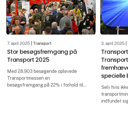
7. april 2025
| Transport
3. april 2025
|
Stor besøgsfremgang på
Transpor
Transport 2025
Transpor
fremhæv
Med 28.903 besøgende oplevede
specielle
Transportmessen en
besøgsfremgang på 22% i forhold til
Selv hvis ikk
2023-udgaven af messen, og det
transportmin
kunne mærkes hos udstillerne, der
indfundet si
beretter om tre særdeles udbytterige
messen tjene
dage. Skandin
afgørende b
og politikern