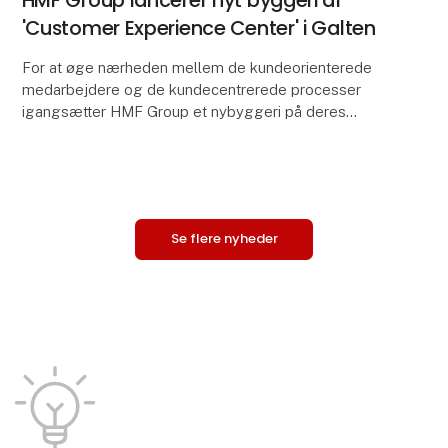
HMF Group lancerer nyt byggeri af
'Customer Experience Center' i Galten
For at øge nærheden mellem de kundeorienterede
medarbejdere og de kundecentrerede processer
igangsætter HMF Group et nybyggeri på deres
nuværende lokation på Frichsvej 35 i Galten, hvor et
produktions
Se flere nyheder