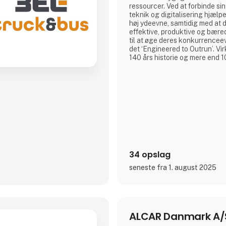
ressourcer. Ved at forbinde sin
teknik og digitalisering hjælpe
høj ydeevne, samtidig med at d
effektive, produktive og bære
til at øge deres konkurrenceev
det ‘Engineered to Outrun’. Virksomheden har over
140 års historie og mere end 
medarbejdere på verdensplan. 
noteret på SIX Swiss Exchan
Stockholm (ABB). www.abb.c
34 opslag
seneste fra 1. august 2025
ALCAR Danmark A/