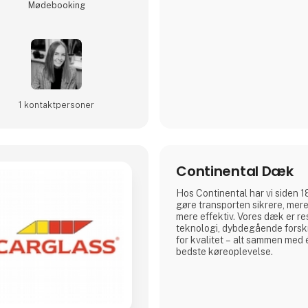
Møde­booking
1 kontakt­personer
Continental Dæk
Hos Continental har vi siden 1
gøre transporten sikrere, mer
mere effektiv. Vores dæk er re
teknologi, dybdegående forsk
for kvalitet – alt sammen med é
bedste køreoplevelse.