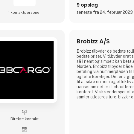
9 opslag
seneste fra 24. februar 2023
1 kontakt­personer
Brobizz A/S
Brobizz tilbyder de bedste toll
bedste priser. Vi tilbyder grati
så I nemt og simpelt kan betale 
Norden. Brobizz tilbyder både
betaling via nummerpladen til 
og lette køretøjer. Det er vigtig
til at sikre en nem og effektiv a
uanset om det er til chaufføre
kontoret. Vi skræddersyer afta
samler alle jeres ture, bizz'er 
Hos Brobizz tilbyder vi jer raba
hele Norden, som gør at du kan
på vejafgifter, broer og
Direkte kontakt