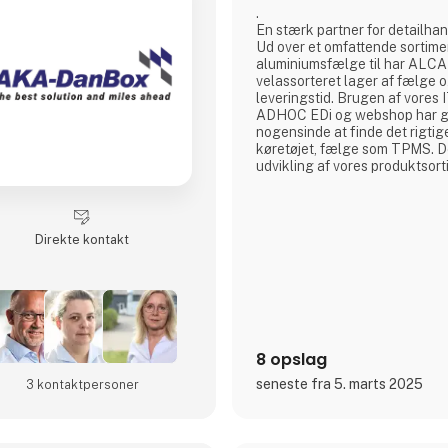
.
En stærk partner for detailha
Ud over et omfattende sortimen
aluminiumsfælge til har AL
velassorteret lager af fælge 
leveringstid. Brugen af vores 
ADHOC EDi og webshop har gjo
nogensinde at finde det rigtige
køretøjet, fælge som TPMS. 
udvikling af vores produktsort
setup og ikke mindst marketi
DANMARK´s førende rolle på 
fælgmarked.
Direkte kontakt
I Danmark er den service, de
DANMARK bestemt en af grund
respekt for virksomheden og 
vores produkt
8 opslag
seneste fra 5. marts 2025
3 kontakt­personer