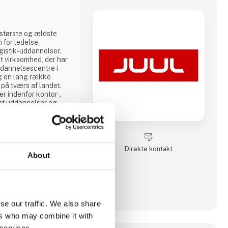
største og ældste
 for ledelse,
ogistik-uddannelser.
t virksomhed, der har
dannelsescentre i
g en lang række
på tværs af landet.
r indenfor kontor-,
amt uddannelser og
e transportfaglige
fik, redning,
og, taxi,
ere. Vi lægger vægt
 og et hø
Direkte kontakt
About
se our traffic. We also share
ers who may combine it with
 services.