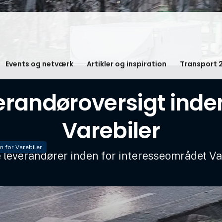
Events og netværk
Artikler og inspiration
Transport 
erandøroversigt inden
Varebiler
n for Varebiler
e leverandører inden for interesseområdet Va