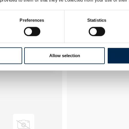
Automobility-X
Vores mission hos AUTOMOBIL
Preferences
Statistics
og markedsføre produkter, der 
rejse i sikkerhed.
TÜV godkendte løsninger ind
til M1/N1 køretøjer. Komplet u
products, såsom elektriske tri
skydedørsåbnere.
Allow selection