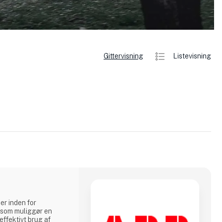
Gittervisning
Listevisning
er inden for
, som muliggør en
ffektivt brug af