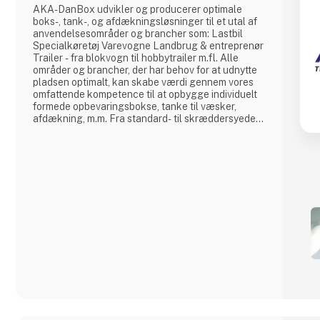
AKA-DanBox udvikler og producerer optimale
boks-, tank-, og afdækningsløsninger til et utal af
anvendelsesområder og brancher som: Lastbil
Specialkøretøj Varevogne Landbrug & entreprenør
Trailer - fra blokvogn til hobbytrailer m.fl. Alle
områder og brancher, der har behov for at udnytte
pladsen optimalt, kan skabe værdi gennem vores
omfattende kompetence til at opbygge individuelt
formede opbevaringsbokse, tanke til væsker,
afdækning, m.m. Fra standard- til skræddersyede
løsninger Udover vores produktion af
standardprodukter har vi specialiseret os i at
udvikle og fremstille individuelt kundetilpassede
løsninger til vores kunder. Herved kan v