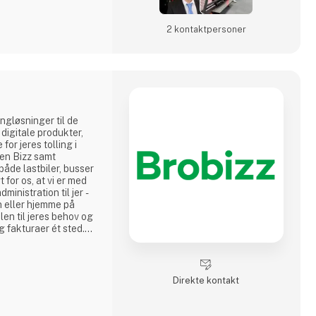
2 kontakt­personer
ingløsninger til de
s digitale produkter,
for jeres tolling i
 en Bizz samt
både lastbiler, busser
t for os, at vi er med
dministration til jer -
n eller hjemme på
len til jeres behov og
og fakturaer ét sted.
taftaler på tolling i
 få de bedste priser
Direkte kontakt