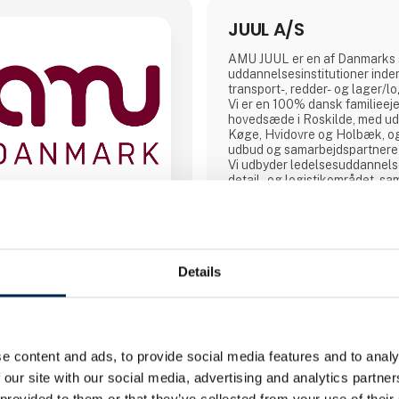
JUUL A/S
AMU JUUL er en af Danmarks 
uddannelsesinstitutioner inden
transport-, redder- og lager/l
Vi er en 100% dansk familieeje
hovedsæde i Roskilde, med ud
Køge, Hvidovre og Holbæk, o
udbud og samarbejdspartnere 
Vi udbyder ledelsesuddannelse
detail- og logistikområdet, s
efteruddannelser inden for all
områder fx lastbil, bus, flextra
gaffeltruck, farligt gods, vognt
vognmandsuddannelser med fl
på uddannelser af høj kvalitet,
Details
1 kontakt­personer
e content and ads, to provide social media features and to analy
 our site with our social media, advertising and analytics partn
 provided to them or that they’ve collected from your use of their