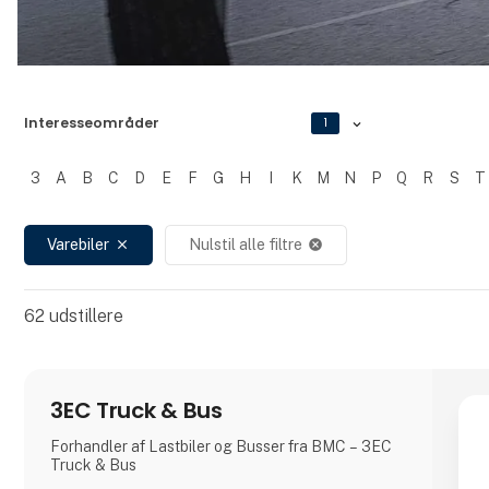
Interesseområder
1
3
A
B
C
D
E
F
G
H
I
K
M
N
P
Q
R
S
T
Filtrer resultater
Varebiler
Nulstil alle filtre
close
cancel
62
udstillere
3EC Truck & Bus
Forhandler af Lastbiler og Busser fra BMC – 3EC
Truck & Bus