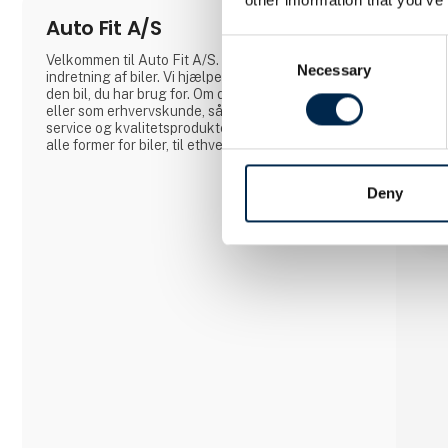
Auto Fit A/S
Consent
Velkommen til Auto Fit A/S. Din specialist i
Necessary
Selection
indretning af biler. Vi hjælper dig, med at få bygget
den bil, du har brug for. Om du kommer som privat
eller som erhvervskunde, så står vi klar med høj
service og kvalitetsprodukter til din bil! Vi indretter
alle former for biler, til ethvert behov.
Deny