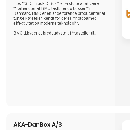
Hos **3EC Truck & Bus** er vi stolte af at være
**forhandler af BMC lastbiler og busser** i
Danmark. BMC er en af de førende producenter af
tunge køretøjer, kendt for deres **holdbarhed,
effektivitet og moderne teknologi**.
BMC tilbyder et bredt udvalg af **lastbiler til
forskellige transportbehov**, herunder:
✅ **Distributionslastbiler** – Ideelle til bykørsel og
logistik.
✅ **Anlægslastbiler** – Robuste og velegnede til
krævende arbejdsopgaver.
✅ **Trækkere** – Kraftfulde og effektive til
langdistancetransport.
BMC-lastbiler er designet med
**brændstoføkonomi
AKA-DanBox A/S