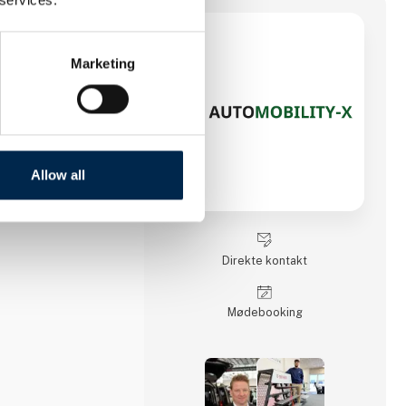
ITY-X er at udvikle
Marketing
sikrer at alle kan
enfor sæder og gulve
dvalg af access
n og elektriske
Allow all
Direkte kontakt
Møde­booking