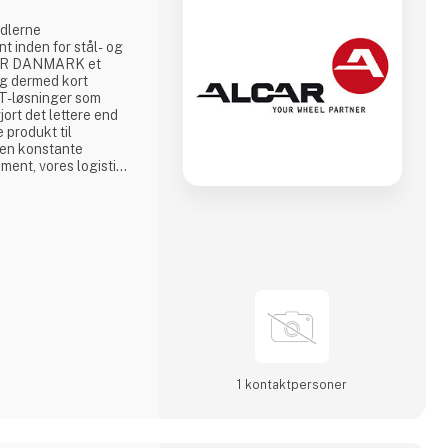
ndlerne
t inden for stål- og
CAR DANMARK et
og dermed kort
IT-løsninger som
rt det lettere end
 produkt til
Den konstante
iment, vores logistik
ng sikrer ALCAR
det danske
r ydes af ALCAR
ene til den høje
dermed også for
1 kontakt­personer