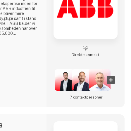
 ekspertise inden for
r ABB industrien til
e bliver mere
dygtige samt i stand
ne. I ABB kalder vi
105.000
ABB’s aktier er
ge (ABBN) og Nasdaq
om
Direkte kontakt
17 kontakt­personer
S