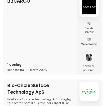
BBCARGO
BFA Transports pjecer kan fås gratis på
standen eller ses på www.bfaportalen.dk
.
under Godstransport på vej eller Perso
Direkte
kontakt
Møde­booking
1 opslag
1 kontakt­
seneste fra 29. marts 2023
personer
Bio-Circle Surface
Technology ApS
Bio-Circle Surface Technology ApS, i daglig
tale omtalt som Bio-Circle, har i snart 10 år