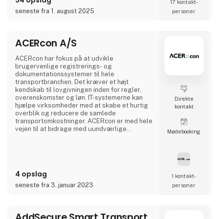
17 kontakt­
noteret på SIX Swiss Exchange (ABBN) og
Nasdaq Stockholm (ABB). www.abb.com
seneste fra 1. august 2025
personer
ACERcon A/S
ACERcon har fokus på at udvikle
brugervenlige registrerings- og
dokumentationssystemer til hele
transportbranchen. Det kræver et højt
kendskab til lovgivningen inden for regler,
overenskomster og løn. IT-systemerne kan
Direkte
hjælpe virksomheder med at skabe et hurtig
kontakt
overblik og reducere de samlede
transportomkostninger. ACERcon er med hele
vejen til at bidrage med uundværlige
Møde­booking
hjælpeværktøjer til at lette administrationen.
4 opslag
1 kontakt­
seneste fra 3. januar 2023
personer
AddSecure Smart Transport