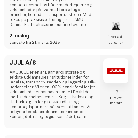
kompetencerne hos både medarbejdere og
virksomheder på tværs af forskellige
brancher, herunder transportsektoren. Med
fokus på praksisnær læring sikrer AMU
Danmark, at deltagerne opnår relevante
færdigheder, der matcher arbejdsmarkedets
aktuelle behov. Gennem et landsdækkende
2 opslag
1 kontakt­
netværk af uddannelsesinstitutioner arbejder
seneste fra 21. marts 2025
personer
AMU Danmark målrettet på at fremme
livslang læring og bidrage til en dynamisk og
kompetent arbejdsstyrke i Danmark.
JUUL A/S
AMU JUUL er en af Danmarks største og
ældste uddannelsesinstitutioner inden for
ledelse, transport-, redder- og lager/logistik-
uddannelser. Vi er en 100% dansk familieejet
virksomhed, der har hovedsæde i Roskilde,
med uddannelsescentre i Køge, Hvidovre og
Direkte
Holbæk, og en lang række udbud og
kontakt
samarbejdspartnere på tværs af landet. Vi
udbyder ledelsesuddannelser indenfor
kontor-, detail- og logistikområdet, samt
uddannelser og efteruddannelser inden for
alle transportfaglige områder fx lastbil, bus,
flextrafik, redning, gaffeltruck, farligt gods,
vogntog, taxi, vognmandsuddannelser med