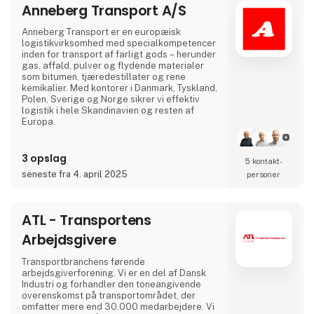
Anneberg Transport A/S
flere. Vi lægger vægt på uddannelser af høj
kvalitet, og et hø
Anneberg Transport er en europæisk
logistikvirksomhed med specialkompetencer
inden for transport af farligt gods – herunder
gas, affald, pulver og flydende materialer
som bitumen, tjæredestillater og rene
kemikalier. Med kontorer i Danmark, Tyskland,
Polen, Sverige og Norge sikrer vi effektiv
logistik i hele Skandinavien og resten af
Europa.
Med 100 års erfaring og en flåde på over 400
tankvogne leverer vi skræddersyede
3 opslag
5 kontakt­
transportløsninger, hvor vi tilpasser udstyret
seneste fra 4. april 2025
personer
til kundens behov – og ikke omvendt. Hos
Anneberg prioriterer vi langvarige
partnerskaber og sætter altid kunden i
centrum.
ATL - Transportens
Arbejdsgivere
Transportbranchens førende
arbejdsgiverforening. Vi er en del af Dansk
Industri og forhandler den toneangivende
overenskomst på transportområdet, der
omfatter mere end 30.000 medarbejdere. Vi