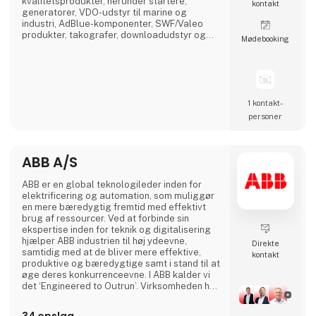
kvalitetsprodukter, herunder startere,
kontakt
generatorer, VDO-udstyr til marine og
industri, AdBlue-komponenter, SWF/Valeo
produkter, takografer, downloadudstyr og
Møde­booking
dieselprodukter fra førende mærker som
Bosch, Delphi, Denso, CAT, Yanmar og Zexel.
Vi råder over Nordens største dieselcenter,
hvor vi tilbyder reparation og test af alle
komponenter relateret til diesel indsprøjtning.
1 kontakt­
personer
ABB A/S
ABB er en global teknologileder inden for
elektrificering og automation, som muliggør
en mere bæredygtig fremtid med effektivt
brug af ressourcer. Ved at forbinde sin
ekspertise inden for teknik og digitalisering
hjælper ABB industrien til høj ydeevne,
Direkte
samtidig med at de bliver mere effektive,
kontakt
produktive og bæredygtige samt i stand til at
øge deres konkurrenceevne. I ABB kalder vi
det ‘Engineered to Outrun’. Virksomheden har
over 140 års historie og mere end 105.000
medarbejdere på verdensplan. ABB’s aktier er
34 opslag