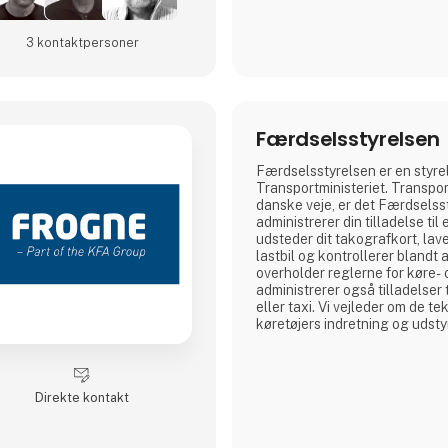
3 kontakt­personer
Færdselsstyrelsen
Færdselsstyrelsen er en styre
Transportministeriet. Transpo
danske veje, er det Færdselss
administrerer din tilladelse til
udsteder dit takografkort, lave
lastbil og kontrollerer blandt
overholder reglerne for køre- o
administrerer også tilladelser 
eller taxi. Vi vejleder om de tek
køretøjers indretning og udsty
vi til den grønne omstilling me
klimavenlig vejtransport.
Direkte kontakt