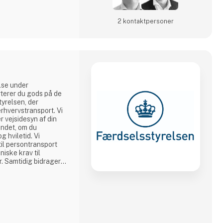
2 kontakt­personer
lse under
rterer du gods på de
tyrelsen, der
 erhvervstransport. Vi
r vejsidesyn af din
 andet, om du
g hviletid. Vi
til persontransport
niske krav til
r. Samtidig bidrager
d viden og data til