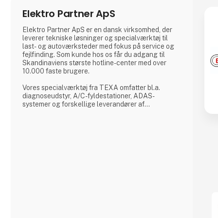
Elektro Partner ApS
Elektro Partner ApS er en dansk virksomhed, der
leverer tekniske løsninger og specialværktøj til
last- og autoværksteder med fokus på service og
fejlfinding. Som kunde hos os får du adgang til
Skandinaviens største hotline-center med over
10.000 faste brugere.
Vores specialværktøj fra TEXA omfatter bl.a.
diagnoseudstyr, A/C-fyldestationer, ADAS-
systemer og forskellige leverandører af
dataløsninger. Vi glæder os til at vise, hvad vi kan
tilbyde dit værksted på Transportmessen 2025.