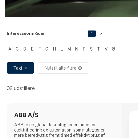
Interesseområder
1
A
C
D
E
F
G
H
L
M
N
P
S
T
V
Ø
Filtrer resultater
Taxi
Nulstil alle filtre
close
cancel
32
udstillere
ABB A/S
ABB er en global teknologileder inden for
elektrificering og automation, som muliggør en
mere bæredygtig fremtid med effektivt brug af