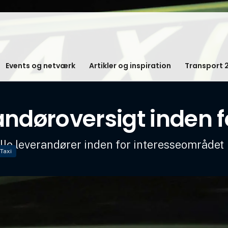
Events og netværk
Artikler og inspiration
Transport 
ndøroversigt inden f
lle leverandører inden for interesseområdet
Taxi