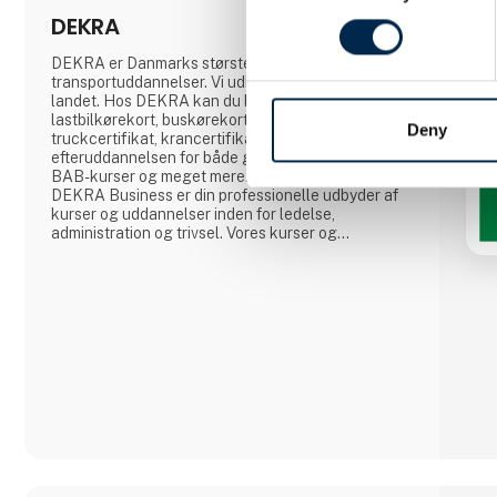
DEKRA
DEKRA er Danmarks største udbyder af
transportuddannelser. Vi udbyder kurser i hele
landet. Hos DEKRA kan du bl.a. tage et
lastbilkørekort, buskørekort, taxikørekort,
Deny
truckcertifikat, krancertifikat, EU-
efteruddannelsen for både gods- og buschauffører,
BAB-kurser og meget mere. DEKRA Business
DEKRA Business er din professionelle udbyder af
kurser og uddannelser inden for ledelse,
administration og trivsel. Vores kurser og
uddannelser henvender sig både til personer, der
allerede bestrider roller inden for de givne områder
såvel som personer, der ønsker at arbejde med
områderne i deres fremtidige arbejdsliv. Vi har
samlet et stærkt team af und