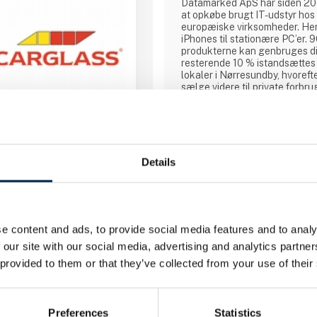
Datamarked ApS har siden 2008
at opkøbe brugt IT-udstyr hos
europæiske virksomheder. Her e
iPhones til stationære PC’er. 
produkterne kan genbruges di
resterende 10 % istandsættes
lokaler i Nørresundby, hvorefter
sælge videre til private forbr
stort netværk af erhvervskund
Hos Datamarked ApS er et af 
cirkulær økonomi. Vi tror på, 
virksomhed har afskrevet deres
regnskab, så er det ikke ens
Details
Direkte kontakt
udstyret ikke længere har en 
e content and ads, to provide social media features and to analy
 our site with our social media, advertising and analytics partn
 provided to them or that they’ve collected from your use of their
1 kontakt­personer
Preferences
Statistics