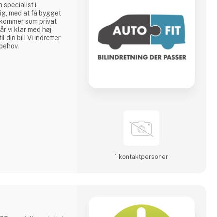
 specialist i
 dig, med at få bygget
u kommer som privat
år vi klar med høj
 din bil! Vi indretter
 behov.
1 kontakt­personer