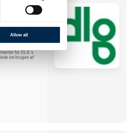
LG`s pakkevarer
kter - mælkepulver -
Allow all
eret på standen med
tjener kunderne i
tanter for DLG `s
jlede om brugen af
 med bæredygtige