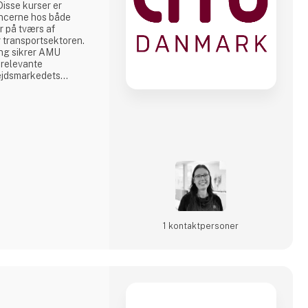
isse kurser er
encerne hos både
 på tværs af
r transportsektoren.
ng sikrer AMU
 relevante
ejdsmarkedets
andsdækkende
utioner arbejder AMU
e livslang læring og
ompetent
1 kontakt­personer