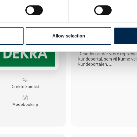
DLG FarmPack
DLG FarmPack præsenterer D
såsom - vitaminer - klovprodu
desinfektion - yverhygiejne og rengøringsmidler til
både stald og maskiner m.m.
Allow selection
FarmPack vil være repræsent
de specialister som dagligt be
Danmark og Sverige.
Desuden vil der være repræsen
kundeportal, som vil kunne ve
kundeportalen.
Vi ses i Hal L stand 9133
Husk DLG findes også i Hal J
produkter.
Direkte kontakt
Møde­booking