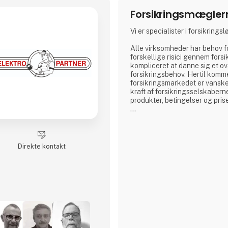
Forsikringsmægler
Vi er specialister i forsikringsl
Alle virksomheder har behov f
forskellige risici gennem forsi
kompliceret at danne sig et ove
forsikringsbehov. Hertil komme
forsikringsmarkedet er vanske
kraft af forsikringsselskabern
produkter, betingelser og prise
- Det er her vi som forsikring
billedet .
"Vi guider og hjælper vores k
Direkte kontakt
identificere de rigtige risici 
de rigtige produkter og derved
tryghed omkring virksomhede
frigives kostbar tid til