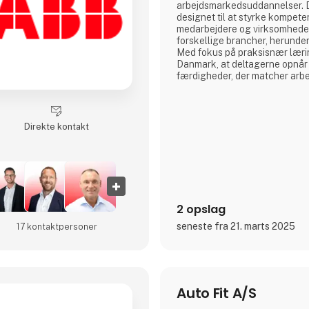
arbejdsmarkedsuddannelser. D
designet til at styrke kompet
medarbejdere og virksomheder
forskellige brancher, herunde
Med fokus på praksisnær læri
Danmark, at deltagerne opnår
færdigheder, der matcher arb
aktuelle behov. Gennem et l
netværk af uddannelsesinstit
Danmark målrettet på at fremm
bidrage til en dynamisk og k
Direkte kontakt
arbejdsstyrke i Danmark.
2 opslag
seneste fra 21. marts 2025
17 kontakt­personer
Auto Fit A/S