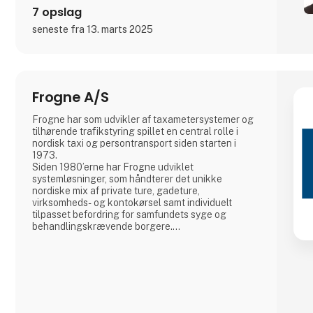
7 opslag
seneste fra 13. marts 2025
Frogne A/S
Frogne har som udvikler af taxametersystemer og
tilhørende trafikstyring spillet en central rolle i
nordisk taxi og persontransport siden starten i
1973.
Siden 1980’erne har Frogne udviklet
systemløsninger, som håndterer det unikke
nordiske mix af private ture, gadeture,
virksomheds- og kontokørsel samt individuelt
tilpasset befordring for samfundets syge og
behandlingskrævende borgere.
At udvikle og implementere IT, der forbedrer
kundeservice og optimerer ressourcer og
lønsomhed har altid været en kernefilosofi for
Frogne.
Senest med Frogne Voicebot, som bruger
avanceret AI til at besvare opkald og oprette
bookinger og derved sikre hurt