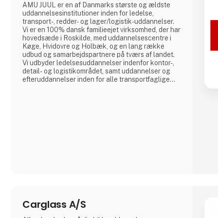
AMU JUUL er en af Danmarks største og ældste
uddannelsesinstitutioner inden for ledelse,
transport-, redder- og lager/logistik-uddannelser.
Vi er en 100% dansk familieejet virksomhed, der har
hovedsæde i Roskilde, med uddannelsescentre i
Køge, Hvidovre og Holbæk, og en lang række
udbud og samarbejdspartnere på tværs af landet.
Vi udbyder ledelsesuddannelser indenfor kontor-,
detail- og logistikområdet, samt uddannelser og
efteruddannelser inden for alle transportfaglige
områder fx lastbil, bus, flextrafik, redning,
gaffeltruck, farligt gods, vogntog, taxi,
vognmandsuddannelser med flere. Vi lægger vægt
på uddannelser af høj kvalitet, og et hø
Carglass A/S