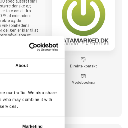
 specialiseret sig i
 større danske og
r tale om alt fra
90 % af indmaden i
rekte og de
 i virksomhedens
 de igen er klar til at
ugere såvel som et
er.
de vigtigste nøgleord
at selvom en
 udstyr i et
betydende med at
About
Direkte kontakt
værdi. Som fortaler
Møde­booking
se our traffic. We also share
ers who may combine it with
 services.
Marketing