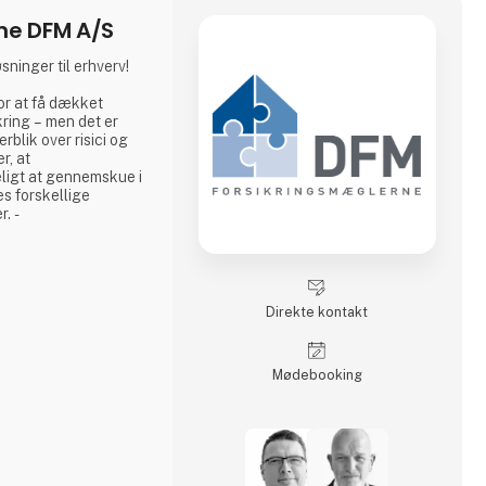
ne DFM A/S
øsninger til erhverv!
or at få dækket
kring – men det er
rblik over risici og
r, at
ligt at gennemskue i
es forskellige
r. -
smæglere kommer ind i
under med at
Direkte kontakt
og afdækker disse med
 skaber vi større
n. På den måde
Møde­booking