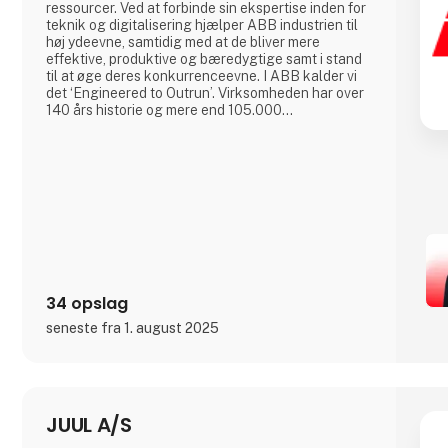
ressourcer. Ved at forbinde sin ekspertise inden for
teknik og digitalisering hjælper ABB industrien til
høj ydeevne, samtidig med at de bliver mere
effektive, produktive og bæredygtige samt i stand
til at øge deres konkurrenceevne. I ABB kalder vi
det ‘Engineered to Outrun’. Virksomheden har over
140 års historie og mere end 105.000
medarbejdere på verdensplan. ABB’s aktier er
noteret på SIX Swiss Exchange (ABBN) og Nasdaq
Stockholm (ABB). www.abb.com
34 opslag
seneste fra 1. august 2025
JUUL A/S