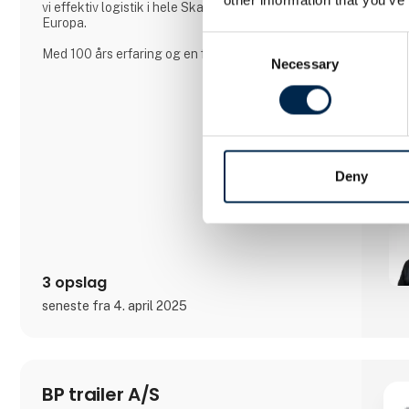
vi effektiv logistik i hele Skandinavien og resten af
Europa.
Consent
Med 100 års erfaring og en flåde på over 400
Necessary
Selection
tankvogne leverer vi skræddersyede
transportløsninger, hvor vi tilpasser udstyret til
kundens behov – og ikke omvendt. Hos Anneberg
prioriterer vi langvarige partnerskaber og sætter
altid kunden i centrum.
Deny
3 opslag
seneste fra 4. april 2025
BP trailer A/S