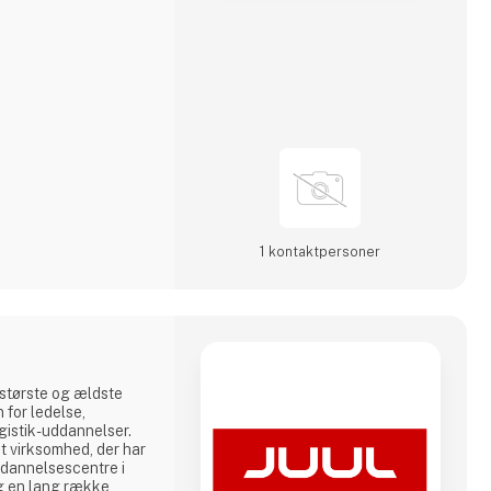
r ydes af ALCAR
ene til den høje
dermed også for
1 kontakt­personer
største og ældste
 for ledelse,
ogistik-uddannelser.
t virksomhed, der har
dannelsescentre i
g en lang række