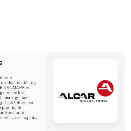
S
ndlerne
t inden for stål- og
CAR DANMARK et
og dermed kort
IT-løsninger som
rt det lettere end
 produkt til
Den konstante
iment, vores logistik
ng sikrer ALCAR
det danske