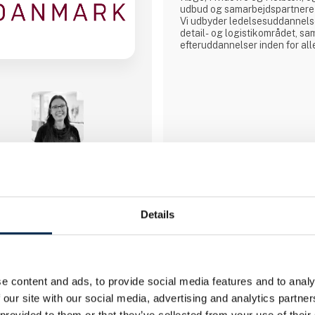
udbud og samarbejdspartnere 
Vi udbyder ledelsesuddannelse
detail- og logistikområdet, s
efteruddannelser inden for all
områder fx lastbil, bus, flextra
gaffeltruck, farligt gods, vognt
vognmandsuddannelser med fl
på uddannelser af høj kvalitet,
1 kontakt­personer
Details
Besko A/S
BESKO har siden 1987 leveret
værktøj til den tunge sektor. 
af BPW gruppen, som er Euro
e content and ads, to provide social media features and to analy
producent af aksler til påhæng
stolte af, da BPW er en virksom
 our site with our social media, advertising and analytics partn
høj kvalitet og innovation.
 provided to them or that they’ve collected from your use of their