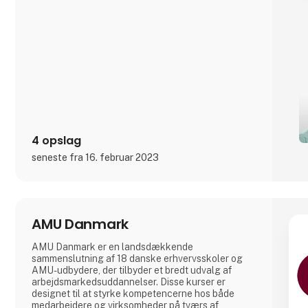
skibe, Forsvarets Redningshelikoptere og til
mindre flyvepladser både private og offentlige.
4 opslag
seneste fra 16. februar 2023
AMU Danmark
AMU Danmark er en landsdækkende
sammenslutning af 18 danske erhvervsskoler og
AMU-udbydere, der tilbyder et bredt udvalg af
arbejdsmarkedsuddannelser. Disse kurser er
designet til at styrke kompetencerne hos både
medarbejdere og virksomheder på tværs af