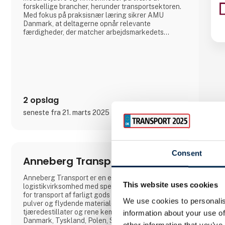
forskellige brancher, herunder transportsektoren.
Med fokus på praksisnær læring sikrer AMU
Danmark, at deltagerne opnår relevante
færdigheder, der matcher arbejdsmarkedets
aktuelle behov. Gennem et landsdækkende
netværk af uddannelsesinstitutioner arbejder AMU
Danmark målrettet på at fremme livslang læring og
bidrage til en dynamisk og kompetent
arbejdsstyrke i Danmark.
2 opslag
seneste fra 21. marts 2025
Consent
Anneberg Transport A/S
Anneberg Transport er en europæisk
This website uses cookies
logistikvirksomhed med specialkompetencer inden
for transport af farligt gods – herunder gas, affald,
We use cookies to personalis
pulver og flydende materialer som bitumen,
tjæredestillater og rene kemikalier. Med kontorer i
information about your use of
Danmark, Tyskland, Polen, Sverige og Norge sikrer
other information that you’ve