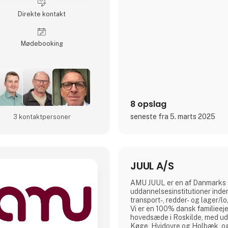
fælgmarked.
Direkte kontakt
I Danmark er den service, de
DANMARK bestemt en af grund
respekt for virksomheden og 
Møde­booking
vores produkt
8 opslag
seneste fra 5. marts 2025
3 kontakt­personer
JUUL A/S
AMU JUUL er en af Danmarks 
uddannelsesinstitutioner inden
transport-, redder- og lager/l
Vi er en 100% dansk familieeje
hovedsæde i Roskilde, med ud
Køge, Hvidovre og Holbæk, o