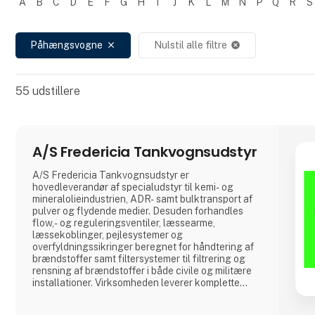
A
B
C
D
E
F
G
H
I
J
K
L
M
N
P
Q
R
S
Filtrer resultater
Påhængsvogne
Nulstil alle filtre
close
cancel
55
udstillere
A/S Fredericia Tankvognsudstyr
A/S Fredericia Tankvognsudstyr er
hovedleverandør af specialudstyr til kemi- og
mineralolieindustrien, ADR- samt bulktransport af
pulver og flydende medier. Desuden forhandles
flow,- og reguleringsventiler, læssearme,
læssekoblinger, pejlesystemer og
overfyldningssikringer beregnet for håndtering af
brændstoffer samt filtersystemer til filtrering og
rensning af brændstoffer i både civile og militære
installationer. Virksomheden leverer komplette
betankningsmoduler til anvendelse for Søværnets
skibe til betankning af helikoptere om bord på