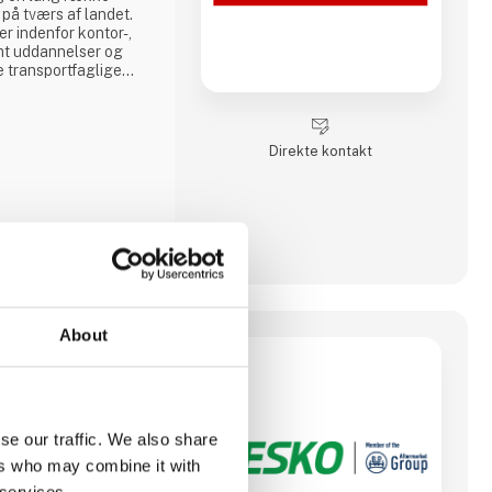
på tværs af landet.
r indenfor kontor-,
amt uddannelser og
e transportfaglige
fik, redning,
og, taxi,
ere. Vi lægger vægt
 og et hø
Direkte kontakt
About
 reservedele og
BESKO er i dag en del
pas førende
se our traffic. We also share
skøretøjer. Det er vi
hed, der står inde for
ers who may combine it with
 services.