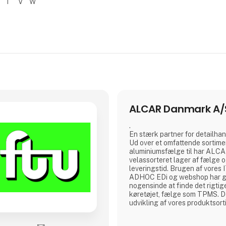
T
V
W
ALCAR Danmark A/
.
En stærk partner for detailha
Ud over et omfattende sortimen
aluminiumsfælge til har AL
velassorteret lager af fælge 
leveringstid. Brugen af vores 
ADHOC EDi og webshop har gjo
nogensinde at finde det rigtige
køretøjet, fælge som TPMS. 
udvikling af vores produktsort
setup og ikke mindst marketi
DANMARK´s førende rolle på 